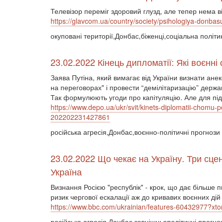
Телевізор переміг здоровий глузд, але тепер нема в
https://glavcom.ua/country/society/psihologiya-donbasu-
окуповані території,Донбас,біженці,соціальна політ
23.02.2022 Кінець дипломатії: Які воєнні
Заява Путіна, який вимагає від України визнати ане
на переговорах" і провести “демілітаризацію” держ
Так формулюють угоди про капітуляцію. Але для підп
https://www.depo.ua/ukr/svit/kinets-diplomatii-chomu-po
202202231427861
російська агресія,Донбас,воєнно-політичні прогнози
23.02.2022 Що чекає на Україну. Три сце
Україна
Визнання Росією "республік" - крок, що дає більше п
ризик чергової ескалації аж до кривавих воєнних дій
https://www.bbc.com/ukrainian/features-6043297
російська агресія,Донбас,зовнішньополітичні прогно