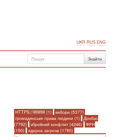
UKR
RUS
ENG
HTTPS://WWW (1)
вибори (5377)
громадянське права людини (1)
Донбас
(7792)
збройний конфлікт (4246)
ФРН
(150)
ядерна загроза (1780)