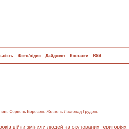
льність
Фото/відео
Дайджест
Контакти
RSS
пень
Серпень
Вересень
Жовтень
Листопад
Грудень
 років війни змінили людей на окупованих територіях