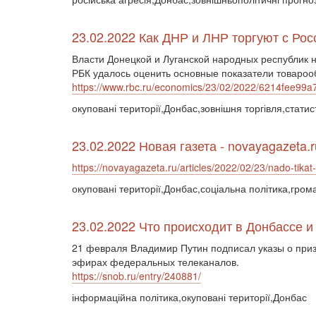
23.02.2022 Как ДНР и ЛНР торгуют с Рос
Власти Донецкой и Луганской народных республик
РБК удалось оценить основные показатели товаро
https://www.rbc.ru/economics/23/02/2022/6214fee99
окуповані території,Донбас,зовнішня торгівля,статис
23.02.2022 Новая газета - novayagazeta.r
https://novayagazeta.ru/articles/2022/02/23/nado-tika
окуповані території,Донбас,соціальна політика,гром
23.02.2022 Что происходит в Донбассе и
21 февраля Владимир Путин подписал указы о призн
эфирах федеральных телеканалов.
https://snob.ru/entry/240881/
інформаційна політика,окуповані території,Донбас