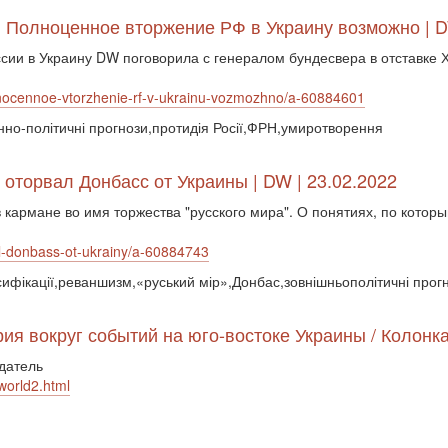
: Полноценное вторжение РФ в Украину возможно | D
сии в Украину DW поговорила с генералом бундесвера в отставке 
lnocennoe-vtorzhenie-rf-v-ukrainu-vozmozhno/a-60884601
оєнно-політичні прогнози,протидія Росії,ФРН,умиротворення
оторвал Донбасс от Украины | DW | 23.02.2022
в кармане во имя торжества "русского мира". О понятиях, по которы
al-donbass-ot-ukrainy/a-60884743
ьсифікації,реваншизм,«руський мір»,Донбас,зовнішньополітичні прог
рия вокруг событий на юго-востоке Украины / Колонк
датель
world2.html