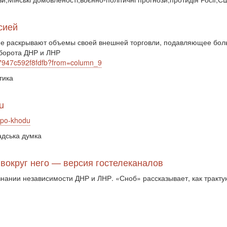
сией
 не раскрывают объемы своей внешней торговли, подавляющее бол
оборота ДНР и ЛНР
a7947c592f8fdfb?from=column_9
тика
u
t-po-khodu
адська думка
 вокруг него — версия гостелеканалов
ании независимости ДНР и ЛНР. «Сноб» рассказывает, как трактую