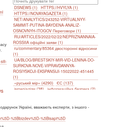
DSNEWS (1)
HTTPS://HVYLYA (1)
ml
HTTPS://NOVAYAGAZETA (1)
NET/ANALYTICS/243252-VIRTUALNYY-
SAMMIT-PUTINA-BAYDENA-ANALIZ-
OSNOVNYH-ITOGOV Переговори (1)
RU/ARTICLES/2022/02/22/NEPRIZNANNAIA-
ROSSIIA офіційні заяви (1)
басу
ru/commentary/85364 двосторонні відносини
.
(1)
UA/BLOG/BRESTSKIY-MIR-VID-LENINA-DO-
ili-
SURKOVA-NOVE-VIPRAVDANNYA-
ROSIYSKOJI-EKSPANSIJI-15022022-451445
(1)
«руський мір» (4290)
ЄС (137)
імперіалізм (38)
інформаційна безпека (2)
ws
інформаційна війна (3847)
інформаційна політика (903)
інцидент (1246)
іслам (510)
історія (4811)
подарунок Україні, вважають експерти, з іншого -
агресія (2)
антиамериканізм (1188)
nian%5D-%5Bbizdev%5D-%5Bisapi%5D
антисемітизм (1)
АРК (7225)
Афганістан (14)
біженці (126)
США