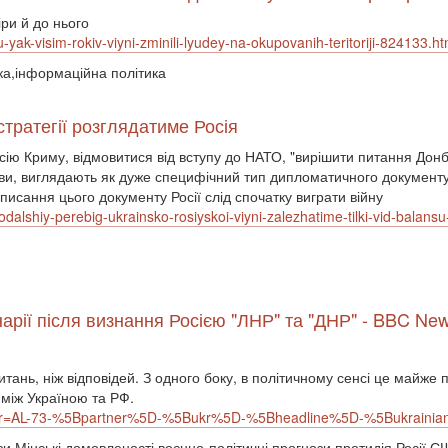
іри й до нього
yak-visim-rokiv-viyni-zminili-lyudey-na-okupovanih-teritoriji-824133.ht
ика,інформаційна політика
 стратегії розглядатиме Росія
ксію Криму, відмовитися від вступу до НАТО, "вирішити питання Дон
ави, виглядають як дуже специфічний тип дипломатичного документу
исання цього документу Росії слід спочатку виграти війну
dalshiy-perebig-ukrainsko-rosiyskoi-viyni-zalezhatime-tilki-vid-balansu-s
нарії після визнання Росією "ЛНР" та "ДНР" - BBC Ne
итань, ніж відповідей. З одного боку, в політичному сенсі це майже 
 між Україною та РФ.
7?xtor=AL-73-%5Bpartner%5D-%5Bukr%5D-%5Bheadline%5D-%5Bukrai
зи,Мінські домовленості,воєнно-політичні прогнози,протидія Росії,