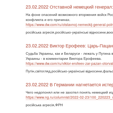
23.02.2022 Отставной немецкий генерал
На фоне опасений возможного вторжения войск Рос
конфликта и его причинах.
https://www.dw.com/ru/otstavnoj-nemeckij-general-po
російська агресія,російсько-українські відносини,в
23.02.2022 Виктор Ерофеев: Царь-Пацан 
Судьба Украины, как и Беларуси - лежать у Путина 
Украины - в комментарии Виктора Ерофеева.
https://www.dw.com/ru/viktor-erofeev-zar-pazan-otorv
Путін,світогляд,російсько-українські відносини,фал
23.02.2022 В Германии нагнетается исте
Чего недопонял или не захотел понять немецкий из
https://www.ng.ru/columnist/2022-02-23/100_220223_
російська агресія,ФРН