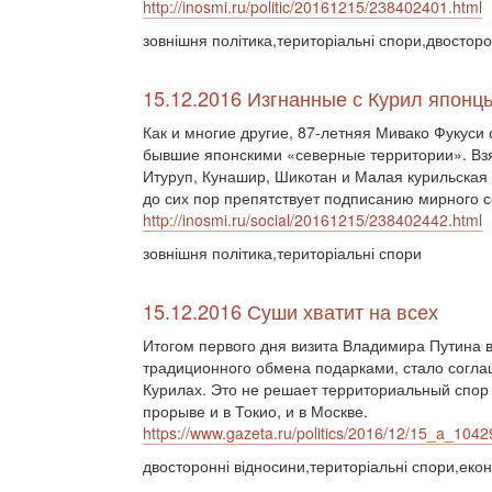
http://inosmi.ru/politic/20161215/238402401.html
зовнішня політика,територіальні спори,двосторо
15.12.2016 Изгнанные с Курил японц
Как и многие другие, 87-летняя Мивако Фукуси 
бывшие японскими «северные территории». Взят
Итуруп, Кунашир, Шикотан и Малая курильская
до сих пор препятствует подписанию мирного 
http://inosmi.ru/social/20161215/238402442.html
зовнішня політика,територіальні спори
15.12.2016 Суши хватит на всех
Итогом первого дня визита Владимира Путина 
традиционного обмена подарками, стало согла
Курилах. Это не решает территориальный спор 
прорыве и в Токио, и в Москве.
https://www.gazeta.ru/politics/2016/12/15_a_104
двосторонні відносини,територіальні спори,екон