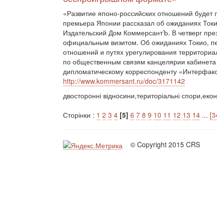
«Развитие японо-российских отношений будет
премьера Японии рассказал об ожиданиях Токи
Издательский Дом КоммерсантЪ. В четверг пре
официальным визитом. Об ожиданиях Токио, пе
отношений и путях урегулирования территориа
по общественным связям канцелярии кабинет
дипломатическому корреспонденту «Интерфак
http://www.kommersant.ru/doc/3171142
двосторонні відносини,територіальні спори,екон
Сторінки :
1
2
3
4
[5]
6
7
8
9
10
11
12
13
14
...
[3
© Copyright 2015 CRS