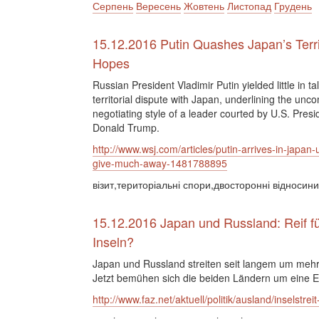
Серпень
Вересень
Жовтень
Листопад
Грудень
15.12.2016 Putin Quashes Japan’s Terri
Hopes
Russian President Vladimir Putin yielded little in ta
territorial dispute with Japan, underlining the un
negotiating style of a leader courted by U.S. Presi
Donald Trump.
http://www.wsj.com/articles/putin-arrives-in-japan-u
give-much-away-1481788895
візит,територіальні спори,двосторонні відносини
15.12.2016 Japan und Russland: Reif fü
Inseln?
Japan und Russland streiten seit langem um mehr
Jetzt bemühen sich die beiden Ländern um eine E
http://www.faz.net/aktuell/politik/ausland/inselst