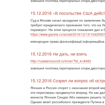
зовнішня політика,територіальні спори,двосторо
15.12.2016 «В посольстве США дейс
Суд в Москве начал заседание по заявлению б
требует юридического признания того, что на 
переворот. На этом процессе показания дал и 
https://www.gazeta.ru/social/2016/12/15/1042930
міжнародне право,фальсифікації,інформаційна 
15.12.2016 Ни дать, ни взять
http://russiancouncil.ru/inner/?id_4=8493
зовнішня політика,територіальні спори,двосторо
15.12.2016 Созрел ли вопрос об остр
Япония и Россия спорят с окончания второй ми
эти переговоры продвинутся вперед. Но как да
министр Японии Синдзо Абэ намерен решить те
Однако визит российского президента Путина в