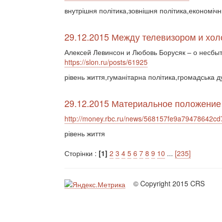
внутрішня політика,зовнішня політика,економічн
29.12.2015 Между телевизором и хол
Алексей Левинсон и Любовь Борусяк – о несбы
https://slon.ru/posts/61925
рівень життя,гуманітарна політика,громадська 
29.12.2015 Материальное положение 
http://money.rbc.ru/news/568157fe9a79478642c
рівень життя
Сторінки :
[1]
2
3
4
5
6
7
8
9
10
...
[235]
© Copyright 2015 CRS