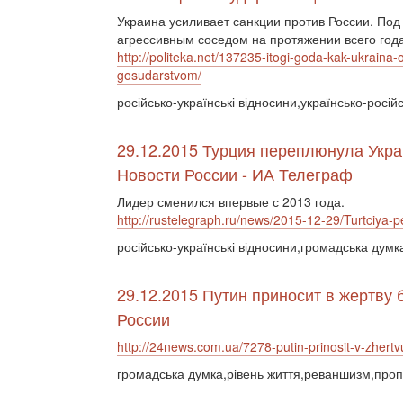
Украина усиливает санкции против России. Под 
агрессивным соседом на протяжении всего год
http://politeka.net/137235-itogi-goda-kak-ukraina-
gosudarstvom/
російсько-українські відносини,українсько-російс
29.12.2015 Турция переплюнула Укра
Новости России - ИА Телеграф
Лидер сменился впервые с 2013 года.
http://rustelegraph.ru/news/2015-12-29/Turtciya-
російсько-українські відносини,громадська думк
29.12.2015 Путин приносит в жертву
России
http://24news.com.ua/7278-putin-prinosit-v-zhertv
громадська думка,рівень життя,реваншизм,про