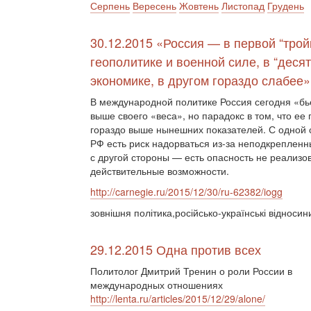
Серпень
Вересень
Жовтень
Листопад
Грудень
30.12.2015 «Россия — в первой “трой
геополитике и военной силе, в “десят
экономике, в другом гораздо слабее»
В международной политике Россия сегодня «бь
выше своего «веса», но парадокс в том, что ее
гораздо выше нынешних показателей. С одной 
РФ есть риск надорваться из-за неподкреплен
с другой стороны — есть опасность не реализо
действительные возможности.
http://carnegie.ru/2015/12/30/ru-62382/iogg
зовнішня політика,російсько-українські відносин
29.12.2015 Одна против всех
Политолог Дмитрий Тренин о роли России в
международных отношениях
http://lenta.ru/articles/2015/12/29/alone/