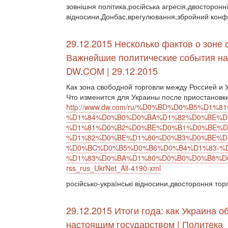
зовнішня політика,російська агресія,двосторонні
відносини,Донбас,врегулювання,збройний конфл
29.12.2015 Несколько фактов о зоне 
Важнейшие политические события на 
DW.COM | 29.12.2015
Как зона свободной торговли между Россией и 
Что изменится для Украины после приостановк
http://www.dw.com/ru/%D0%BD%D0%B5%D
%D1%84%D0%B0%D0%BA%D1%82%D0%BE%D
%D1%81%D0%B2%D0%BE%D0%B1%D0%BE%D
%D1%82%D0%BE%D1%80%D0%B3%D0%BE%D
%D0%BC%D0%B5%D0%B6%D0%B4%D1%83-%D
%D1%83%D0%BA%D1%80%D0%B0%D0%B8%D0%
rss_rus_UkrNet_All-4190-xml
російсько-українські відносини,двостороння торгі
29.12.2015 Итоги года: как Украина 
настоящим государством | Политека