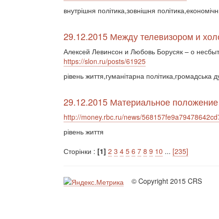
внутрішня політика,зовнішня політика,економічн
29.12.2015 Между телевизором и хол
Алексей Левинсон и Любовь Борусяк – о несбы
https://slon.ru/posts/61925
рівень життя,гуманітарна політика,громадська 
29.12.2015 Материальное положение 
http://money.rbc.ru/news/568157fe9a79478642c
рівень життя
Сторінки :
[1]
2
3
4
5
6
7
8
9
10
...
[235]
© Copyright 2015 CRS