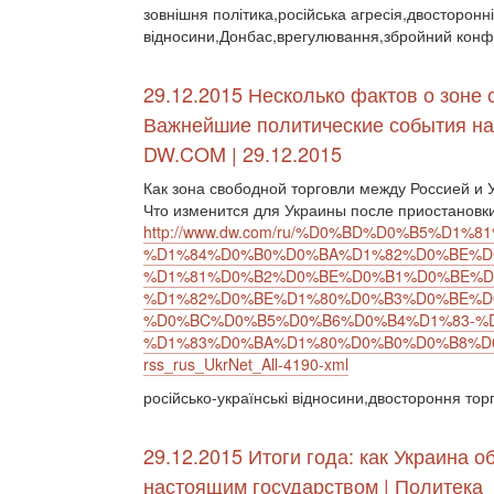
зовнішня політика,російська агресія,двосторонні
відносини,Донбас,врегулювання,збройний конфл
29.12.2015 Несколько фактов о зоне 
Важнейшие политические события на 
DW.COM | 29.12.2015
Как зона свободной торговли между Россией и 
Что изменится для Украины после приостановк
http://www.dw.com/ru/%D0%BD%D0%B5%D
%D1%84%D0%B0%D0%BA%D1%82%D0%BE%D
%D1%81%D0%B2%D0%BE%D0%B1%D0%BE%D
%D1%82%D0%BE%D1%80%D0%B3%D0%BE%D
%D0%BC%D0%B5%D0%B6%D0%B4%D1%83-%D
%D1%83%D0%BA%D1%80%D0%B0%D0%B8%D0%
rss_rus_UkrNet_All-4190-xml
російсько-українські відносини,двостороння торгі
29.12.2015 Итоги года: как Украина 
настоящим государством | Политека