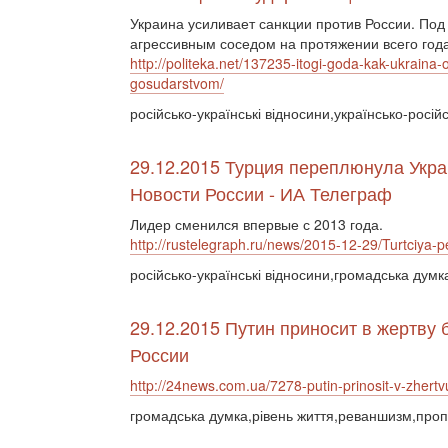
Украина усиливает санкции против России. Под 
агрессивным соседом на протяжении всего год
http://politeka.net/137235-itogi-goda-kak-ukraina-
gosudarstvom/
російсько-українські відносини,українсько-російс
29.12.2015 Турция переплюнула Укра
Новости России - ИА Телеграф
Лидер сменился впервые с 2013 года.
http://rustelegraph.ru/news/2015-12-29/Turtciya-
російсько-українські відносини,громадська думк
29.12.2015 Путин приносит в жертву
России
http://24news.com.ua/7278-putin-prinosit-v-zhertv
громадська думка,рівень життя,реваншизм,про