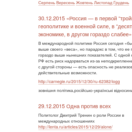
Серпень
Вересень
Жовтень
Листопад
Грудень
30.12.2015 «Россия — в первой “трой
геополитике и военной силе, в “десят
экономике, в другом гораздо слабее»
В международной политике Россия сегодня «бь
выше своего «веса», но парадокс в том, что ее
гораздо выше нынешних показателей. С одной 
РФ есть риск надорваться из-за неподкреплен
с другой стороны — есть опасность не реализо
действительные возможности.
http://carnegie.ru/2015/12/30/ru-62382/iogg
зовнішня політика,російсько-українські відносин
29.12.2015 Одна против всех
Политолог Дмитрий Тренин о роли России в
международных отношениях
http://lenta.ru/articles/2015/12/29/alone/