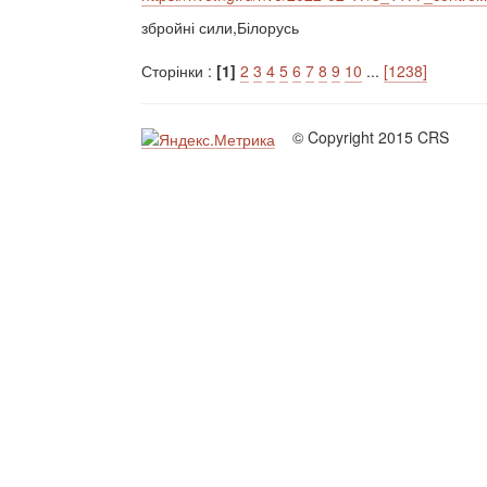
збройні сили,Білорусь
Сторінки :
[1]
2
3
4
5
6
7
8
9
10
...
[1238]
© Copyright 2015 CRS