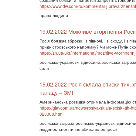
создания семьи, и пытается запретить говорить
https://www.dw.com/ru/kommentarij-prava-zhenshh
права людини
19.02.2022 Можливе вторгнення Росії:
Росія брязкає зброєю і з півночі, і зі сходу, і з 
придністровського напрямку? Чи може Путін ск
https://zn.ua/ukr/international/mozhlive-vtorhnennj
російсько-українські відносини,російська загро
сили
19.02.2022 Росія склала списки тих, 
нападу – ЗМІ
Американська розвідка отримала інформацію сто
https://glavcom.ua/news/rosiya-sklala-spiski-tih-h
823308.html
російська загроза,російсько-українські відноси
людяності,політичне вбивство,репресії