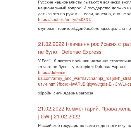
Русские националисты пытаются всячески эксп
национальный вопрос. И государство должно и
дать за это по рукам — если, конечно, оно не х
https://snob.ru/entry/240831/
окуповані території,Донбас,біженці,соціальна п
21.02.2022 Навчання російських страт
не було | Defense Express
У Росії 19 лютого пройшли навчання стратегічни
та чого не було – у матеріалі Defense Express
https://defence-
ua.com/army_and_war/navchannja_rosijskih_str
6174.html?fbclid=IwAR3BKjbjw9Jtgds-Bi7CnVL
збройні сили,ядерна загроза
21.02.2022 Комментарий: Права жен
| DW | 21.02.2022
Российское государство само ведет политику, 