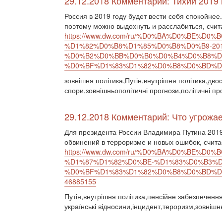
29.12.2018 Комментарий: Тихий 2019 
Россия в 2019 году будет вести себя спокойнее
поэтому можно выдохнуть и расслабиться, счи
https://www.dw.com/ru/%D0%BA%D0%BE%
%D1%82%D0%B8%D1%85%D0%B8%D0%B9-20
%D0%B2%D0%BB%D0%B0%D0%B4%D0%B8%D
%D0%BF%D1%83%D1%82%D0%B8%D0%BD%D0%
зовнішня політика,Путін,внутрішня політика,дво
спори,зовнішньополітичні прогнози,політичні пр
29.12.2018 Комментарий: Что угрожает
Для президента России Владимира Путина 2019
обвинений в терроризме и новых ошибок, счита
https://www.dw.com/ru/%D0%BA%D0%BE%
%D1%87%D1%82%D0%BE-%D1%83%D0%B3%
%D0%BF%D1%83%D1%82%D0%B8%D0%BD%D1
46885155
Путін,внутрішня політика,пенсійне забезпечення
українські відносини,інцидент,тероризм,зовнішнь