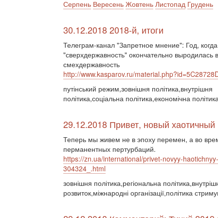
Серпень
Вересень
Жовтень
Листопад
Грудень
30.12.2018 2018-й, итоги
Телеграм-канал "Запретное мнение": Год, когда
"сверхдержавность" окончательно выродилась 
смехдержавность
http://www.kasparov.ru/material.php?id=5C2872
путінський режим,зовнішня політика,внутрішня
політика,соціальна політика,економічна політик
29.12.2018 Привет, новый хаотичный 
Теперь мы живем не в эпоху перемен, а во вр
перманентных пертурбаций.
https://zn.ua/international/privet-novyy-haotichnyy
304324_.html
зовнішня політика,регіональна політика,внутріш
розвиток,міжнародні організації,політика стриму