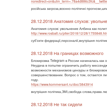
noredirect=on&utm_term=.78a4d886c3fc&__twi
російська загроза,воєнно-політичні прогнози,шп
28.12.2018 Анатомия слухов: увольн
Анатомия слухов: увольнение Албина как полит
http://www.rosbalt.ru/piter/2018/12/28/1755848.ht
суб’єкти федерації,персоналії,внутрішня політик
28.12.2018 На границах возможного
Блокировка Telegram в России начиналась как 
Неудача в попытке ограничить работу мессенд
возможности механизмов цензуры и блокировок
совершенствовании. Вопрос о том, остаются ли
году.
https://www.kommersant.ru/doc/3843914
внутрішня політика,ЗМІ,свобода слова,права л
28.12.2018 Не так сидели