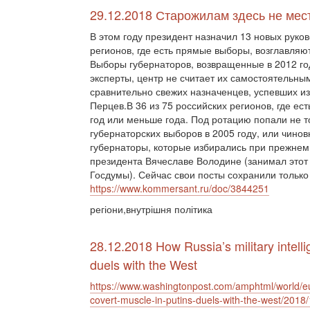
29.12.2018 Старожилам здесь не мес
В этом году президент назначил 13 новых руко
регионов, где есть прямые выборы, возглавляю
Выборы губернаторов, возвращенные в 2012 год
эксперты, центр не считает их самостоятельны
сравнительно свежих назначенцев, успевших и
Перцев.В 36 из 75 российских регионов, где ес
год или меньше года. Под ротацию попали не 
губернаторских выборов в 2005 году, или чино
губернаторы, которые избирались при прежнем
президента Вячеславе Володине (занимал этот п
Госдумы). Сейчас свои посты сохранили тольк
https://www.kommersant.ru/doc/3844251
регіони,внутрішня політика
28.12.2018 How Russia’s military intel
duels with the West
https://www.washingtonpost.com/amphtml/world/eu
covert-muscle-in-putins-duels-with-the-west/20