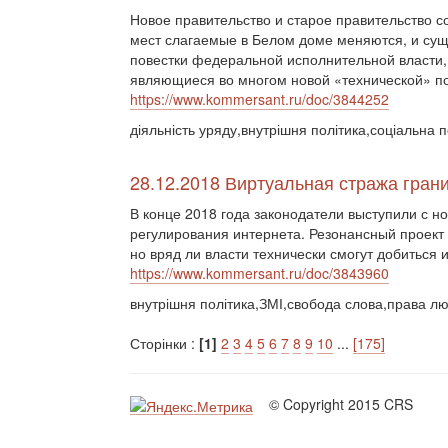
Новое правительство и старое правительство со
мест слагаемые в Белом доме меняются, и сущ
повестки федеральной исполнительной власти,
являющиеся во многом новой «технической» по
https://www.kommersant.ru/doc/3844252
діяльність уряду,внутрішня політика,соціальна 
28.12.2018 Виртуальная стража гран
В конце 2018 года законодатели выступили с 
регулирования интернета. Резонансный проект 
но вряд ли власти технически смогут добиться 
https://www.kommersant.ru/doc/3843960
внутрішня політика,ЗМІ,свобода слова,права л
Сторінки :
[1]
2
3
4
5
6
7
8
9
10
...
[175]
© Copyright 2015 CRS