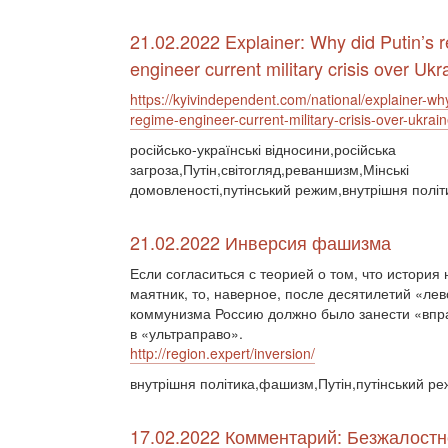
21.02.2022 Explainer: Why did Putin’s 
engineer current military crisis over Ukr
https://kyivindependent.com/national/explainer-why
regime-engineer-current-military-crisis-over-ukrain
російсько-українські відносини,російська
загроза,Путін,світогляд,реваншизм,Мінські
домовленості,путінський режим,внутрішня політ
21.02.2022 Инверсия фашизма
Если согласиться с теорией о том, что история
маятник, то, наверное, после десятилетий «лев
коммунизма Россию должно было занести «впр
в «ультраправо».
http://region.expert/inversion/
внутрішня політика,фашизм,Путін,путінський ре
17.02.2022 Комментарий: Безжалостно