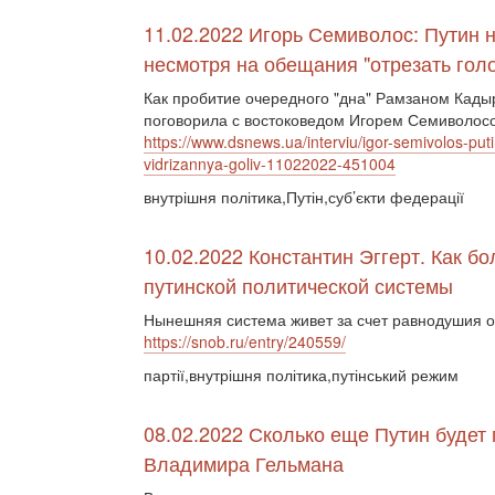
11.02.2022 Игорь Семиволос: Путин 
несмотря на обещания "отрезать го
Как пробитие очередного "дна" Рамзаном Кады
поговорила с востоковедом Игорем Семиволос
https://www.dsnews.ua/interviu/igor-semivolos-put
vidrizannya-goliv-11022022-451004
внутрішня політика,Путін,суб’єкти федерації
10.02.2022 Константин Эггерт. Как б
путинской политической системы
Нынешняя система живет за счет равнодушия об
https://snob.ru/entry/240559/
партії,внутрішня політика,путінський режим
08.02.2022 Сколько еще Путин будет
Владимира Гельмана