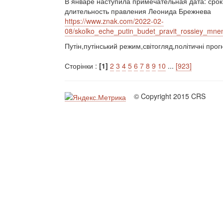
В январе наступила примечательная дата: сро
длительность правления Леонида Брежнева
https://www.znak.com/2022-02-
08/skolko_eche_putin_budet_pravit_rossiey_mnen
Путін,путінський режим,світогляд,політичні прог
Сторінки :
[1]
2
3
4
5
6
7
8
9
10
...
[923]
© Copyright 2015 CRS