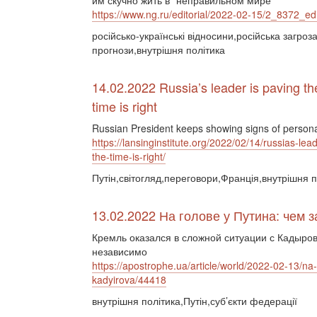
им скучно жить в "неправильном мире"
https://www.ng.ru/editorial/2022-02-15/2_8372_edi
російсько-українські відносини,російська загроз
прогнози,внутрішня політика
14.02.2022 Russia’s leader is paving th
time is right
Russian President keeps showing signs of personal
https://lansinginstitute.org/2022/02/14/russias-lea
the-time-is-right/
Путін,світогляд,переговори,Франція,внутрішня п
13.02.2022 На голове у Путина: чем
Кремль оказался в сложной ситуации с Кадыров
независимо
https://apostrophe.ua/article/world/2022-02-13/n
kadyirova/44418
внутрішня політика,Путін,суб’єкти федерації