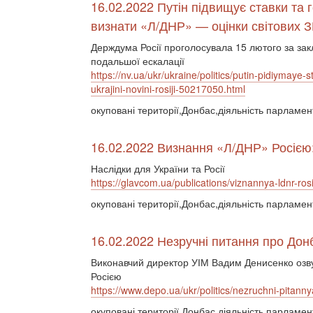
16.02.2022 Путін підвищує ставки та
визнати «Л/ДНР» — оцінки світових З
Держдума Росії проголосувала 15 лютого за за
подальшої ескалації
https://nv.ua/ukr/ukraine/politics/putin-pidiymaye
ukrajini-novini-rosiji-50217050.html
окуповані території,Донбас,діяльність парламен
16.02.2022 Визнання «Л/ДНР» Росією:
Наслідки для України та Росії
https://glavcom.ua/publications/viznannya-ldnr-r
окуповані території,Донбас,діяльність парламен
16.02.2022 Незручні питання про Дон
Виконавчий директор УІМ Вадим Денисенко озву
Росією
https://www.depo.ua/ukr/politics/nezruchni-pita
окуповані території,Донбас,діяльність парламент