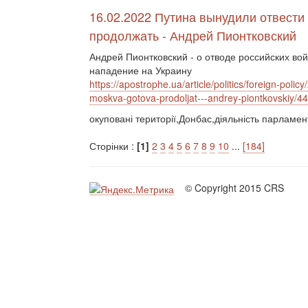
16.02.2022 Путина вынудили отвести 
продолжать - Андрей Пионтковский
Андрей Пионтковский - о отводе российских во
нападение на Украину
https://apostrophe.ua/article/politics/foreign-polic
moskva-gotova-prodoljat---andrey-piontkovskiy/4
окуповані території,Донбас,діяльність парламен
Сторінки :
[1]
2
3
4
5
6
7
8
9
10
...
[184]
© Copyright 2015 CRS