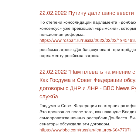
22.02.2022 Путину дали шанс ввести
По степени консолидации парламента «донбас
консенсус» уже превзошел «крымский», которы
пенсионная реформа.
https://www.rosbalt.ru/russia/2022/02/22/1945493
російська агресія,Донбас,окуповані території,дія
парламенту,російська загроза
22.02.2022 "Нам плевать на мнение с
Как Госдума и Совет Федерации обс
договоры с ДНР и ЛНР - BBC News Р
служба
Госдума и Совет Федерации во вторник ратифи
Это произошло после того, как накануне Влад
самопровозглашенных республик Донбасса. Би-б
сенаторы обсуждали эти договоры.
https://www.bbc.com/russian/features-60477071