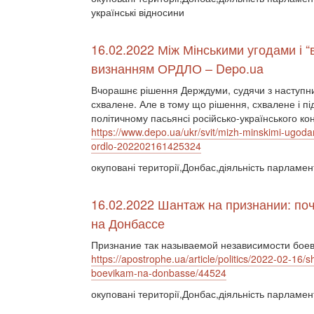
українські відносини
16.02.2022 Між Мінськими угодами і 
визнанням ОРДЛО – Depo.ua
Вчорашнє рішення Держдуми, судячи з наступних
схвалене. Але в тому що рішення, схвалене і під
політичному пасьянсі російсько-українського ко
https://www.depo.ua/ukr/svit/mizh-minskimi-ugod
ordlo-202202161425324
окуповані території,Донбас,діяльність парламе
16.02.2022 Шантаж на признании: по
на Донбассе
Признание так называемой независимости боеви
https://apostrophe.ua/article/politics/2022-02-16
boevikam-na-donbasse/44524
окуповані території,Донбас,діяльність парламе