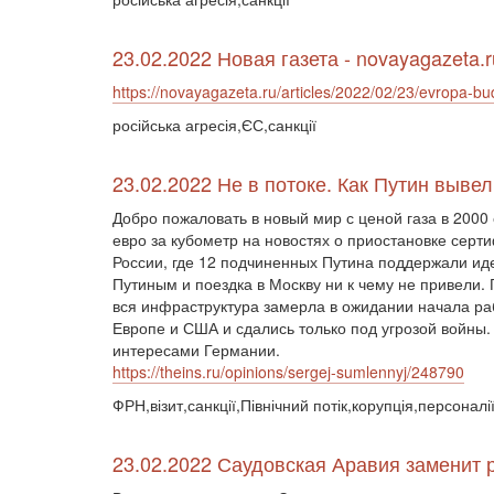
23.02.2022 Новая газета - novayagazeta.r
https://novayagazeta.ru/articles/2022/02/23/evropa-bud
російська агресія,ЄС,санкції
23.02.2022 Не в потоке. Как Путин вывел
Добро пожаловать в новый мир с ценой газа в 2000
евро за кубометр на новостях о приостановке сер
России, где 12 подчиненных Путина поддержали ид
Путиным и поездка в Москву ни к чему не привели.
вся инфраструктура замерла в ожидании начала раб
Европе и США и сдались только под угрозой войны
интересами Германии.
https://theins.ru/opinions/sergej-sumlennyj/248790
ФРН,візит,санкції,Північний потік,корупція,персоналі
23.02.2022 Саудовская Аравия заменит 