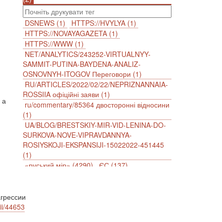
DSNEWS (1)
HTTPS://HVYLYA (1)
HTTPS://NOVAYAGAZETA (1)
HTTPS://WWW (1)
NET/ANALYTICS/243252-VIRTUALNYY-
SAMMIT-PUTINA-BAYDENA-ANALIZ-
OSNOVNYH-ITOGOV Переговори (1)
RU/ARTICLES/2022/02/22/NEPRIZNANNAIA-
ROSSIIA офіційні заяви (1)
 а
ru/commentary/85364 двосторонні відносини
(1)
UA/BLOG/BRESTSKIY-MIR-VID-LENINA-DO-
SURKOVA-NOVE-VIPRAVDANNYA-
ROSIYSKOJI-EKSPANSIJI-15022022-451445
(1)
«руський мір» (4290)
ЄС (137)
імперіалізм (38)
інформаційна безпека (2)
інформаційна політика (903)
інцидент (1246)
іслам (510)
історія (4811)
грессии
ii/44653
агресія (2)
антиамериканізм (1188)
антисемітизм (1)
АРК (7225)