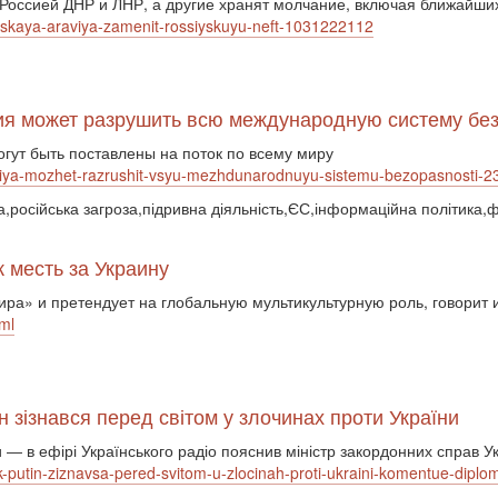
Россией ДНР и ЛНР, а другие хранят молчание, включая ближайших
ovskaya-araviya-zamenit-rossiyskuyu-neft-1031222112
ссия может разрушить всю международную систему б
гут быть поставлены на поток по всему миру
ossiya-mozhet-razrushit-vsyu-mezhdunarodnuyu-sistemu-bezopasnosti
а,російська загроза,підривна діяльність,ЄС,інформаційна політика,
 месть за Украину
ира» и претендует на глобальную мультикультурную роль, говорит
ml
н зізнався перед світом у злочинах проти України
ри ― в ефірі Українського радіо пояснив міністр закордонних справ
-putin-ziznavsa-pered-svitom-u-zlocinah-proti-ukraini-komentue-diplom