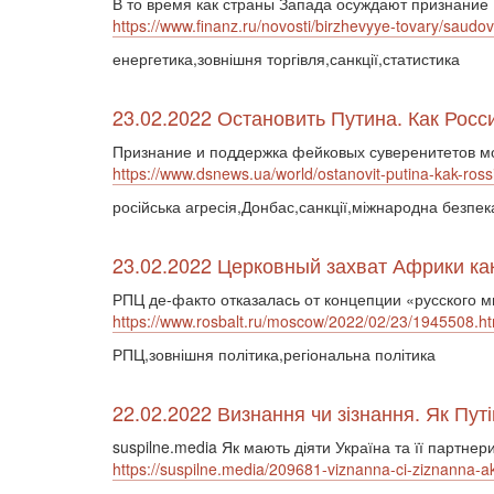
В то время как страны Запада осуждают признание 
https://www.finanz.ru/novosti/birzhevyye-tovary/saud
енергетика,зовнішня торгівля,санкції,статистика
23.02.2022 Остановить Путина. Как Ро
Признание и поддержка фейковых суверенитетов мо
https://www.dsnews.ua/world/ostanovit-putina-kak-r
російська агресія,Донбас,санкції,міжнародна безпек
23.02.2022 Церковный захват Африки как
РПЦ де-факто отказалась от концепции «русского м
https://www.rosbalt.ru/moscow/2022/02/23/1945508.ht
РПЦ,зовнішня політика,регіональна політика
22.02.2022 Визнання чи зізнання. Як Путі
suspilne.media Як мають діяти Україна та її партне
https://suspilne.media/209681-viznanna-ci-ziznanna-ak