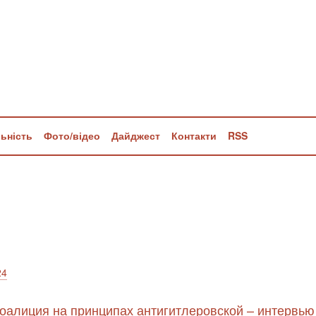
льність
Фото/відео
Дайджест
Контакти
RSS
24
коалиция на принципах антигитлеровской – интервью