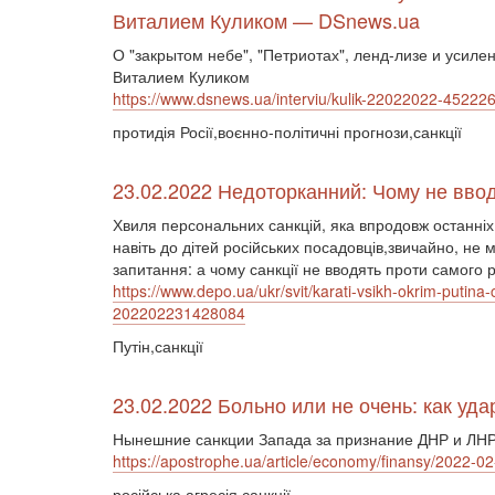
Виталием Куликом — DSnews.ua
О "закрытом небе", "Петриотах", ленд-лизе и усил
Виталием Куликом
https://www.dsnews.ua/interviu/kulik-22022022-45222
протидія Росії,воєнно-політичні прогнози,санкції
23.02.2022 Недоторканний: Чому не вводя
Хвиля персональних санкцій, яка впродовж останніх д
навіть до дітей російських посадовців,звичайно, не
запитання: а чому санкції не вводять проти самого 
https://www.depo.ua/ukr/svit/karati-vsikh-okrim-putina
202202231428084
Путін,санкції
23.02.2022 Больно или не очень: как уд
Нынешние санкции Запада за признание ДНР и ЛНР
https://apostrophe.ua/article/economy/finansy/2022-0
російська агресія,санкції