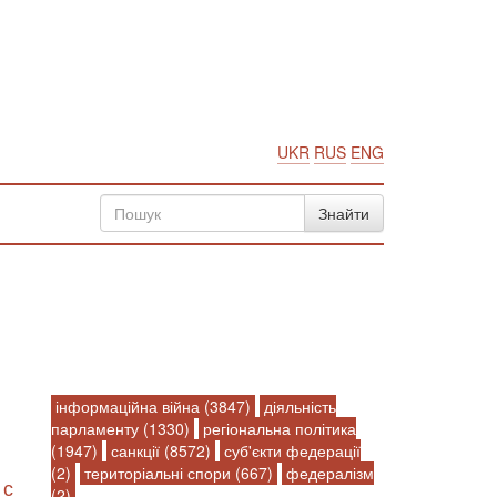
UKR
RUS
ENG
інформаційна війна (3847)
діяльність
парламенту (1330)
регіональна політика
(1947)
санкції (8572)
суб'єкти федерації
(2)
територіальні спори (667)
федералізм
 с
(2)