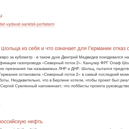
u
et-vydavat-sanktsii-portsiiami
 Шольца из себя и что означает для Германии отказ 
 евро за кубометр - в таком духе Дмитрий Медведев поиздевался н
тификации газопровода «Северный поток 2». Канцлер ФРГ Олаф Шо
ею признания так называемых ЛНР и ДНР. Шольц, пытался предотвр
 Германия остановила «Северный поток 2» в самый последний момен
оты. Неудивительно, что в Берлине хотели, чтобы проект был реал
. Сергей Сумленный напоминает, что лоббисты проекта руководств
ї
российскую нефть