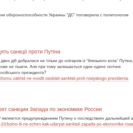
ении обороноспособности Украины "ДС" поговорила с политологом
6
ть санкції проти Путіна
вох діб добралася не тільки до олігархів із “близького кола” Путіна,
 може не тішити. Але при тому залишається одне-єдине логічне
російського президента?
-chomu-zakhid-ne-vvodit-osobisti-sanktsii-proti-rosiyskogo-prezidenta-
арят санкции Запада по экономике России
 являются предупреждением Путину о последствиях дальнейшей а
2-23/bolno-ili-ne-ochen-kak-udaryat-sanktsii-zapada-po-ekonomike-ross