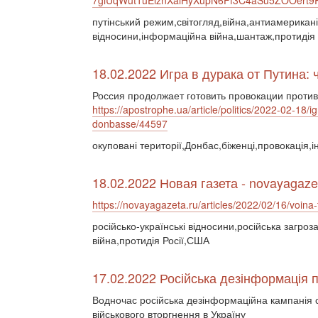
7giUqWut1uElznXaiHyXupN6Ff3C4aSu5ZOOert
путінський режим,світогляд,війна,антиамериканіз
відносини,інформаційна війна,шантаж,протидія 
18.02.2022 Игра в дурака от Путина: 
Россия продолжает готовить провокации проти
https://apostrophe.ua/article/politics/2022-02-18/i
donbasse/44597
окуповані території,Донбас,біженці,провокація,
18.02.2022 Новая газета - novayagaze
https://novayagazeta.ru/articles/2022/02/16/voina-t
російсько-українські відносини,російська загроз
війна,протидія Росії,США
17.02.2022 Російська дезінформація п
Водночас російська дезінформаційна кампанія
військового вторгнення в Україну