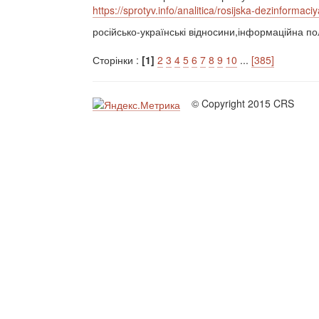
https://sprotyv.info/analitica/rosijska-dezinforma
російсько-українські відносини,інформаційна по
Сторінки :
[1]
2
3
4
5
6
7
8
9
10
...
[385]
© Copyright 2015 CRS