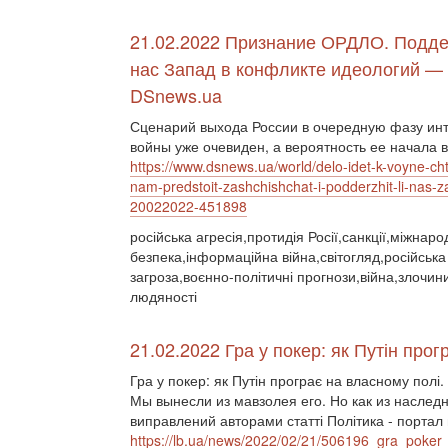
21.02.2022 Признание ОРДЛО. Подде
нас Запад в конфликте идеологий —
DSnews.ua
Сценарий выхода России в очередную фазу ин
войны уже очевиден, а вероятность ее начала 
https://www.dsnews.ua/world/delo-idet-k-voyne-cht
nam-predstoit-zashchishchat-i-podderzhit-li-nas-
20022022-451898
російська агресія,протидія Росії,санкції,міжнар
безпека,інформаційна війна,світогляд,російська
загроза,воєнно-політичні прогнози,війна,злочин
людяності
21.02.2022 Гра у покер: як Путін про
Гра у покер: як Путін програє на власному полі
Мы вынесли из мавзолея его. Но как из наслед
виправлений авторами статті Політика - портал 
https://lb.ua/news/2022/02/21/506196_gra_poker_