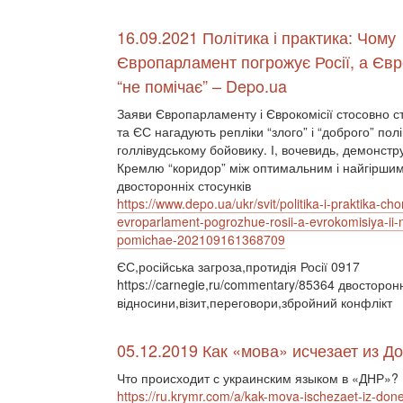
16.09.2021 Політика і практика: Чому
Європарламент погрожує Росії, а Євро
“не помічає” – Depo.ua
Заяви Європарламенту і Єврокомісії стосовно ст
та ЄС нагадують репліки “злого” і “доброго” пол
голлівудському бойовику. І, вочевидь, демонстр
Кремлю “коридор” між оптимальним і найгірши
двосторонніх стосунків
https://www.depo.ua/ukr/svit/politika-i-praktika-ch
evroparlament-pogrozhue-rosii-a-evrokomisiya-ii-
pomichae-202109161368709
ЄС,російська загроза,протидія Росії 0917
https://carnegie,ru/commentary/85364 двосторон
відносини,візит,переговори,збройний конфлікт
05.12.2019 Как «мова» исчезает из Д
Что происходит с украинским языком в «ДНР»?
https://ru.krymr.com/a/kak-mova-ischezaet-iz-do