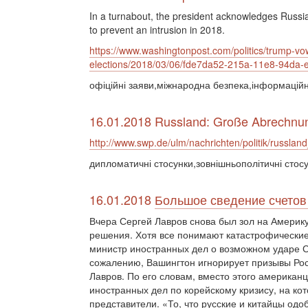
In a turnabout, the president acknowledges Russia
to prevent an intrusion in 2018.
https://www.washingtonpost.com/politics/trump-vo
elections/2018/03/06/fde7da52-215a-11e8-94da
офіційні заяви,міжнародна безпека,інформацій
16.01.2018 Russland: Große Abrechnu
http://www.swp.de/ulm/nachrichten/politik/russl
дипломатичні стосунки,зовнішньополітичні стос
16.01.2018
Большое сведение счето
Вчера Сергей Лавров снова был зол на Америку
решения. Хотя все понимают катастрофические
министр иностранных дел о возможном ударе 
сожалению, Вашингтон игнорирует призывы Рос
Лавров. По его словам, вместо этого американ
иностранных дел по корейскому кризису, на ко
представители. «То, что русские и китайцы одо