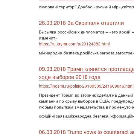
окуповані території,Донбас,«руський мір»,світо
26.03.2018 За Скрипаля ответили
Высылка российских дипломатов – «это яркий 
изменит»
https://ru.krymr.com/a/29124883.html
міжнародна безпека,російська загроза,загостренн
09.03.2018
Трамп клянется противод
ходе выборов 2018 года
https://inosmi.ru/politic/20180309/241669046.html
Президент Трамп во вторник сделал на данный
кампании по срыву выборов в США, предупреди
любым попыткам вмешательства в промежуточн
офіційні заяви,міжнародна безпека,інформацій
06.03.2018 Trump vows to counteract an