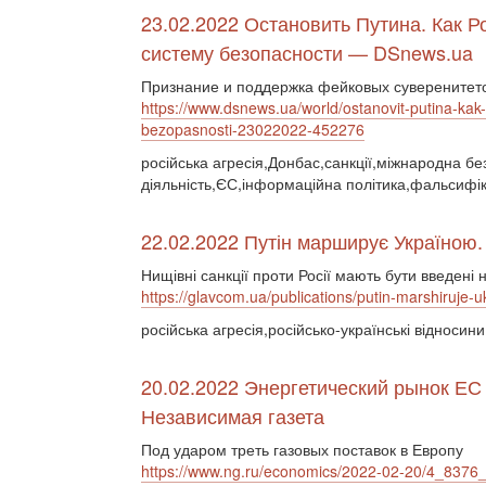
23.02.2022 Остановить Путина. Как 
систему безопасности — DSnews.ua
Признание и поддержка фейковых суверенитето
https://www.dsnews.ua/world/ostanovit-putina-ka
bezopasnosti-23022022-452276
російська агресія,Донбас,санкції,міжнародна бе
діяльність,ЄС,інформаційна політика,фальсифік
22.02.2022 Путін марширує Україною.
Нищівні санкції проти Росії мають бути введені 
https://glavcom.ua/publications/putin-marshiruje-u
російська агресія,російсько-українські відносин
20.02.2022 Энергетический рынок ЕС 
Независимая газета
Под ударом треть газовых поставок в Европу
https://www.ng.ru/economics/2022-02-20/4_8376_