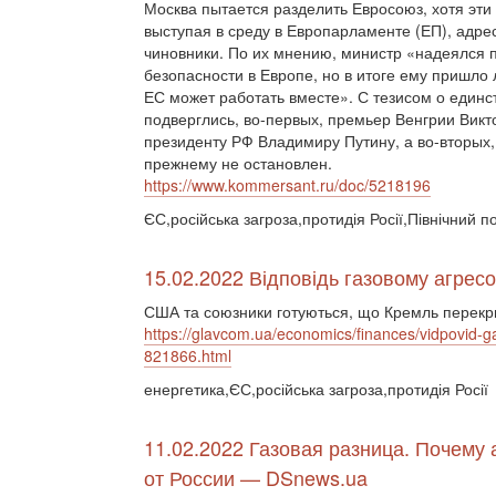
Москва пытается разделить Евросоюз, хотя эти
выступая в среду в Европарламенте (ЕП), адр
чиновники. По их мнению, министр «надеялся п
безопасности в Европе, но в итоге ему пришло 
ЕС может работать вместе». С тезисом о единст
подверглись, во-первых, премьер Венгрии Вик
президенту РФ Владимиру Путину, а во-вторых,
прежнему не остановлен.
https://www.kommersant.ru/doc/5218196
ЄС,російська загроза,протидія Росії,Північний по
15.02.2022 Відповідь газовому агресор
США та союзники готуються, що Кремль перекр
https://glavcom.ua/economics/finances/vidpovid-g
821866.html
енергетика,ЄС,російська загроза,протидія Росії
11.02.2022 Газовая разница. Почему
от России — DSnews.ua