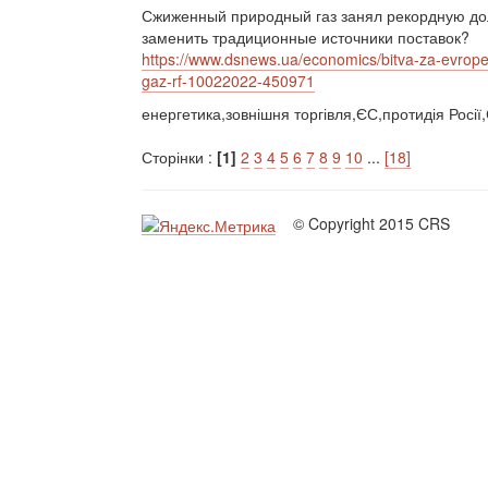
Сжиженный природный газ занял рекордную до
заменить традиционные источники поставок?
https://www.dsnews.ua/economics/bitva-za-evrope
gaz-rf-10022022-450971
енергетика,зовнішня торгівля,ЄС,протидія Росі
Сторінки :
[1]
2
3
4
5
6
7
8
9
10
...
[18]
© Copyright 2015 CRS