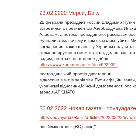
23.02.2022 Мерси, Баку
22 февраля президент России Владимир Путин
встретился с президентом Азербайджана Ильх
Алиевым, а потом, проводив его, рассказал ро
журналистам, почему и кем оказались убиты М
соглашения, какие шансы у Украины получить в
атомное оружие и сможет ли он, делая все, что
видим, остаться на стороне добра.
https://www.kommersant.ru/doc/5229351
пострадянський простір,двосторонні
відносини,візит,імперіалізм,Путін,офіційні заяви
українські відносини,Мінські домовленості,росій
агресія,АРК,НАТО
23.02.2022 Новая газета - novayagaze
https://novayagazeta.ru/articles/2022/02/23/evrop
російська агресія,ЄС,санкції