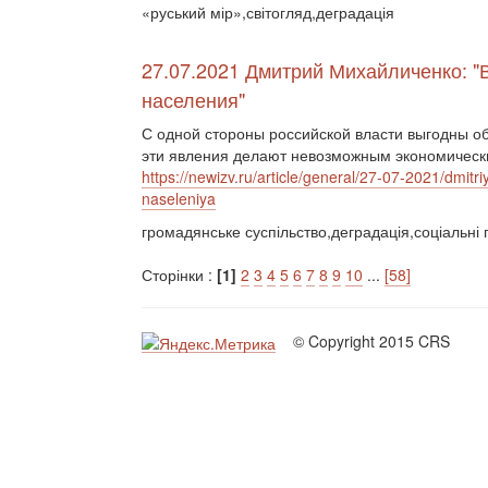
«руський мір»,світогляд,деградація
27.07.2021 Дмитрий Михайличенко: "
населения"
С одной стороны российской власти выгодны об
эти явления делают невозможным экономический
https://newizv.ru/article/general/27-07-2021/dmitr
naseleniya
громадянське суспільство,деградація,соціальні 
Сторінки :
[1]
2
3
4
5
6
7
8
9
10
...
[58]
© Copyright 2015 CRS