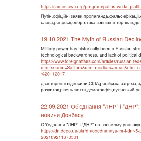
https://jamestown.org/program/putins-valdai-plati
Путін,офіційні заяви,пропаганда,фальсифікації,
слова,репресії,енергетика,зовнішня торгівля,де
19.10.2021 The Myth of Russian Declin
Military power has historically been a Russian str
technological backwardness, and lack of political
https://www.foreignaffairs.com/articles/russian-f
utm_source=Sailthru&utm_medium=email&ut
%20112017
двосторонні відносини,США,російська загроза,я
розвиток,рівень життя,демографія,путінський ре
22.09.2021 Об'єднання "ЛНР" і "ДНР":
новини Донбасу
Об'єднання "ЛНР" і "ДНР" на восьмому році окуп
https://dn.depo.ua/ukr/dn/obednannya-lnr-i-dnr-5-
202109211370501