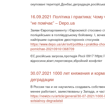
окуповані території,Донбас,деградація,російська
16.09.2021 Політика і практика: Чому
“не помічає” – Depo.ua
Заяви Європарламенту і Єврокомісії стосовно сто
поліцейських в голлівудському бойовику. І, во
найгіршим сценарієм двосторонніх стосунків
https://www.depo.ua/ukr/svit/politika-i-praktika-
pomichae-202109161368709
ЄС,російська загроза,протидія Росії 0917 https:
відносини,візит,переговори,збройний конфлікт
30.07.2021 1000 лет княжения и кор
деградации
В России так и не научились создавать собстве
менее работают, заимствованы у Запада, и част
https://newizv.ru/article/general/30-07-2021/1000
sotsialnoy-degradatsii