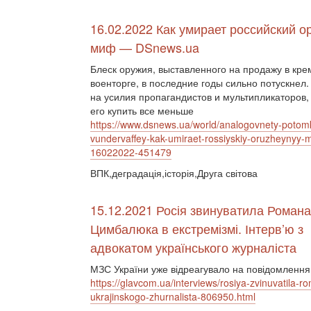
16.02.2022 Как умирает российский 
миф — DSnews.ua
Блеск оружия, выставленного на продажу в кр
военторге, в последние годы сильно потускнел
на усилия пропагандистов и мультипликаторов
его купить все меньше
https://www.dsnews.ua/world/analogovnety-potomk
vundervaffey-kak-umiraet-rossiyskiy-oruzheynyy-m
16022022-451479
ВПК,деградація,історія,Друга світова
15.12.2021 Росія звинуватила Романа
Цимбалюка в екстремізмі. Інтерв’ю з
адвокатом українського журналіста
МЗС України уже відреагувало на повідомлення
https://glavcom.ua/interviews/rosiya-zvinuvatila
ukrajinskogo-zhurnalista-806950.html