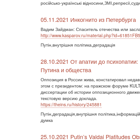
російсько-українські відносини,ЗМІ,репресії,суд
05.11.2021 Инкогнито из Петербурга
Вадим Зайдман: Спаситель отечества или зас
http://www.kasparov.ru/material.php?id=61851
Путін,внутрішня політика,деградація
28.10.2021 От апатии до психопатии
Путина и общества
Оппозиция в России жива, констатировал неда
этом с президентом: на пражском форуме KUL
диссертации об истории оппозиционного движен
текстовую версию доклада.
https://theins.ru/history/245881
Путін,деградація,внутрішня політика,інформацій
думка
25.10.2021 Putin’s Valdai Platitudes 