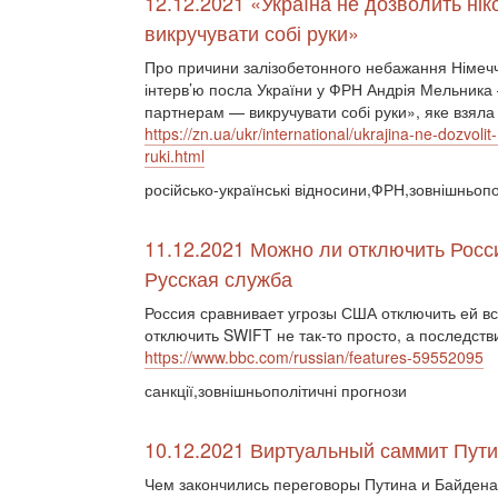
12.12.2021 «Україна не дозволить ні
викручувати собі руки»
Про причини залізобетонного небажання Німеччи
інтерв’ю посла України у ФРН Андрія Мельника 
партнерам — викручувати собі руки», яке взяла
https://zn.ua/ukr/international/ukrajina-ne-dozvo
ruki.html
російсько-українські відносини,ФРН,зовнішньопол
11.12.2021 Можно ли отключить Росс
Русская служба
Россия сравнивает угрозы США отключить ей в
отключить SWIFT не так-то просто, а последств
https://www.bbc.com/russian/features-59552095
санкції,зовнішньополітичні прогнози
10.12.2021 Виртуальный саммит Пути
Чем закончились переговоры Путина и Байден