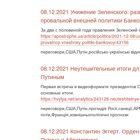
08.12.2021 Унижение Зеленского: ра
провальной внешней политики Банко
За два с половиной года правления Зеленский
https://apostrophe.ua/article/politics/2021-12-08
provalnoy-vneshney-politiki-bankovoy/43156
переговори,США,Путін,російсько-українські відн
08.12.2021 Неутешительные итоги дл
Путиным
Первая встреча в видеоформате президентов С
основные итоги.
https://hvylya.net/analytics/243128-neuteshitelny
переговори,США,Путін,протидія Росії,санкції,АР
потік,Франція,зовнішньополітичні прогнози
08.12.2021 Константин Эггерт. Орде
Путина и Абрамовича