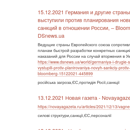
15.12.2021 Германия и другие стран
выступили против планирования нов
санкций в отношении России, – Bloo
DSnews.ua
Ведущие страны Европейского союза сопротив
планам быстрой разработки конкретных санкций
наказаний для России на случай вторжения в У
https://www.dsnews.ua/world/germaniya-i-drugie-s
vystupili-protiv-planirovaniya-novyh-sankciy-protiv-
bloomberg-15122021-445899
російська загроза,ЄС,протидія Росії,санкції
13.12.2021 Новая газета - Novayagaze
https://novayagazeta.ru/articles/2021/12/13/vagner
силові структури,санкції,ЄС,персоналії