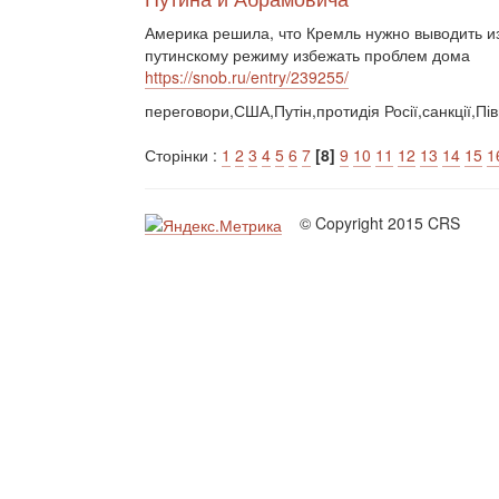
Америка решила, что Кремль нужно выводить из
путинскому режиму избежать проблем дома
https://snob.ru/entry/239255/
переговори,США,Путін,протидія Росії,санкції,Пі
Сторінки :
1
2
3
4
5
6
7
[8]
9
10
11
12
13
14
15
1
© Copyright 2015 CRS