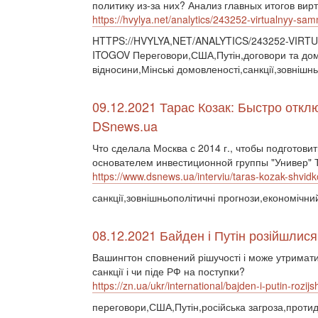
политику из-за них? Анализ главных итогов вир
https://hvylya.net/analytics/243252-virtualnyy-sa
HTTPS://HVYLYA,NET/ANALYTICS/243252-VIR
ITOGOV Переговори,США,Путін,договори та домо
відносини,Мінські домовленості,санкції,зовнішн
09.12.2021 Тарас Козак: Быстро отк
DSnews.ua
Что сделала Москва с 2014 г., чтобы подготови
основателем инвестиционной группы "Универ" 
https://www.dsnews.ua/interviu/taras-kozak-shvidk
санкції,зовнішньополітичні прогнози,економічни
08.12.2021 Байден і Путін розійшлися 
Вашингтон сповнений рішучості і може утримати 
санкції і чи піде РФ на поступки?
https://zn.ua/ukr/international/bajden-i-putin-rozij
переговори,США,Путін,російська загроза,протиді