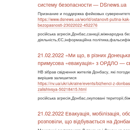
систему безопасности — DSnews.ua
Признание и поддержка фейковых суверенитето
https://www.dsnews.ua/world/ostanovit-putina-ka
bezopasnosti-23022022-452276
російська агресія,Донбас,санкції,міжнародна бе
діяльність,ЄС,інформаційна політика,фальсифік
21.02.2022 «Ми що, в різних Донець
примусова «евакуація» з ОРДЛО — сві
НВ зібрав свідчення жителів Донбасу, які погоди
вирішив залишитися
https://nv.ua/ukr/ukraine/events/bizhenci-z-donba
zalishivsya-50218415.html
російська агресія,Донбас,окуповані території,бі
21.02.2022 Евакуація, мобілізація, об
розповіли, що відбувається на Донба