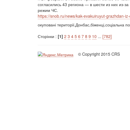
согласились 43 региона — в шести из них из-з
режим ЧС.
https://snob.ru/news/kak-evakuiruyut-grazhdan-iz-d
окуповані території,Донбас,біженці,соціальна по
Сторінки :
[1]
2
3
4
5
6
7
8
9
10
...
[782]
© Copyright 2015 CRS