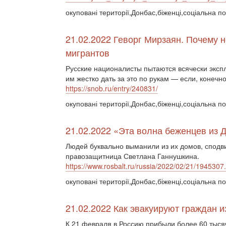
окуповані території,Донбас,біженці,соціальна по
21.02.2022 Геворг Мирзаян. Почему 
мигрантов
Русские националисты пытаются всячески эксп
им жестко дать за это по рукам — если, конечно
https://snob.ru/entry/240831/
окуповані території,Донбас,біженці,соціальна п
21.02.2022 «Эта волна беженцев из
Людей буквально выманили из их домов, сподвиг
правозащитница Светлана Ганнушкина.
https://www.rosbalt.ru/russia/2022/02/21/1945307
окуповані території,Донбас,біженці,соціальна по
21.02.2022 Как эвакуируют граждан 
К 21 февраля в Россию прибыли более 60 тыся