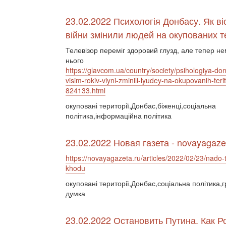
23.02.2022 Психологія Донбасу. Як віс
війни змінили людей на окупованих т
Телевізор переміг здоровий глузд, але тепер не
нього
https://glavcom.ua/country/society/psihologiya-do
visim-rokiv-viyni-zminili-lyudey-na-okupovanih-terito
824133.html
окуповані території,Донбас,біженці,соціальна
політика,інформаційна політика
23.02.2022 Новая газета - novayagaze
https://novayagazeta.ru/articles/2022/02/23/nado-t
khodu
окуповані території,Донбас,соціальна політика,
думка
23.02.2022 Остановить Путина. Как 