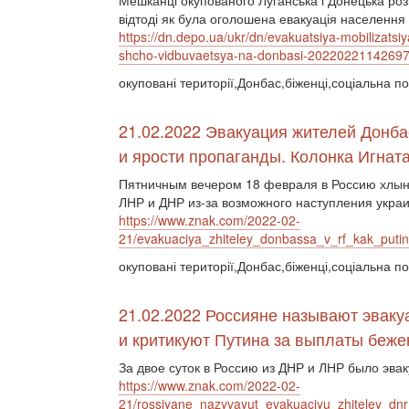
Мешканці окупованого Луганська і Донецька розпо
відтоді як була оголошена евакуація населення і
https://dn.depo.ua/ukr/dn/evakuatsiya-mobilizatsiy
shcho-vidbuvaetsya-na-donbasi-2022022114269
окуповані території,Донбас,біженці,соціальна по
21.02.2022 Эвакуация жителей Донбас
и ярости пропаганды. Колонка Игнат
Пятничным вечером 18 февраля в Россию хлын
ЛНР и ДНР из-за возможного наступления укра
https://www.znak.com/2022-02-
21/evakuaciya_zhiteley_donbassa_v_rf_kak_putin
окуповані території,Донбас,біженці,соціальна по
21.02.2022 Россияне называют эвак
и критикуют Путина за выплаты беж
За двое суток в Россию из ДНР и ЛНР было эва
https://www.znak.com/2022-02-
21/rossiyane_nazyvayut_evakuaciyu_zhiteley_dnr