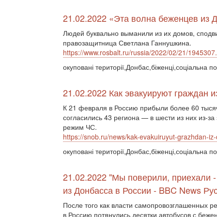
21.02.2022 «Эта волна беженцев из
Людей буквально выманили из их домов, сподвиг
правозащитница Светлана Ганнушкина.
https://www.rosbalt.ru/russia/2022/02/21/1945307
окуповані території,Донбас,біженці,соціальна по
21.02.2022 Как эвакуируют граждан 
К 21 февраля в Россию прибыли более 60 тыся
согласились 43 региона — в шести из них из-з
режим ЧС.
https://snob.ru/news/kak-evakuiruyut-grazhdan-iz-d
окуповані території,Донбас,біженці,соціальна по
21.02.2022 "Мы поверили, приехали -
из Донбасса в России - BBC News Ру
После того как власти самопровозглашенных р
в Россию потянулись десятки автобусов с беж