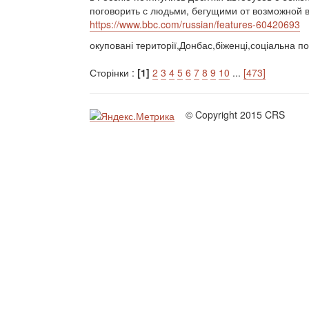
поговорить с людьми, бегущими от возможной во
https://www.bbc.com/russian/features-60420693
окуповані території,Донбас,біженці,соціальна по
Сторінки :
[1]
2
3
4
5
6
7
8
9
10
...
[473]
© Copyright 2015 CRS