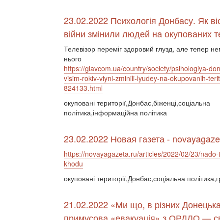
23.02.2022 Психологія Донбасу. Як віс
війни змінили людей на окупованих т
Телевізор переміг здоровий глузд, але тепер не
нього
https://glavcom.ua/country/society/psihologiya-do
visim-rokiv-viyni-zminili-lyudey-na-okupovanih-terito
824133.html
окуповані території,Донбас,біженці,соціальна
політика,інформаційна політика
23.02.2022 Новая газета - novayagaze
https://novayagazeta.ru/articles/2022/02/23/nado-t
khodu
окуповані території,Донбас,соціальна політика,
21.02.2022 «Ми що, в різних Донець
примусова «евакуація» з ОРДЛО — сві