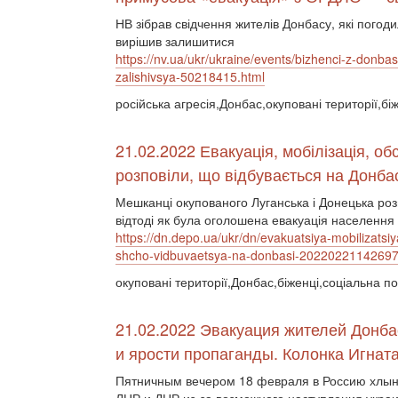
НВ зібрав свідчення жителів Донбасу, які погоди
вирішив залишитися
https://nv.ua/ukr/ukraine/events/bizhenci-z-donba
zalishivsya-50218415.html
російська агресія,Донбас,окуповані території,бі
21.02.2022 Евакуація, мобілізація, об
розповіли, що відбувається на Донба
Мешканці окупованого Луганська і Донецька розпо
відтоді як була оголошена евакуація населення і
https://dn.depo.ua/ukr/dn/evakuatsiya-mobilizatsiy
shcho-vidbuvaetsya-na-donbasi-2022022114269
окуповані території,Донбас,біженці,соціальна по
21.02.2022 Эвакуация жителей Донбас
и ярости пропаганды. Колонка Игнат
Пятничным вечером 18 февраля в Россию хлын