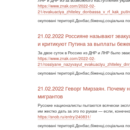
ЛНР и ДНР из-за возможного наступления укра
https://www.znak.com/2022-02-
21/evakuaciya_zhiteley_donbassa_v_rf_kak_putin
окуповані території,Донбас,біженці,соціальна по
21.02.2022 Россияне называют эвак
и критикуют Путина за выплаты беж
За двое суток в Россию из ДНР и ЛНР было эва
https://www.znak.com/2022-02-
21/rossiyane_nazyvayut_evakuaciyu_zhiteley_dnr
окуповані території,Донбас,біженці,соціальна по
21.02.2022 Геворг Мирзаян. Почему 
мигрантов
Русские националисты пытаются всячески эксп
им жестко дать за это по рукам — если, конечно
https://snob.ru/entry/240831/
окуповані території,Донбас,біженці,соціальна п