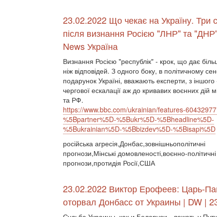
23.02.2022 Що чекає на Україну. Три с
після визнання Росією "ЛНР" та "ДНР
News Україна
Визнання Росією "республік" - крок, що дає біль
ніж відповідей. З одного боку, в політичному се
подарунок Україні, вважають експерти, з іншого 
чергової ескалації аж до кривавих воєнних дій 
та РФ.
https://www.bbc.com/ukrainian/features-60432977
%5Bpartner%5D-%5Bukr%5D-%5Bheadline%5D-
%5Bukrainian%5D-%5Bbizdev%5D-%5Bisapi%5D
російська агресія,Донбас,зовнішньополітичні
прогнози,Мінські домовленості,воєнно-політичні
прогнози,протидія Росії,США
23.02.2022 Виктор Ерофеев: Царь-Па
оторвал Донбасс от Украины | DW | 2
Судьба Украины, как и Беларуси - лежать у Пут