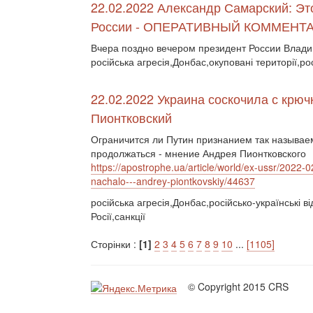
22.02.2022 Александр Самарский: Э
России - ОПЕРАТИВНЫЙ КОММЕНТ
Вчера поздно вечером президент России Влад
російська агресія,Донбас,окуповані території,ро
22.02.2022 Украина соскочила с крюч
Пионтковский
Ограничится ли Путин признанием так называем
продолжаться - мнение Андрея Пионтковского
https://apostrophe.ua/article/world/ex-ussr/2022-
nachalo---andrey-piontkovskiy/44637
російська агресія,Донбас,російсько-українські в
Росії,санкції
Сторінки :
[1]
2
3
4
5
6
7
8
9
10
...
[1105]
© Copyright 2015 CRS