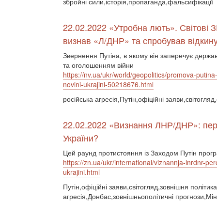
збройні сили,історія,пропаганда,фальсифікації
22.02.2022 «Утробна лють». Світові З
визнав «Л/ДНР» та спробував відкину
Звернення Путіна, в якому він заперечує держа
та оголошенням війни
https://nv.ua/ukr/world/geopolitics/promova-putina-
novini-ukrajini-50218676.html
російська агресія,Путін,офіційні заяви,світогля
22.02.2022 «Визнання ЛНР/ДНР»: пере
України?
Цей раунд протистояння із Заходом Путін прогр
https://zn.ua/ukr/international/viznannja-lnrdnr-p
ukrajini.html
Путін,офіційні заяви,світогляд,зовнішня політика
агресія,Донбас,зовнішньополітичні прогнози,Мін