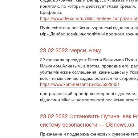
понятиях, по которым действует глава Кремля, 
Ерофеева.
https://www.dw.com/ru/viktor-erofeev-zar-pazan-o
Путін,світогляд,російсько-українські відносини
мір»,Донбас,зовнішньополітичні прогнози,воєнн
23.02.2022 Мерси, Баку
22 февраля президент России Владимир Путин 
Ильхамом Алиевым, а потом, проводив его, рас
убиты Минские соглашения, какие шансы у Укра
все, что мы сейчас видим, остаться на стороне 
https://www.kommersant.ru/doc/5229351
пострадянський простір,двосторонні відносини,ві
відносини,Мінські домовленості,російська агре
23.02.2022 Остановить Путина. Как 
систему безопасности — DSnews.ua
Признание и поддержка фейковых суверенитето