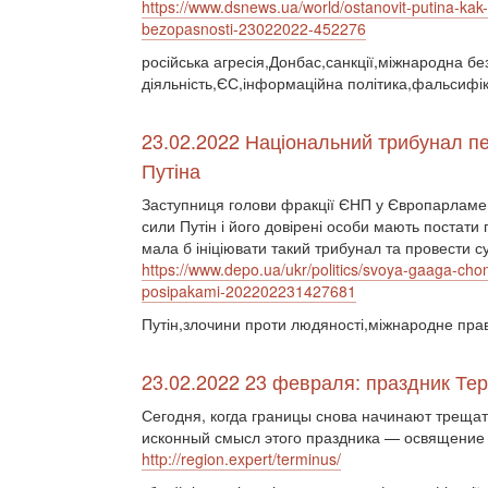
https://www.dsnews.ua/world/ostanovit-putina-ka
bezopasnosti-23022022-452276
російська агресія,Донбас,санкції,міжнародна бе
діяльність,ЄС,інформаційна політика,фальсифік
23.02.2022 Національний трибунал пе
Путіна
Заступниця голови фракції ЄНП у Європарламен
сили Путін і його довірені особи мають постат
мала б ініціювати такий трибунал та провести 
https://www.depo.ua/ukr/politics/svoya-gaaga-chom
posipakami-202202231427681
Путін,злочини проти людяності,міжнародне пра
23.02.2022 23 февраля: праздник Те
Сегодня, когда границы снова начинают трещать
исконный смысл этого праздника — освящение 
http://region.expert/terminus/