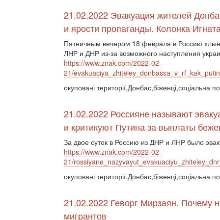
21.02.2022 Эвакуация жителей Донбас
и ярости пропаганды. Колонка Игнат
Пятничным вечером 18 февраля в Россию хлын
ЛНР и ДНР из-за возможного наступления укра
https://www.znak.com/2022-02-
21/evakuaciya_zhiteley_donbassa_v_rf_kak_putin
окуповані території,Донбас,біженці,соціальна по
21.02.2022 Россияне называют эвак
и критикуют Путина за выплаты беж
За двое суток в Россию из ДНР и ЛНР было эва
https://www.znak.com/2022-02-
21/rossiyane_nazyvayut_evakuaciyu_zhiteley_dnr
окуповані території,Донбас,біженці,соціальна по
21.02.2022 Геворг Мирзаян. Почему 
мигрантов