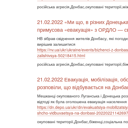
російська агресія,Донбас,окуповані території,м
21.02.2022 «Ми що, в різних Донець
примусова «евакуація» з ОРДЛО — сві
НВ зібрав свідчення жителів Донбасу, які погоди
вирішив залишитися
https://nv.ua/ukr/ukraine/events/bizhenci-z-donba
zalishivsya-50218415.html
російська агресія,Донбас,окуповані території,бі
21.02.2022 Евакуація, мобілізація, об
розповіли, що відбувається на Донба
Мешканці окупованого Луганська і Донецька розпо
відтоді як була оголошена евакуація населення і
https://dn.depo.ua/ukr/dn/evakuatsiya-mobilizatsiy
shcho-vidbuvaetsya-na-donbasi-2022022114269
окуповані території,Донбас,біженці,соціальна по