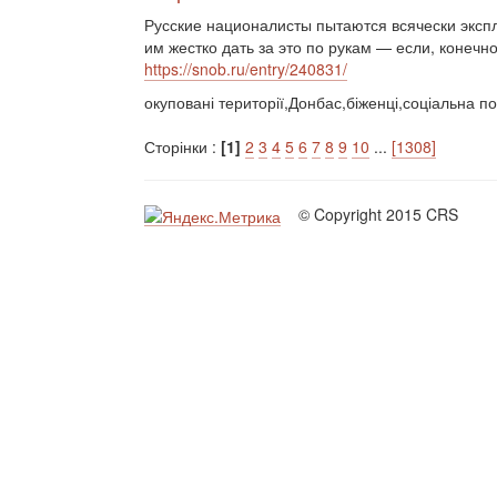
Русские националисты пытаются всячески эксп
им жестко дать за это по рукам — если, конечно
https://snob.ru/entry/240831/
окуповані території,Донбас,біженці,соціальна п
Сторінки :
[1]
2
3
4
5
6
7
8
9
10
...
[1308]
© Copyright 2015 CRS