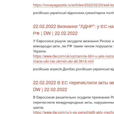
https://novayagazeta.ru/articles/2022/02/23/esli-ko
російсько-українські відносини,гуманітарна пол
22.02.2022 Визнання "ЛДНР": у ЄС на
РФ | DW | 22.02.2022
У Євросоюзі рішуче засудили визнання Росією
міжнародні акти, які РФ таким чином порушила т
України.
https://www.dw.com/uk/vyznannia-ldnr-u-yes-nazv
maca=ukr-rss-ukrnet-ukr-all-3816-xml
російська агресія,Донбас,російсько-українські 
22.02.2022 В ЕС перечислили акты м
DW | 22.02.2022
В Евросоюзе решительно осудили признание Ро
перечислили международные акты, нарушенные
шагов.
https://www.dw.com/ru/v-es-perechislili-akty-me