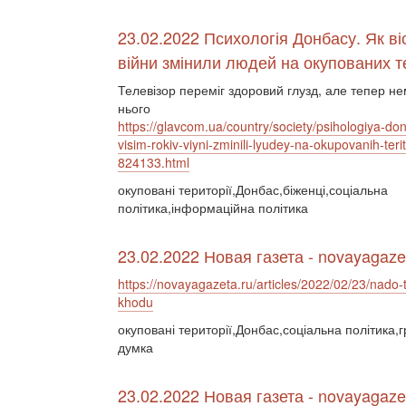
23.02.2022 Психологія Донбасу. Як віс
війни змінили людей на окупованих т
Телевізор переміг здоровий глузд, але тепер не
нього
https://glavcom.ua/country/society/psihologiya-do
visim-rokiv-viyni-zminili-lyudey-na-okupovanih-terito
824133.html
окуповані території,Донбас,біженці,соціальна
політика,інформаційна політика
23.02.2022 Новая газета - novayagaze
https://novayagazeta.ru/articles/2022/02/23/nado-t
khodu
окуповані території,Донбас,соціальна політика,
думка
23.02.2022 Новая газета - novayagaze