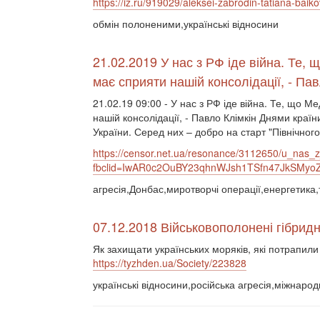
https://iz.ru/919029/aleksei-zabrodin-tatiana-baik
обмін полоненими,українські відносини
21.02.2019 У нас з РФ іде війна. Те, 
має сприяти нашій консолідації, - Пав
21.02.19 09:00 - У нас з РФ іде війна. Те, що Ме
нашій консолідації, - Павло Клімкін Днями кра
України. Серед них – добро на старт "Північного
https://censor.net.ua/resonance/3112650/u_nas
fbclid=IwAR0c2OuBY23qhnWJsh1TSfn47JkSMyoZ
агресія,Донбас,миротворчі операції,енергетика
07.12.2018 Військовополонені гібрид
Як захищати українських моряків, які потрапили
https://tyzhden.ua/Society/223828
українські відносини,російська агресія,міжнаро