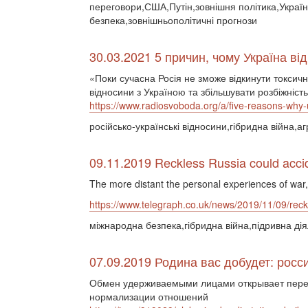
переговори,США,Путін,зовнішня політика,Україн
безпека,зовнішньополітичні прогнози
30.03.2021 5 причин, чому Україна ві
«Поки сучасна Росія не зможе відкинути токсич
відносини з Україною та збільшувати розбіжніст
https://www.radiosvoboda.org/a/five-reasons-why-
російсько-українські відносини,гібридна війна,аг
09.11.2019 Reckless Russia could accide
The more distant the personal experiences of wa
https://www.telegraph.co.uk/news/2019/11/09/reckle
міжнародна безпека,гібридна війна,підривна дія
07.09.2019 Родина вас добудет: рос
Обмен удерживаемыми лицами открывает пере
нормализации отношений