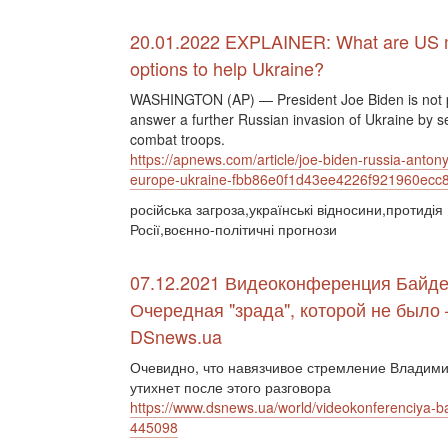
20.01.2022 EXPLAINER: What are US mi
options to help Ukraine?
WASHINGTON (AP) — President Joe Biden is not p
answer a further Russian invasion of Ukraine by 
combat troops.
https://apnews.com/article/joe-biden-russia-antony
europe-ukraine-fbb86e0f1d43ee4226f921960ecc
російська загроза,українські відносини,протидія
Росії,воєнно-політичні прогнози
07.12.2021 Видеоконференция Байде
Очередная "зрада", которой не было
DSnews.ua
Очевидно, что навязчивое стремление Владимир
утихнет после этого разговора
https://www.dsnews.ua/world/videokonferenciya-
445098