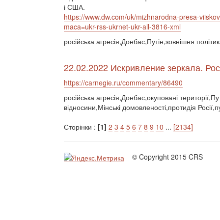
і США.
https://www.dw.com/uk/mizhnarodna-presa-viisko
maca=ukr-rss-ukrnet-ukr-all-3816-xml
російська агресія,Донбас,Путін,зовнішня політи
22.02.2022 Искривление зеркала. Ро
https://carnegie.ru/commentary/86490
російська агресія,Донбас,окуповані території,Пу
відносини,Мінські домовленості,протидія Росії,
Сторінки :
[1]
2
3
4
5
6
7
8
9
10
...
[2134]
© Copyright 2015 CRS