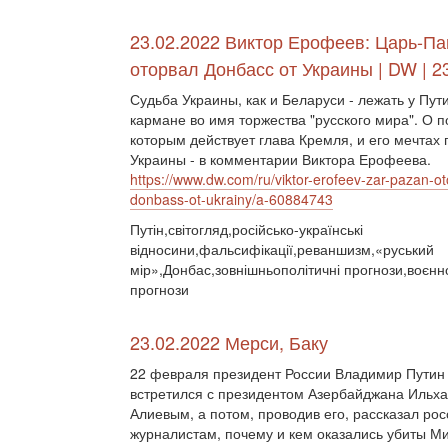
23.02.2022 Виктор Ерофеев: Царь-Па
оторвал Донбасс от Украины | DW | 2
Судьба Украины, как и Беларуси - лежать у Пут
кармане во имя торжества "русского мира". О п
которым действует глава Кремля, и его мечтах 
Украины - в комментарии Виктора Ерофеева.
https://www.dw.com/ru/viktor-erofeev-zar-pazan-ot
donbass-ot-ukrainy/a-60884743
Путін,світогляд,російсько-українські
відносини,фальсифікації,реваншизм,«руський
мір»,Донбас,зовнішньополітичні прогнози,воєнно
прогнози
23.02.2022 Мерси, Баку
22 февраля президент России Владимир Путин
встретился с президентом Азербайджана Ильх
Алиевым, а потом, проводив его, рассказал ро
журналистам, почему и кем оказались убиты Ми