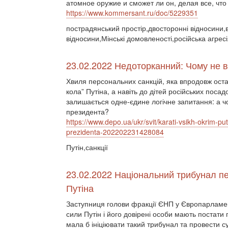
атомное оружие и сможет ли он, делая все, что
https://www.kommersant.ru/doc/5229351
пострадянський простір,двосторонні відносини,ві
відносини,Мінські домовленості,російська агре
23.02.2022 Недоторканний: Чому не в
Хвиля персональних санкцій, яка впродовж останн
кола” Путіна, а навіть до дітей російських поса
залишається одне-єдине логічне запитання: а чо
президента?
https://www.depo.ua/ukr/svit/karati-vsikh-okrim-pu
prezidenta-202202231428084
Путін,санкції
23.02.2022 Національний трибунал пе
Путіна
Заступниця голови фракції ЄНП у Європарламен
сили Путін і його довірені особи мають постат
мала б ініціювати такий трибунал та провести 