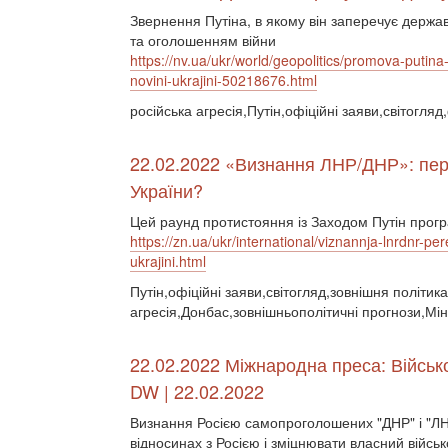
Звернення Путіна, в якому він заперечує держа
та оголошенням війни
https://nv.ua/ukr/world/geopolitics/promova-putina-
novini-ukrajini-50218676.html
російська агресія,Путін,офіційні заяви,світогля
22.02.2022 «Визнання ЛНР/ДНР»: пере
України?
Цей раунд протистояння із Заходом Путін прогр
https://zn.ua/ukr/international/viznannja-lnrdnr-p
ukrajini.html
Путін,офіційні заяви,світогляд,зовнішня політика
агресія,Донбас,зовнішньополітичні прогнози,Мін
22.02.2022 Міжнародна преса: Військ
DW | 22.02.2022
Визнання Росією самопроголошених "ДНР" і "ЛН
відносинах з Росією і зміцнювати власний війс