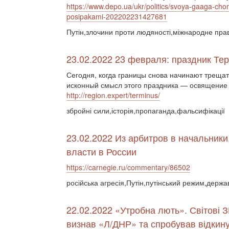
https://www.depo.ua/ukr/politics/svoya-gaaga-chom
posipakami-202202231427681
Путін,злочини проти людяності,міжнародне пра
23.02.2022 23 февраля: праздник Те
Сегодня, когда границы снова начинают трещать
исконный смысл этого праздника — освящение 
http://region.expert/terminus/
збройні сили,історія,пропаганда,фальсифікації
23.02.2022 Из арбитров в начальники
власти в России
https://carnegie.ru/commentary/86502
російська агресія,Путін,путінський режим,держа
22.02.2022 «Утробна лють». Світові З
визнав «Л/ДНР» та спробував відкину