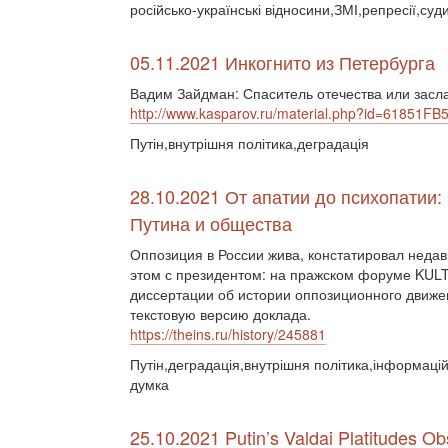
російсько-українські відносини,ЗМІ,репресії,суд
05.11.2021 Инкогнито из Петербурга
Вадим Зайдман: Спаситель отечества или зас
http://www.kasparov.ru/material.php?id=61851
Путін,внутрішня політика,деградація
28.10.2021 От апатии до психопатии
Путина и общества
Оппозиция в России жива, констатировал неда
этом с президентом: на пражском форуме KUL
диссертации об истории оппозиционного движен
текстовую версию доклада.
https://theins.ru/history/245881
Путін,деградація,внутрішня політика,інформацій
думка
25.10.2021 Putin’s Valdai Platitudes 