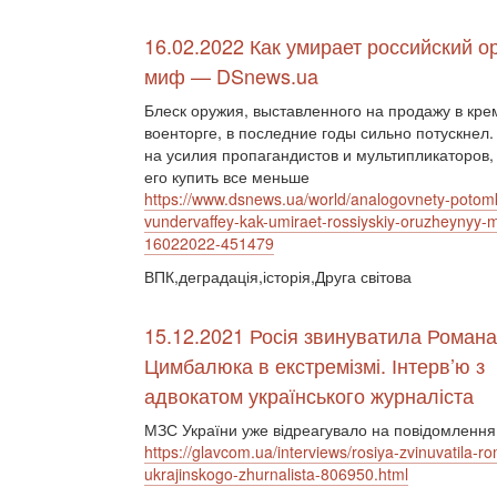
16.02.2022 Как умирает российский 
миф — DSnews.ua
Блеск оружия, выставленного на продажу в кр
военторге, в последние годы сильно потускнел
на усилия пропагандистов и мультипликаторов
его купить все меньше
https://www.dsnews.ua/world/analogovnety-potomk
vundervaffey-kak-umiraet-rossiyskiy-oruzheynyy-m
16022022-451479
ВПК,деградація,історія,Друга світова
15.12.2021 Росія звинуватила Романа
Цимбалюка в екстремізмі. Інтерв’ю з
адвокатом українського журналіста
МЗС України уже відреагувало на повідомлення
https://glavcom.ua/interviews/rosiya-zvinuvatila
ukrajinskogo-zhurnalista-806950.html