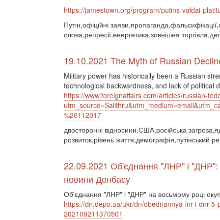
https://jamestown.org/program/putins-valdai-plati
Путін,офіційні заяви,пропаганда,фальсифікації,
слова,репресії,енергетика,зовнішня торгівля,де
19.10.2021 The Myth of Russian Declin
Military power has historically been a Russian str
technological backwardness, and lack of political
https://www.foreignaffairs.com/articles/russian-f
utm_source=Sailthru&utm_medium=email&ut
%20112017
двосторонні відносини,США,російська загроза,я
розвиток,рівень життя,демографія,путінський ре
22.09.2021 Об'єднання "ЛНР" і "ДНР":
новини Донбасу
Об'єднання "ЛНР" і "ДНР" на восьмому році окуп
https://dn.depo.ua/ukr/dn/obednannya-lnr-i-dnr-5-
202109211370501