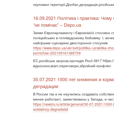
окуповані території,Донбас,деградація,російська
16.09.2021 Політика і практика: Чому
“не помічає” – Depo.ua
Заяви Європарламенту і Єврокомісії стосовно сто
поліцейських в голлівудському бойовику. І, во
найгіршим сценарієм двосторонніх стосунків
https://www.depo.ua/ukr/svit/politika-i-praktika-
pomichae-202109161368709
ЄС,російська загроза,протидія Росії 0917 https:
відносини,візит,переговори,збройний конфлікт
30.07.2021 1000 лет княжения и кор
деградации
В России так и не научились создавать собстве
менее работают, заимствованы у Запада, и част
https://newizv.ru/article/general/30-07-2021/1000
sotsialnoy-degradatsii