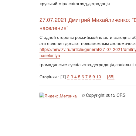
«руський мір»,світогляд,деградація
27.07.2021 Дмитрий Михайличенко: "
населения"
С одной стороны российской власти выгодны об
эти явления делают невозможным экономический
https://newizv.ru/article/general/27-07-2021/dmitr
naseleniya
громадянське суспільство,деградація,соціальні 
Сторінки :
[1]
2
3
4
5
6
7
8
9
10
...
[55]
© Copyright 2015 CRS