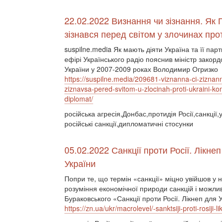
22.02.2022 Визнання чи зізнання. Як 
зізнався перед світом у злочинах про
suspilne.media Як мають діяти Україна та її пар
ефірі Українського радіо пояснив міністр закор
України у 2007-2009 роках Володимир Огризко
https://suspilne.media/209681-viznanna-ci-ziznann
ziznavsa-pered-svitom-u-zlocinah-proti-ukraini-k
diplomat/
російська агресія,Донбас,протидія Росії,санкції,
російські санкції,дипломатичні стосунки
05.02.2022 Санкції проти Росії. Лікне
України
Попри те, що термін «санкції» міцно увійшов у 
розуміння економічної природи санкцій і можлив
Бураковського «Санкції проти Росії. Лікнеп для 
https://zn.ua/ukr/macrolevel/-sanktsiji-proti-rosiji-l