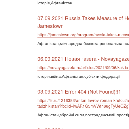
історія,Афганістан
07.09.2021 Russia Takes Measure of Ho
Jamestown
https://jamestown.org/program/russia-takes-meas
Афганістан,міжнародна безпека,регіональна по
06.09.2021 Новая газета - Novayagaze
https://novayagazeta.ru/articles/2021/09/06/kak-i
історія,війна,Афганістан,суб’єкти федерації
03.09.2021 Error 404 (Not Found)!!1
https://iz.ru/1216383/anton-lavrov-roman-kretcul/
tadzhikistan?fbclid=IwAR1G5mVWfn66gFyUeQ
Афганістан,збройні сили,пострадянський прості