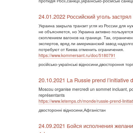
протидія Росії,санкції,українсько-російські санкці
24.01.2022 Российский уголь застрял
Украина закрыла транзит угля из России для ну
не объясняется, но Украина активно пользуетс
скоплением вагонов на границе. Так, ограниче
экспертов, вряд ли американский завод надолго
потребуют от Киева отменить ограничения.
https://www.kommersant.ru/doc/5180791
російсько-українські відносини,двостороння торг
20.10.2021 La Russie prend l’initiative 
Moscou organise mercredi un sommet incluant, pour
représentants
https://www.letemps.ch/monde/russie-prend-linitia
двосторонні відносини,Афганістан
24.09.2021 Бойся исполнения желани