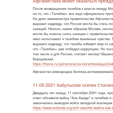
Афганистана может оказаться прежд
После возвращения талибов к власти между Мо
на то, что «Талибан» все еще официально приз
На днях замминистра правительства Афганист
выразил надежду, что Россия могла бы стать 
санкций. Неясно, каким образом Москва, неспо
могла бы помочь снять санкции с правительств
явно испытывает к талибам взаимные чувства.
выразил надежду, что талибы избавят мир от н
что «Талибан» уже победил коррупцию. Но пос
том числе и для России, считает эксперт Ваши
Борщевская.
https://theins.ru/opinions/anna-borschevskaya/24
Афганістан,міжнародна безпека,антиамериканіз
11.09.2021 Кабульские осечки Стали
Двадцать лет назад, 11 сентября 2001 года, п
ответ объявили войну "Аль-Каиде" и талибам и 
закончилась выводом войск западной коалиции и
https://www.svoboda.org/a/tri-osechki-stalina-kak