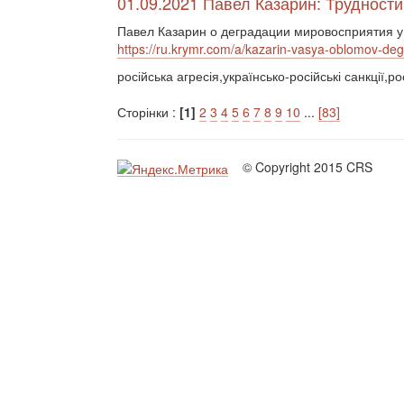
01.09.2021 Павел Казарин: Трудност
Павел Казарин о деградации мировосприятия у
https://ru.krymr.com/a/kazarin-vasya-oblomov-de
російська агресія,українсько-російські санкції,ро
Сторінки :
[1]
2
3
4
5
6
7
8
9
10
...
[83]
© Copyright 2015 CRS