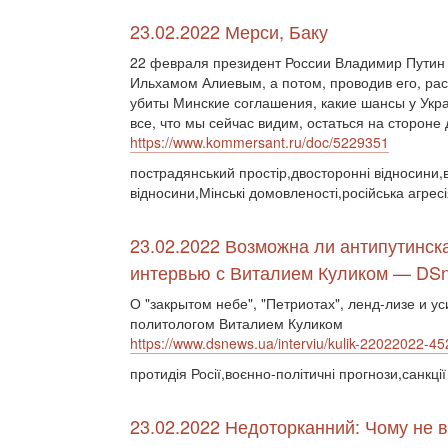
23.02.2022 Мерси, Баку
22 февраля президент России Владимир Путин 
Ильхамом Алиевым, а потом, проводив его, рас
убиты Минские соглашения, какие шансы у Укра
все, что мы сейчас видим, остаться на стороне 
https://www.kommersant.ru/doc/5229351
пострадянський простір,двосторонні відносини,ві
відносини,Мінські домовленості,російська агре
23.02.2022 Возможна ли антипутинск
интервью с Виталием Куликом — DS
О "закрытом небе", "Петриотах", ленд-лизе и 
политологом Виталием Куликом
https://www.dsnews.ua/interviu/kulik-22022022-4
протидія Росії,воєнно-політичні прогнози,санкції
23.02.2022 Недоторканний: Чому не в