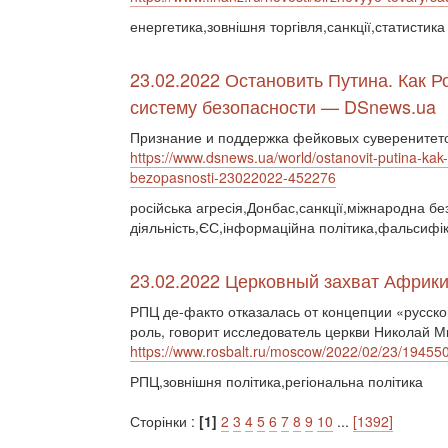
енергетика,зовнішня торгівля,санкції,статистика
23.02.2022 Остановить Путина. Как 
систему безопасности — DSnews.ua
Признание и поддержка фейковых суверенитето
https://www.dsnews.ua/world/ostanovit-putina-ka
bezopasnosti-23022022-452276
російська агресія,Донбас,санкції,міжнародна бе
діяльність,ЄС,інформаційна політика,фальсифік
23.02.2022 Церковный захват Африки 
РПЦ де-факто отказалась от концепции «русско
роль, говорит исследователь церкви Николай М
https://www.rosbalt.ru/moscow/2022/02/23/19455
РПЦ,зовнішня політика,регіональна політика
Сторінки :
[1]
2
3
4
5
6
7
8
9
10
...
[1392]