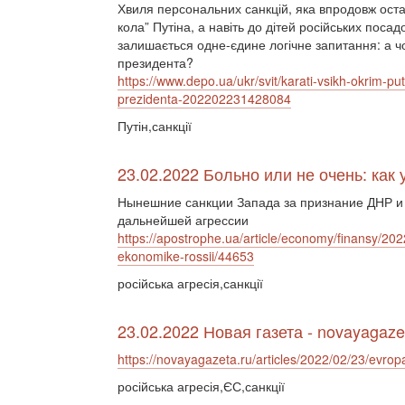
Хвиля персональних санкцій, яка впродовж останн
кола” Путіна, а навіть до дітей російських поса
залишається одне-єдине логічне запитання: а чо
президента?
https://www.depo.ua/ukr/svit/karati-vsikh-okrim-pu
prezidenta-202202231428084
Путін,санкції
23.02.2022 Больно или не очень: как
Нынешние санкции Запада за признание ДНР и
дальнейшей агрессии
https://apostrophe.ua/article/economy/finansy/202
ekonomike-rossii/44653
російська агресія,санкції
23.02.2022 Новая газета - novayagaze
https://novayagazeta.ru/articles/2022/02/23/evrop
російська агресія,ЄС,санкції