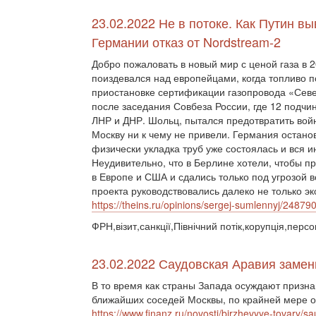
23.02.2022 Не в потоке. Как Путин в
Германии отказ от Nordstream-2
Добро пожаловать в новый мир с ценой газа в 
поиздевался над европейцами, когда топливо п
приостановке сертификации газопровода «Сев
после заседания Совбеза России, где 12 подч
ЛНР и ДНР. Шольц, пытался предотвратить войн
Москву ни к чему не привели. Германия остано
физически укладка труб уже состоялась и вся 
Неудивительно, что в Берлине хотели, чтобы п
в Европе и США и сдались только под угрозой
проекта руководствовались далеко не только 
https://theins.ru/opinions/sergej-sumlennyj/24879
ФРН,візит,санкції,Північний потік,корупція,персо
23.02.2022 Саудовская Аравия замен
В то время как страны Запада осуждают призна
ближайших соседей Москвы, по крайней мере од
https://www.finanz.ru/novosti/birzhevyye-tovary/