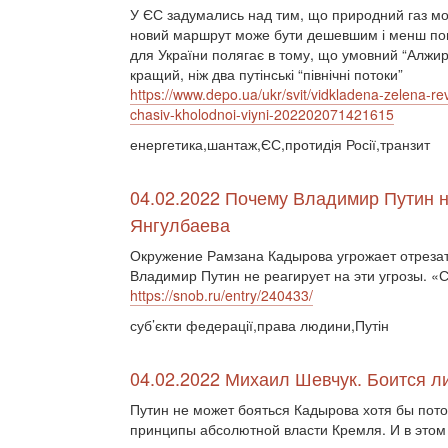
У ЄС задумались над тим, що природний газ можн
новий маршрут може бути дешевшим і менш пов'
для України полягає в тому, що умовний “Алжир
кращий, ніж два путінські “північні потоки”
https://www.depo.ua/ukr/svit/vidkladena-zelena-rev
chasiv-kholodnoi-viyni-202202071421615
енергетика,шантаж,ЄС,протидія Росії,транзит
04.02.2022 Почему Владимир Путин н
Янгулбаева
Окружение Рамзана Кадырова угрожает отрезат
Владимир Путин не реагирует на эти угрозы. «
https://snob.ru/entry/240433/
суб’єкти федерації,права людини,Путін
04.02.2022 Михаил Шевчук. Боится 
Путин не может бояться Кадырова хотя бы пото
принципы абсолютной власти Кремля. И в этом 