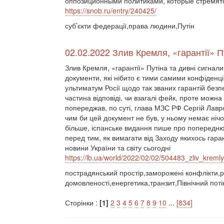
оппозиционными политиками, которые стремятс
https://snob.ru/entry/240425/
суб’єкти федерації,права людини,Путін
02.02.2022 Злив Кремля, «гарантії» П
Злив Кремля, «гарантії» Путіна та дивні сигнали
документи, які нібито є тими самими конфіден
ультиматум Росії щодо так званих гарантій безпе
частина відповіді, чи взагалі фейк, проте можна 
попереджав, по суті, глава МЗС РФ Сергій Лав
чим би цей документ не був, у ньому немає нічо
більше, іспанське видання пише про попередню 
перед тим, як вимагати від Заходу якихось гарант
новини України та світу сьогодні
https://lb.ua/world/2022/02/02/504483_zliv_kremly
пострадянський простір,заморожені конфлікти,ро
домовленості,енергетика,транзит,Північний поті
Сторінки :
[1]
2
3
4
5
6
7
8
9
10
...
[834]