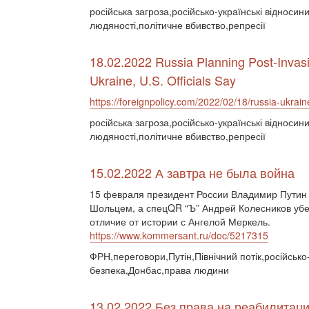
російська загроза,російсько-українські відноси
людяності,політичне вбивство,репресії
18.02.2022 Russia Planning Post-Invas
Ukraine, U.S. Officials Say
https://foreignpolicy.com/2022/02/18/russia-ukrain
російська загроза,російсько-українські відноси
людяності,політичне вбивство,репресії
15.02.2022 А завтра не была война
15 февраля президент России Владимир Путин
Шольцем, а спецQR “Ъ” Андрей Колесников убед
отличие от истории с Ангелой Меркель.
https://www.kommersant.ru/doc/5217315
ФРН,переговори,Путін,Північний потік,російсько
безпека,Донбас,права людини
13.02.2022 Без права на реабилитац