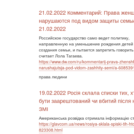
21.02.2022 Комментарий: Права жен
нарушаются под видом защиты семьи
21.02.2022
Российское государство само ведет политику,
направленную на уменьшение рождения детей и
создания семьи, и пытается запретить говорить
считает Лола Тагаева.
https://www.dw.com/ru/kommentarij-prava-zhenshh
narushajutsja-pod-vidom-zashhity-semi/a-608539
права людини
19.02.2022 Росія склала списки тих, х
бути заарештований чи вбитий після 
ЗМІ
Американська розвідка отримала інформацію сто
https://glavcom.ua/news/rosiya-sklala-spiski-tih-h
823308.html