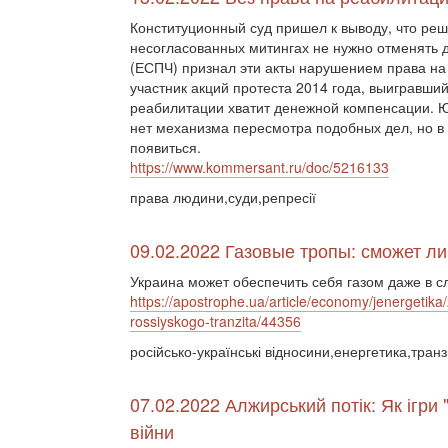
Конституционный суд пришел к выводу, что ре
несогласованных митингах не нужно отменять д
(ЕСПЧ) признал эти акты нарушением права на
участник акций протеста 2014 года, выигравши
реабилитации хватит денежной компенсации. Ю
нет механизма пересмотра подобных дел, но 
появиться.
https://www.kommersant.ru/doc/5216133
права людини,суди,репресії
09.02.2022 Газовые тропы: сможет ли
Украина может обеспечить себя газом даже в с
https://apostrophe.ua/article/economy/jenergetika
rossiyskogo-tranzita/44356
російсько-українські відносини,енергетика,транз
07.02.2022 Алжирський потік: Як ігри
війни