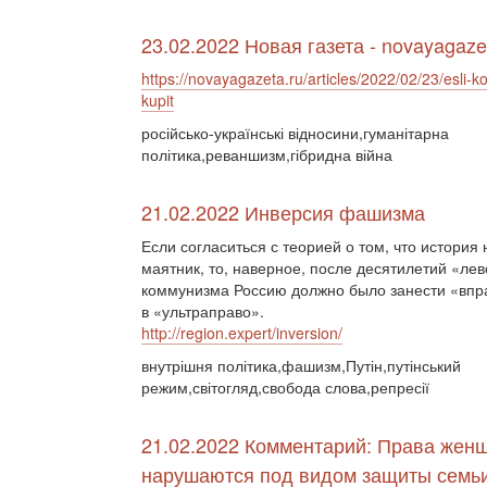
23.02.2022 Новая газета - novayagaze
https://novayagazeta.ru/articles/2022/02/23/esli-ko
kupit
російсько-українські відносини,гуманітарна
політика,реваншизм,гібридна війна
21.02.2022 Инверсия фашизма
Если согласиться с теорией о том, что история
маятник, то, наверное, после десятилетий «лев
коммунизма Россию должно было занести «впр
в «ультраправо».
http://region.expert/inversion/
внутрішня політика,фашизм,Путін,путінський
режим,світогляд,свобода слова,репресії
21.02.2022 Комментарий: Права жен
нарушаются под видом защиты семьи 