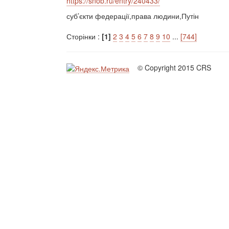
https://snob.ru/entry/240433/
суб’єкти федерації,права людини,Путін
Сторінки :
[1]
2
3
4
5
6
7
8
9
10
...
[744]
© Copyright 2015 CRS