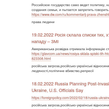
Российское государство само ведет политику, 
создания семьи, и пытается запретить говорить
https://www.dw.com/ru/kommentarij-prava-zhenshh
права людини
19.02.2022 Росія склала списки тих, 
нападу – ЗМІ
Американська розвідка отримала інформацію сто
https://glavcom.ua/news/rosiya-sklala-spiski-tih-h
823308.html
російська загроза,російсько-українські відноси
людяності,політичне вбивство,репресії
18.02.2022 Russia Planning Post-Invas
Ukraine, U.S. Officials Say
https://foreignpolicy.com/2022/02/18/russia-ukrain
російська загроза,російсько-українські відноси