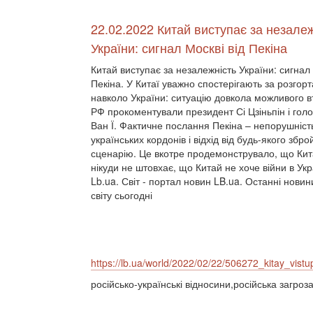
22.02.2022 Китай виступає за незалеж
України: сигнал Москві від Пекіна
Китай виступає за незалежність України: сигнал 
Пекіна. У Китаї уважно спостерігають за розгор
навколо України: ситуацію довкола можливого 
РФ прокоментували президент Сі Цзіньпін і го
Ван Ї. Фактичне послання Пекіна – непорушніст
українських кордонів і відхід від будь-якого збро
сценарію. Це вкотре продемонструвало, що Кит
нікуди не штовхає, що Китай не хоче війни в Укра
Lb.ua. Світ - портал новин LB.ua. Останні новин
світу сьогодні
https://lb.ua/world/2022/02/22/506272_kitay_vistu
російсько-українські відносини,російська загроз