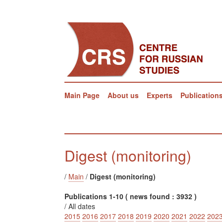
Main Page
About us
Experts
Publication
Digest (monitoring)
/
Main
/
Digest (monitoring)
Publications 1-10 ( news found : 3932 )
/ All dates
2015
2016
2017
2018
2019
2020
2021
2022
202