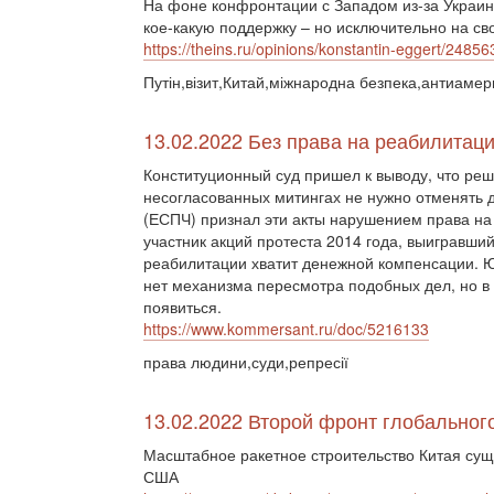
На фоне конфронтации с Западом из-за Украин
кое-какую поддержку – но исключительно на сво
https://theins.ru/opinions/konstantin-eggert/24856
Путін,візит,Китай,міжнародна безпека,антиамер
13.02.2022 Без права на реабилитац
Конституционный суд пришел к выводу, что ре
несогласованных митингах не нужно отменять д
(ЕСПЧ) признал эти акты нарушением права на
участник акций протеста 2014 года, выигравши
реабилитации хватит денежной компенсации. Ю
нет механизма пересмотра подобных дел, но 
появиться.
https://www.kommersant.ru/doc/5216133
права людини,суди,репресії
13.02.2022 Второй фронт глобального
Масштабное ракетное строительство Китая сущ
США