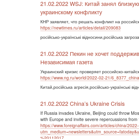
21.02.2022 WSJ: Китай занял близку
украинскому конфликту
КНР заявляет, что решать конфликт на россий
https://newtimes.ru/articles/detail/209083
російсько-українські відносини,російська загроза
21.02.2022 Пекин не хочет поддержив
Независимая газета
Украинский кризис проверяет российско-китайс
https://www.ng.ru/world/2022-02-21/6_8377_china
Китай,російська агресія,російсько-українські ві
21.02.2022 China’s Ukraine Crisis
If Russia invades Ukraine, Beijing could throw Mo
with Europe and invite severe repercussions from 
https://www.foreignaffairs.com/articles/china/2022
utm_medium=newsletters&utm_source=fatoday
%20112017