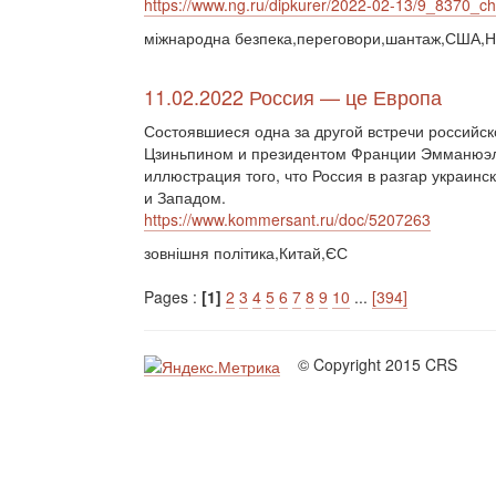
https://www.ng.ru/dipkurer/2022-02-13/9_8370_ch
міжнародна безпека,переговори,шантаж,США,Н
11.02.2022 Россия — це Европа
Состоявшиеся одна за другой встречи российс
Цзиньпином и президентом Франции Эмманюэл
иллюстрация того, что Россия в разгар украинс
и Западом.
https://www.kommersant.ru/doc/5207263
зовнішня політика,Китай,ЄС
Pages :
[1]
2
3
4
5
6
7
8
9
10
...
[394]
© Copyright 2015 CRS