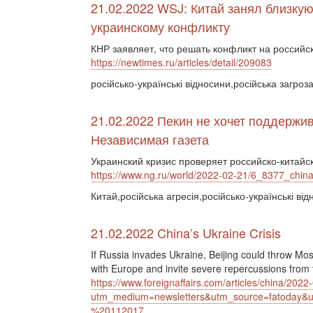
21.02.2022 WSJ: Китай занял близку
украинскому конфликту
КНР заявляет, что решать конфликт на россий
https://newtimes.ru/articles/detail/209083
російсько-українські відносини,російська загроза
21.02.2022 Пекин не хочет поддержив
Независимая газета
Украинский кризис проверяет российско-китайс
https://www.ng.ru/world/2022-02-21/6_8377_china
Китай,російська агресія,російсько-українські ві
21.02.2022 China’s Ukraine Crisis
If Russia invades Ukraine, Beijing could throw Mo
with Europe and invite severe repercussions from 
https://www.foreignaffairs.com/articles/china/2022
utm_medium=newsletters&utm_source=fatoday
%20112017