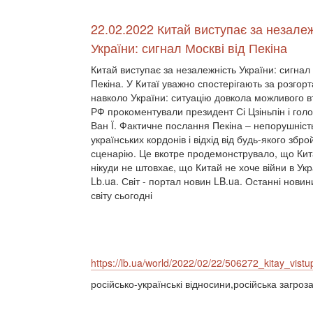
22.02.2022 Китай виступає за незалеж
України: сигнал Москві від Пекіна
Китай виступає за незалежність України: сигнал 
Пекіна. У Китаї уважно спостерігають за розгор
навколо України: ситуацію довкола можливого 
РФ прокоментували президент Сі Цзіньпін і го
Ван Ї. Фактичне послання Пекіна – непорушніст
українських кордонів і відхід від будь-якого збро
сценарію. Це вкотре продемонструвало, що Кит
нікуди не штовхає, що Китай не хоче війни в Укра
Lb.ua. Світ - портал новин LB.ua. Останні новин
світу сьогодні
https://lb.ua/world/2022/02/22/506272_kitay_vistu
російсько-українські відносини,російська загроз