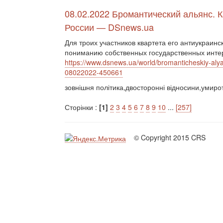
08.02.2022 Бромантический альянс. 
России — DSnews.ua
Для троих участников квартета его антиукраинс
пониманию собственных государственных инт
https://www.dsnews.ua/world/bromanticheskiy-alya
08022022-450661
зовнішня політика,двосторонні відносини,умир
Сторінки :
[1]
2
3
4
5
6
7
8
9
10
...
[257]
© Copyright 2015 CRS