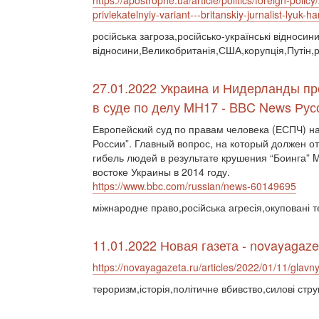
https://apostrophe.ua/article/politics/foreign-pol
privlekatelnyiy-variant---britanskiy-jurnalist-lyuk-
російська загроза,російсько-українські відносин
відносини,Великобританія,США,корупція,Путін,
27.01.2022 Украина и Нидерланды пр
в суде по делу MH17 - BBC News Рус
Европейский суд по правам человека (ЕСПЧ) н
России”. Главный вопрос, на который должен от
гибель людей в результате крушения “Боинга” 
востоке Украины в 2014 году.
https://www.bbc.com/russian/news-60149695
міжнародне право,російська агресія,окуповані 
11.01.2022 Новая газета - novayagaze
https://novayagazeta.ru/articles/2022/01/11/glavny
тероризм,історія,політичне вбивство,силові стру