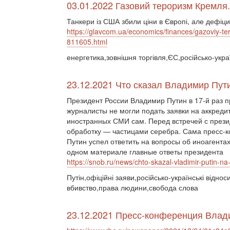
03.01.2022 Газовий тероризм Кремля
Танкери із США збили ціни в Європі, але дефіци
https://glavcom.ua/economics/finances/gazoviy-ter
811605.html
енергетика,зовнішня торгівля,ЄС,російсько-укр
23.12.2021 Что сказал Владимир Пут
Президент России Владимир Путин в 17-й раз 
журналисты не могли подать заявки на аккреди
иностранных СМИ сам. Перед встречей с през
обработку — частицами серебра. Сама пресс-к
Путин успел ответить на вопросы об иноагента
одном материале главные ответы президента
https://snob.ru/news/chto-skazal-vladimir-putin-na
Путін,офіційні заяви,російсько-українські відно
вбивство,права людини,свобода слова
23.12.2021 Пресс-конференция Влад