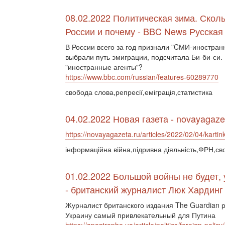
08.02.2022 Политическая зима. Сколь
России и почему - BBC News Русская
В России всего за год признали "CМИ-иностран
выбрали путь эмиграции, подсчитала Би-би-си.
"иностранные агенты"?
https://www.bbc.com/russian/features-60289770
свобода слова,репресії,еміграція,статистика
04.02.2022 Новая газета - novayagaze
https://novayagazeta.ru/articles/2022/02/04/kartin
інформаційна війна,підривна діяльність,ФРН,св
01.02.2022 Большой войны не будет, 
- британский журналист Люк Хардинг
Журналист британского издания The Guardian р
Украину самый привлекательный для Путина