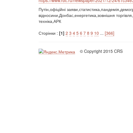
https://www.rbc.ru/newspaper/2021/12/24/61c3
Путін,офіційні заяви,статистика,пандемія,демогр
відносини,Донбас,енергетика,зовнішня торгівля,
техніка,АРК
Сторінки :
[1]
2
3
4
5
6
7
8
9
10
...
[366]
© Copyright 2015 CRS