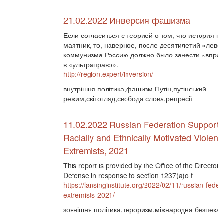
21.02.2022 Инверсия фашизма
Если согласиться с теорией о том, что история
маятник, то, наверное, после десятилетий «лев
коммунизма Россию должно было занести «впр
в «ультраправо».
http://region.expert/inversion/
внутрішня політика,фашизм,Путін,путінський
режим,світогляд,свобода слова,репресії
11.02.2022 Russian Federation Support
Racially and Ethnically Motivated Violen
Extremists, 2021
This report is provided by the Office of the Directo
Defense in response to section 1237(a)o f
https://lansinginstitute.org/2022/02/11/russian-fed
extremists-2021/
зовнішня політика,тероризм,міжнародна безпек