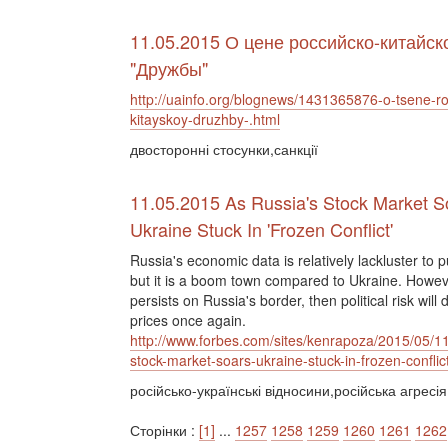
11.05.2015 О цене российско-китайск
"Дружбы"
http://uainfo.org/blognews/1431365876-o-tsene-ro
kitayskoy-druzhby-.html
двосторонні стосунки,санкції
11.05.2015 As Russia's Stock Market S
Ukraine Stuck In 'Frozen Conflict'
Russia's economic data is relatively lackluster to put
but it is a boom town compared to Ukraine. Howeve
persists on Russia's border, then political risk will
prices once again.
http://www.forbes.com/sites/kenrapoza/2015/05/11
stock-market-soars-ukraine-stuck-in-frozen-conflict
російсько-українські відносини,російська агресі
Сторінки :
[1]
...
1257
1258
1259
1260
1261
1262