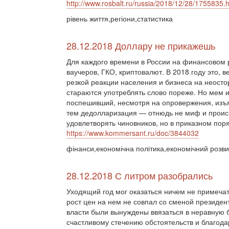
http://www.rosbalt.ru/russia/2018/12/28/1755835.
рівень життя,регіони,статистика
28.12.2018 Доллару не прикажешь
Для каждого времени в России на финансовом 
ваучеров, ГКО, криптовалют. В 2018 году это, 
резкой реакции населения и бизнеса на неост
стараются употреблять слово пореже. Но мем и
поспешивший, несмотря на опровержения, изъя
тем дедолларизация — отнюдь не миф и происх
удовлетворять чиновников, но в приказном поря
https://www.kommersant.ru/doc/3844032
фінанси,економічна політика,економічний розви
28.12.2018 С литром разобрались
Уходящий год мог оказаться ничем не примеча
рост цен на нем не совпал со сменой президен
власти были вынуждены ввязаться в неравную б
счастливому стечению обстоятельств и благода