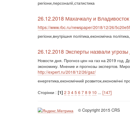
регіони,персоналії,статистика
26.12.2018 Махачкалу и Владивосто
https://www.rbc.ru/newspaper/2018/12/26/5c20
регіони,внутрішня політика,економічна політика
26.12.2018 Эксперты назвали угрозы 
Новости дня. Прогноз цен на газ на 2019 год. 
экономику. Мнение и прогнозы экспертов. Миро
http://expert.ru/2018/12/26/gaz/
енергетика,економічний розвиток,економічні пр
Сторінки :
[1]
2
3
4
5
6
7
8
9
10
...
[147]
© Copyright 2015 CRS