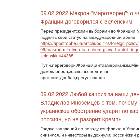
09.02.2022 Макрон-"Миротворец": о ч
Франции договорился с Зеленским
Перед президентскими выборами во Франции М
поднять свой статус на международной арене
https://apostrophe.ua/article/politics/foreign-polic
09/makron-mirotvorets-o-chem-glava-frantsii-dogo
zelenskim/44385
Путін,переговори,Франція,антиамериканізм,Мінс
домовленості,зовнішньополітичні
прогнози,Донбас,врегулювання
09.02.2022 Любой каприз за наши ден
Владислав Иноземцев о том, почему
украинское обострение ударит по ка
россиян, но не разорит Кремль
Градус заявлений по поводу конфликта в Украи
снизился, и инвесторы выдохнули: российский 