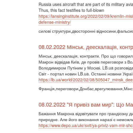
Russia uses aircraft that are part of its military a
Thus, this fact testifies to full-blown
https://lansinginstitute.org/2022/02/09/kremlin-
defense-ministry/
силові структури,двосторонні відносини,фальси
08.02.2022 Мінськ, деескалація, кон
Мінськ, деескалація, контракти. Про що говор
Макрон відвідав Київ, де провів переговори з 
Володимиром Путіним у Москві. LB.ua розповіда
Світ - портал новин LB.ua. Останні новини Україн
https://lb.ua/world/2022/02/08/505047_minsk_dees
Франція,переговори,Донбас,врегулювання,Мінськ
08.02.2022 "Я привіз вам мир": Що 
Бажання Макрона відзвітувати про грандіозну д
природне. Але його виконання наразі є неможли
https://www.depo.ua/ukr/svit/ya-priviz-vam-mi