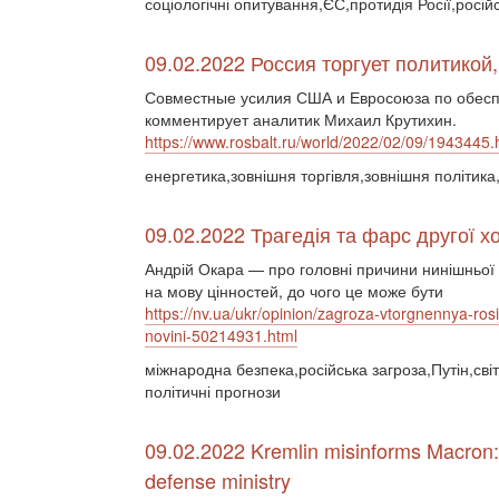
соціологічні опитування,ЄС,протидія Росії,росій
09.02.2022 Россия торгует политикой,
Совместные усилия США и Евросоюза по обесп
комментирует аналитик Михаил Крутихин.
https://www.rosbalt.ru/world/2022/02/09/1943445.
енергетика,зовнішня торгівля,зовнішня політика
09.02.2022 Трагедія та фарс другої х
Андрій Окара — про головні причини нинішньої к
на мову цінностей, до чого це може бути
https://nv.ua/ukr/opinion/zagroza-vtorgnennya-ro
novini-50214931.html
міжнародна безпека,російська загроза,Путін,сві
політичні прогнози
09.02.2022 Kremlin misinforms Macron
defense ministry