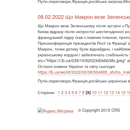
Путін,переговори,Франція,російська загроза,Мін
08.02.2022 Що Макрон везе Зеленськом
Що Макрон везе Зеленському після зустрічі з 
Києва відразу після непростої шестигодинної 
французький лідер їхав з певним планом, пропо
Пресконференція президентів Росії та Франції з
Макрон, точки дотику були віднайдені, і найбли
українському кордоні і забезпечать стабільність 
src="https://i.lb.ua/039/10/62023d0ebb38c.jpeg" a
Останні новини України та світу сьогодні
https://lb.ua/world/2022/02/08/504985_shcho_ma
Путін,переговори,Франція,російсько-українські
Сторінки :
1
2
3
4
5
6
7
8
[9]
10
11
12
13
14
15
1
© Copyright 2015 CRS