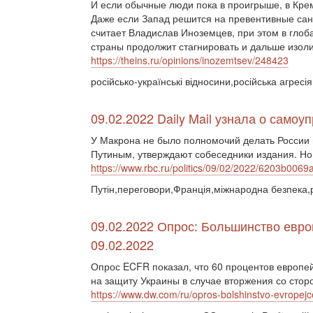
И если обычные люди пока в проигрыше, в Кре
Даже если Запад решится на превентивные санк
считает Владислав Иноземцев, при этом в глоб
страны продолжит стагнировать и дальше изоли
https://theins.ru/opinions/inozemtsev/248423
російсько-українські відносини,російська агресі
09.02.2022 Daily Mail узнала о само
У Макрона не было полномочий делать России 
Путиным, утверждают собеседники издания. Но
https://www.rbc.ru/politics/09/02/2022/6203b0
Путін,переговори,Франція,міжнародна безпека,р
09.02.2022 Опрос: Большинство евро
09.02.2022
Опрос ECFR показал, что 60 процентов европ
на защиту Украины в случае вторжения со стор
https://www.dw.com/ru/opros-bolshinstvo-evropej