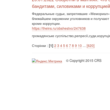
бандитами, силовиками и коррупцией
Федеральные судьи, запретившие «Мемориал» и
ближайшем окружении уголовников и получают о
кроме коррупции.
https://theins.ru/obshestvo/247638
громадянське суспільство,репресії,суди,корупці
Сторінки :
[1]
2
3
4
5
6
7
8
9
10
...
[620]
© Copyright 2015 CRS