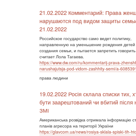
21.02.2022 Комментарий: Права жен
нарушаются под видом защиты семьи
21.02.2022
Российское государство само ведет политику,
направленную на уменьшение рождения детей и
создания семьи, и пытается запретить говорить
считает Лола Тагаева.
https://www.dw.com/ru/kommentarij-prava-zhenshh
narushajutsja-pod-vidom-zashhity-semi/a-608539
права людини
19.02.2022 Росія склала списки тих, х
бути заарештований чи вбитий після 
ЗМІ
Американська розвідка отримала інформацію с
планів агресора на території України
https://glavcom.ua/news/rosiya-sklala-spiski-tih-h