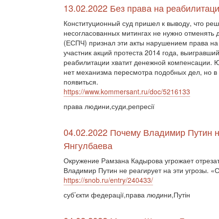
13.02.2022 Без права на реабилитац
Конституционный суд пришел к выводу, что ре
несогласованных митингах не нужно отменять д
(ЕСПЧ) признал эти акты нарушением права на
участник акций протеста 2014 года, выигравши
реабилитации хватит денежной компенсации. Ю
нет механизма пересмотра подобных дел, но 
появиться.
https://www.kommersant.ru/doc/5216133
права людини,суди,репресії
04.02.2022 Почему Владимир Путин н
Янгулбаева
Окружение Рамзана Кадырова угрожает отрезат
Владимир Путин не реагирует на эти угрозы. «
https://snob.ru/entry/240433/
суб’єкти федерації,права людини,Путін