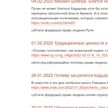
04.02.2022 Михаил Шевчук. Боится 
Путин не может бояться Кадырова хотя бы пото
принципы абсолютной власти Кремля. И в этом 
оппозиционными политиками, которые стремятс
https://snob.ru/entry/240425/
суб’єкти федерації,права людини,Путін
01.02.2022 Традиционные ценности от
«Основы госполитики» как моральный кодекс с
https://www.ng.ru/ng_religii/2022-02-01/9_10_523
світогляд,інформаційна політика,права людини,
26.01.2022 Почему засуетился Кадыр
В новостях в эти дни необычно много Рамзана
https://www.znak.com/2022-01-26/pochemu_zasue
суб’єкти федерації,права людини,силові структу
20.01.2022 Оборотни в мантиях. Что