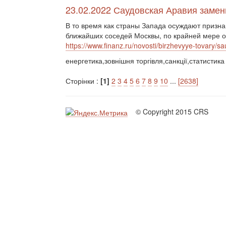
23.02.2022 Саудовская Аравия замен
В то время как страны Запада осуждают призна
ближайших соседей Москвы, по крайней мере од
https://www.finanz.ru/novosti/birzhevyye-tovary/
енергетика,зовнішня торгівля,санкції,статистика
Сторінки :
[1]
2
3
4
5
6
7
8
9
10
...
[2638]
© Copyright 2015 CRS