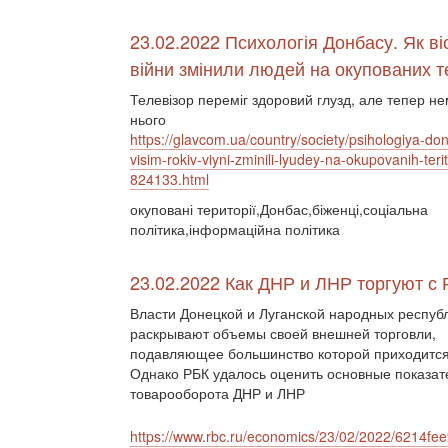
23.02.2022 Психологія Донбасу. Як віс
війни змінили людей на окупованих т
Телевізор переміг здоровий глузд, але тепер не
нього
https://glavcom.ua/country/society/psihologiya-do
visim-rokiv-viyni-zminili-lyudey-na-okupovanih-terito
824133.html
окуповані території,Донбас,біженці,соціальна
політика,інформаційна політика
23.02.2022 Как ДНР и ЛНР торгуют с 
Власти Донецкой и Луганской народных респуб
раскрывают объемы своей внешней торговли,
подавляющее большинство которой приходится
Однако РБК удалось оценить основные показат
товарооборота ДНР и ЛНР
https://www.rbc.ru/economics/23/02/2022/6214f