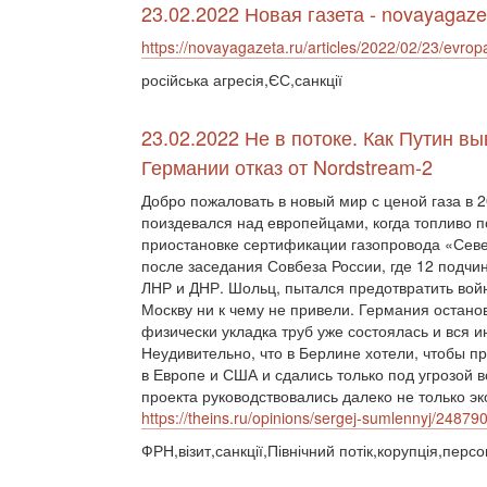
23.02.2022 Новая газета - novayagaze
https://novayagazeta.ru/articles/2022/02/23/evrop
російська агресія,ЄС,санкції
23.02.2022 Не в потоке. Как Путин в
Германии отказ от Nordstream-2
Добро пожаловать в новый мир с ценой газа в 
поиздевался над европейцами, когда топливо п
приостановке сертификации газопровода «Сев
после заседания Совбеза России, где 12 подч
ЛНР и ДНР. Шольц, пытался предотвратить войн
Москву ни к чему не привели. Германия остано
физически укладка труб уже состоялась и вся 
Неудивительно, что в Берлине хотели, чтобы п
в Европе и США и сдались только под угрозой
проекта руководствовались далеко не только 
https://theins.ru/opinions/sergej-sumlennyj/24879
ФРН,візит,санкції,Північний потік,корупція,персо