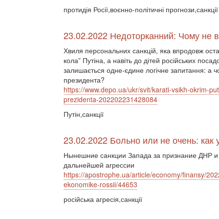
протидія Росії,воєнно-політичні прогнози,санкції
23.02.2022 Недоторканний: Чому не в
Хвиля персональних санкцій, яка впродовж останн
кола” Путіна, а навіть до дітей російських поса
залишається одне-єдине логічне запитання: а чо
президента?
https://www.depo.ua/ukr/svit/karati-vsikh-okrim-pu
prezidenta-202202231428084
Путін,санкції
23.02.2022 Больно или не очень: как
Нынешние санкции Запада за признание ДНР и
дальнейшей агрессии
https://apostrophe.ua/article/economy/finansy/202
ekonomike-rossii/44653
російська агресія,санкції