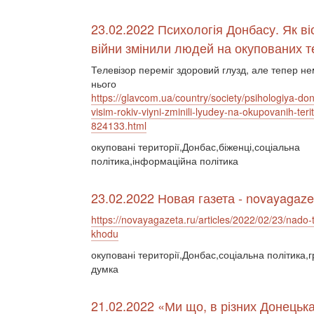
23.02.2022 Психологія Донбасу. Як віс
війни змінили людей на окупованих т
Телевізор переміг здоровий глузд, але тепер не
нього
https://glavcom.ua/country/society/psihologiya-do
visim-rokiv-viyni-zminili-lyudey-na-okupovanih-terito
824133.html
окуповані території,Донбас,біженці,соціальна
політика,інформаційна політика
23.02.2022 Новая газета - novayagaze
https://novayagazeta.ru/articles/2022/02/23/nado-t
khodu
окуповані території,Донбас,соціальна політика,
думка
21.02.2022 «Ми що, в різних Донець