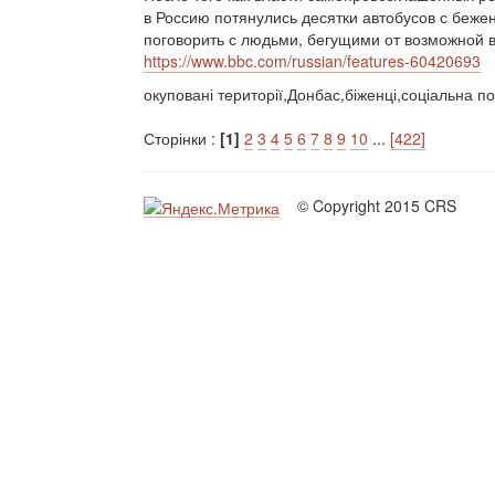
в Россию потянулись десятки автобусов с беж
поговорить с людьми, бегущими от возможной во
https://www.bbc.com/russian/features-60420693
окуповані території,Донбас,біженці,соціальна по
Сторінки :
[1]
2
3
4
5
6
7
8
9
10
...
[422]
© Copyright 2015 CRS