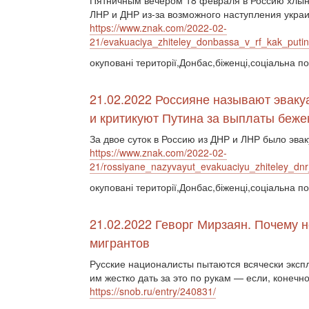
Пятничным вечером 18 февраля в Россию хлын
ЛНР и ДНР из-за возможного наступления укра
https://www.znak.com/2022-02-
21/evakuaciya_zhiteley_donbassa_v_rf_kak_putin
окуповані території,Донбас,біженці,соціальна по
21.02.2022 Россияне называют эвак
и критикуют Путина за выплаты беж
За двое суток в Россию из ДНР и ЛНР было эва
https://www.znak.com/2022-02-
21/rossiyane_nazyvayut_evakuaciyu_zhiteley_dnr
окуповані території,Донбас,біженці,соціальна по
21.02.2022 Геворг Мирзаян. Почему 
мигрантов
Русские националисты пытаются всячески эксп
им жестко дать за это по рукам — если, конечно
https://snob.ru/entry/240831/