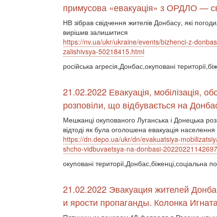
примусова «евакуація» з ОРДЛО — сві
НВ зібрав свідчення жителів Донбасу, які погоди
вирішив залишитися
https://nv.ua/ukr/ukraine/events/bizhenci-z-donba
zalishivsya-50218415.html
російська агресія,Донбас,окуповані території,бі
21.02.2022 Евакуація, мобілізація, об
розповіли, що відбувається на Донба
Мешканці окупованого Луганська і Донецька розпо
відтоді як була оголошена евакуація населення і
https://dn.depo.ua/ukr/dn/evakuatsiya-mobilizatsiy
shcho-vidbuvaetsya-na-donbasi-2022022114269
окуповані території,Донбас,біженці,соціальна по
21.02.2022 Эвакуация жителей Донбас
и ярости пропаганды. Колонка Игнат