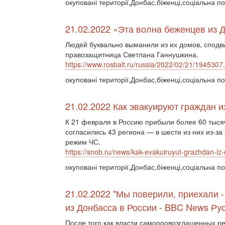
окуповані території,Донбас,біженці,соціальна п
21.02.2022 «Эта волна беженцев из
Людей буквально выманили из их домов, сподвиг
правозащитница Светлана Ганнушкина.
https://www.rosbalt.ru/russia/2022/02/21/1945307
окуповані території,Донбас,біженці,соціальна по
21.02.2022 Как эвакуируют граждан 
К 21 февраля в Россию прибыли более 60 тыся
согласились 43 региона — в шести из них из-з
режим ЧС.
https://snob.ru/news/kak-evakuiruyut-grazhdan-iz-d
окуповані території,Донбас,біженці,соціальна по
21.02.2022 "Мы поверили, приехали -
из Донбасса в России - BBC News Ру
После того как власти самопровозглашенных р