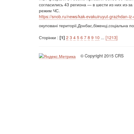
согласились 43 региона — в шести из них из-з
режим ЧС.
https://snob.ru/news/kak-evakuiruyut-grazhdan-iz-d
окуповані території,Донбас,біженці,соціальна по
Сторінки :
[1]
2
3
4
5
6
7
8
9
10
...
[1213]
© Copyright 2015 CRS