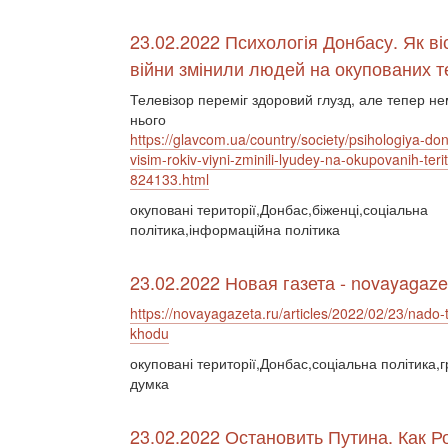
23.02.2022 Психологія Донбасу. Як віс
війни змінили людей на окупованих т
Телевізор переміг здоровий глузд, але тепер не
нього
https://glavcom.ua/country/society/psihologiya-do
visim-rokiv-viyni-zminili-lyudey-na-okupovanih-terito
824133.html
окуповані території,Донбас,біженці,соціальна
політика,інформаційна політика
23.02.2022 Новая газета - novayagaze
https://novayagazeta.ru/articles/2022/02/23/nado-t
khodu
окуповані території,Донбас,соціальна політика,
думка
23.02.2022 Остановить Путина. Как Р