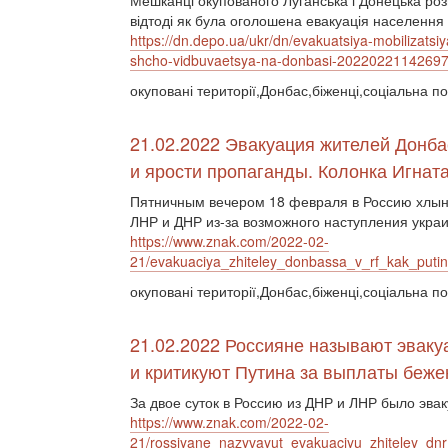
Мешканці окупованого Луганська і Донецька розпо
відтоді як була оголошена евакуація населення і
https://dn.depo.ua/ukr/dn/evakuatsiya-mobilizatsiy
shcho-vidbuvaetsya-na-donbasi-2022022114269
окуповані території,Донбас,біженці,соціальна по
21.02.2022 Эвакуация жителей Донбас
и ярости пропаганды. Колонка Игнат
Пятничным вечером 18 февраля в Россию хлын
ЛНР и ДНР из-за возможного наступления укра
https://www.znak.com/2022-02-
21/evakuaciya_zhiteley_donbassa_v_rf_kak_putin
окуповані території,Донбас,біженці,соціальна по
21.02.2022 Россияне называют эвак
и критикуют Путина за выплаты беж
За двое суток в Россию из ДНР и ЛНР было эва
https://www.znak.com/2022-02-
21/rossiyane_nazyvayut_evakuaciyu_zhiteley_dnr