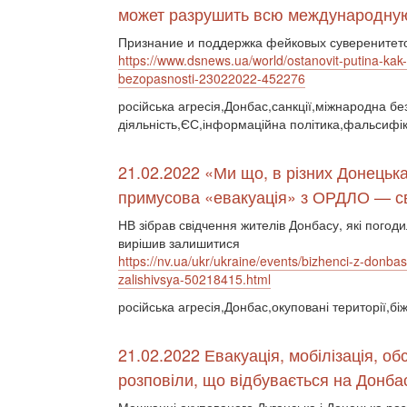
может разрушить всю международную
Признание и поддержка фейковых суверенитето
https://www.dsnews.ua/world/ostanovit-putina-ka
bezopasnosti-23022022-452276
російська агресія,Донбас,санкції,міжнародна бе
діяльність,ЄС,інформаційна політика,фальсифік
21.02.2022 «Ми що, в різних Донець
примусова «евакуація» з ОРДЛО — сві
НВ зібрав свідчення жителів Донбасу, які погоди
вирішив залишитися
https://nv.ua/ukr/ukraine/events/bizhenci-z-donba
zalishivsya-50218415.html
російська агресія,Донбас,окуповані території,бі
21.02.2022 Евакуація, мобілізація, об
розповіли, що відбувається на Донба