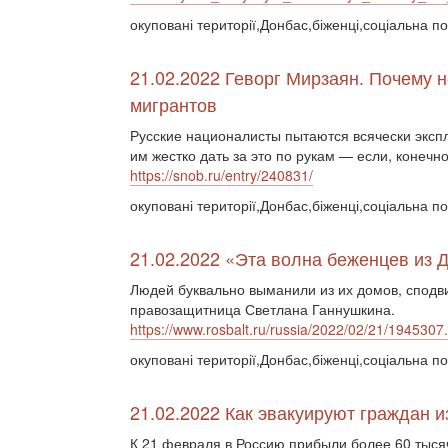
окуповані території,Донбас,біженці,соціальна по
21.02.2022 Геворг Мирзаян. Почему 
мигрантов
Русские националисты пытаются всячески эксп
им жестко дать за это по рукам — если, конечно
https://snob.ru/entry/240831/
окуповані території,Донбас,біженці,соціальна п
21.02.2022 «Эта волна беженцев из
Людей буквально выманили из их домов, сподвиг
правозащитница Светлана Ганнушкина.
https://www.rosbalt.ru/russia/2022/02/21/1945307
окуповані території,Донбас,біженці,соціальна по
21.02.2022 Как эвакуируют граждан 
К 21 февраля в Россию прибыли более 60 тыся