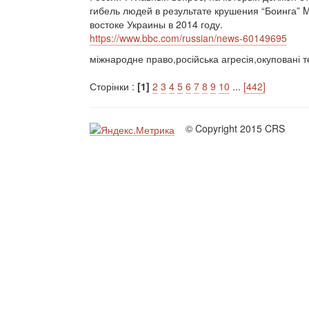
гибель людей в результате крушения “Боинга” 
востоке Украины в 2014 году.
https://www.bbc.com/russian/news-60149695
міжнародне право,російська агресія,окуповані 
Сторінки :
[1]
2
3
4
5
6
7
8
9
10
...
[442]
© Copyright 2015 CRS