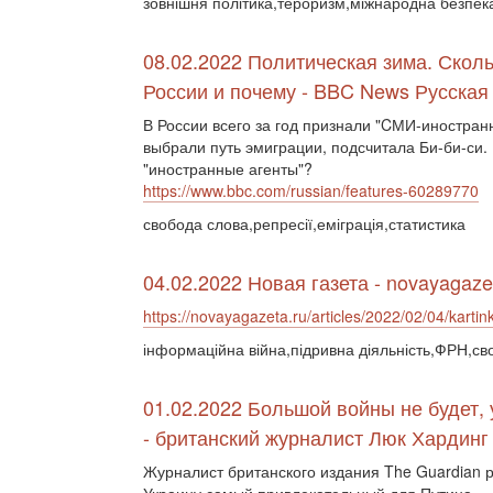
зовнішня політика,тероризм,міжнародна безпек
08.02.2022 Политическая зима. Сколь
России и почему - BBC News Русская
В России всего за год признали "CМИ-иностран
выбрали путь эмиграции, подсчитала Би-би-си.
"иностранные агенты"?
https://www.bbc.com/russian/features-60289770
свобода слова,репресії,еміграція,статистика
04.02.2022 Новая газета - novayagaze
https://novayagazeta.ru/articles/2022/02/04/kartin
інформаційна війна,підривна діяльність,ФРН,св
01.02.2022 Большой войны не будет, 
- британский журналист Люк Хардинг
Журналист британского издания The Guardian р