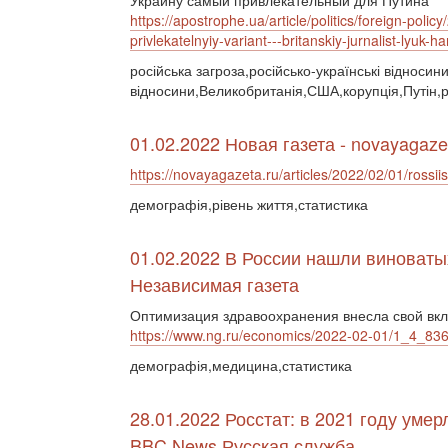
Украину самый привлекательный для Путина
https://apostrophe.ua/article/politics/foreign-pol
privlekatelnyiy-variant---britanskiy-jurnalist-lyuk-
російська загроза,російсько-українські відносин
відносини,Великобританія,США,корупція,Путін,
01.02.2022 Новая газета - novayagaze
https://novayagazeta.ru/articles/2022/02/01/rossii
демографія,рівень життя,статистика
01.02.2022 В России нашли виноваты
Независимая газета
Оптимизация здравоохранения внесла свой вкл
https://www.ng.ru/economics/2022-02-01/1_4_83
демографія,медицина,статистика
28.01.2022 Росстат: в 2021 году уме
BBC News Русская служба