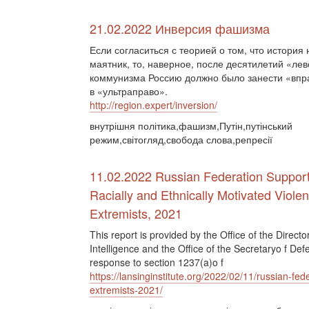
21.02.2022 Инверсия фашизма
Если согласиться с теорией о том, что история
маятник, то, наверное, после десятилетий «лев
коммунизма Россию должно было занести «впр
в «ультраправо».
http://region.expert/inversion/
внутрішня політика,фашизм,Путін,путінський
режим,світогляд,свобода слова,репресії
11.02.2022 Russian Federation Support
Racially and Ethnically Motivated Violen
Extremists, 2021
This report is provided by the Office of the Directo
Intelligence and the Office of the Secretaryo f Def
response to section 1237(a)o f
https://lansinginstitute.org/2022/02/11/russian-fed
extremists-2021/