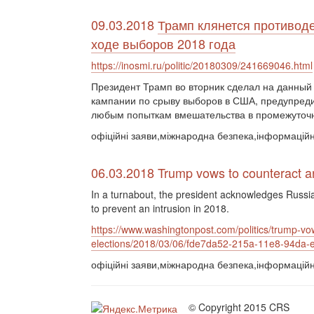
09.03.2018
Трамп клянется противод
ходе выборов 2018 года
https://inosmi.ru/politic/20180309/241669046.html
Президент Трамп во вторник сделал на данный
кампании по срыву выборов в США, предупреди
любым попыткам вмешательства в промежуточн
офіційні заяви,міжнародна безпека,інформацій
06.03.2018 Trump vows to counteract an
In a turnabout, the president acknowledges Russia
to prevent an intrusion in 2018.
https://www.washingtonpost.com/politics/trump-vo
elections/2018/03/06/fde7da52-215a-11e8-94da
офіційні заяви,міжнародна безпека,інформацій
© Copyright 2015 CRS