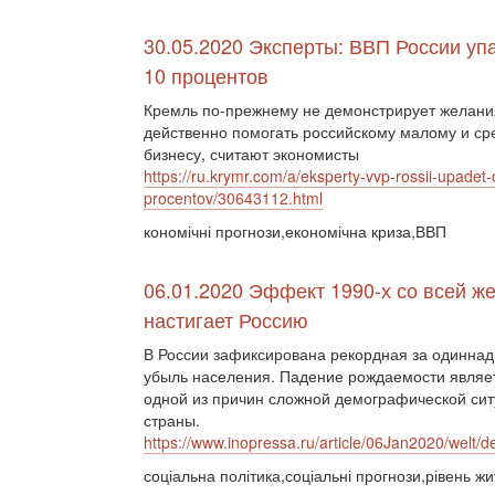
30.05.2020 Эксперты: ВВП России упа
10 процентов
Кремль по-прежнему не демонстрирует желани
действенно помогать российскому малому и с
бизнесу, считают экономисты
https://ru.krymr.com/a/eksperty-vvp-rossii-upadet-
procentov/30643112.html
кономічні прогнози,економічна криза,ВВП
06.01.2020 Эффект 1990-х со всей ж
настигает Россию
В России зафиксирована рекордная за одиннад
убыль населения. Падение рождаемости являе
одной из причин сложной демографической сит
страны.
https://www.inopressa.ru/article/06Jan2020/welt/d
соціальна політика,соціальні прогнози,рівень жи