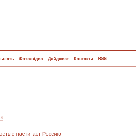
льність
Фото/відео
Дайджест
Контакти
RSS
24
костью настигает Россию