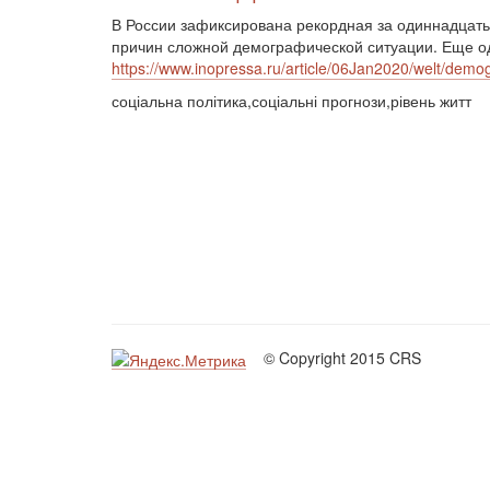
В России зафиксирована рекордная за одиннадцать
причин сложной демографической ситуации. Еще од
https://www.inopressa.ru/article/06Jan2020/welt/demog
соціальна політика,соціальні прогнози,рівень житт
© Copyright 2015 CRS