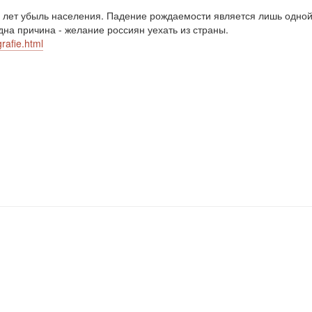
 лет убыль населения. Падение рождаемости является лишь одной
на причина - желание россиян уехать из страны.
rafie.html