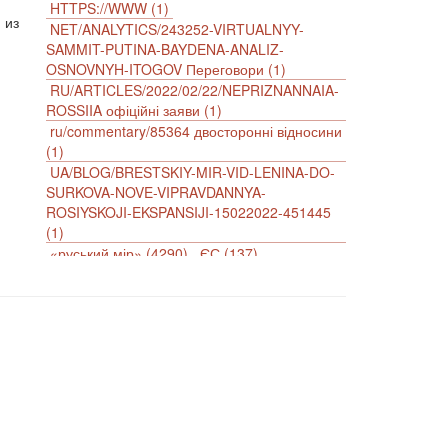
HTTPS://WWW (1)
 из
NET/ANALYTICS/243252-VIRTUALNYY-
SAMMIT-PUTINA-BAYDENA-ANALIZ-
OSNOVNYH-ITOGOV Переговори (1)
RU/ARTICLES/2022/02/22/NEPRIZNANNAIA-
ROSSIIA офіційні заяви (1)
ru/commentary/85364 двосторонні відносини
(1)
UA/BLOG/BRESTSKIY-MIR-VID-LENINA-DO-
SURKOVA-NOVE-VIPRAVDANNYA-
ROSIYSKOJI-EKSPANSIJI-15022022-451445
(1)
«руський мір» (4290)
ЄС (137)
імперіалізм (38)
інформаційна безпека (2)
інформаційна війна (3847)
інформаційна політика (903)
інцидент (1246)
іслам (510)
історія (4811)
агресія (2)
антиамериканізм (1188)
антисемітизм (1)
АРК (7225)
Афганістан (14)
біженці (126)
Білорусь (111)
безпека (2)
безробіття (295)
бюджет (1557)