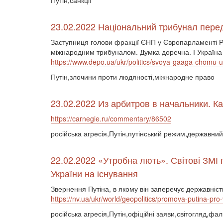
Путін,санкції
23.02.2022 Національний трибунал перед 
Заступниця голови фракції ЄНП у Європарламенті Ра
міжнародним трибуналом. Думка доречна. І Україна 
https://www.depo.ua/ukr/politics/svoya-gaaga-chomu-
Путін,злочини проти людяності,міжнародне право
23.02.2022 Из арбитров в начальники. К
https://carnegie.ru/commentary/86502
російська агресія,Путін,путінський режим,державний
22.02.2022 «Утробна лють». Світові ЗМІ 
України на існування
Звернення Путіна, в якому він заперечує державні
https://nv.ua/ukr/world/geopolitics/promova-putina-pro-
російська агресія,Путін,офіційні заяви,світогляд,фал