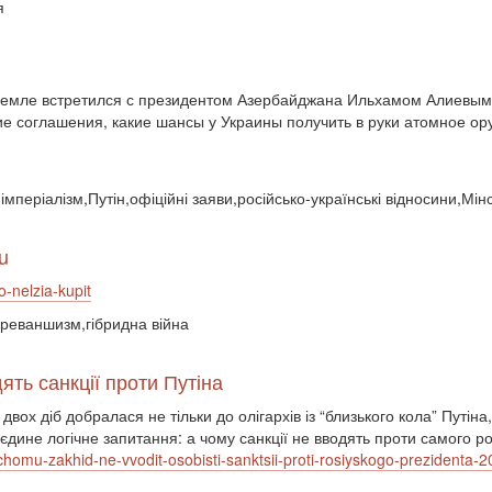
я
емле встретился с президентом Азербайджана Ильхамом Алиевым, 
е соглашения, какие шансы у Украины получить в руки атомное ору
імперіалізм,Путін,офіційні заяви,російсько-українські відносини,Мі
u
o-nelzia-kupit
а,реваншизм,гібридна війна
ть санкції проти Путіна
ох діб добралася не тільки до олігархів із “близького кола” Путіна,
єдине логічне запитання: а чому санкції не вводять проти самого р
a-chomu-zakhid-ne-vvodit-osobisti-sanktsii-proti-rosiyskogo-prezident