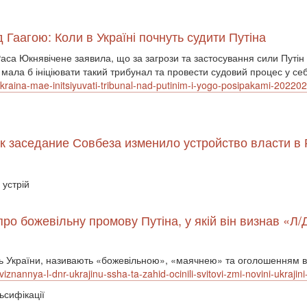
Гаагою: Коли в Україні почнуть судити Путіна
са Юкнявічене заявила, що за загрози та застосування сили Путін 
мала б ініціювати такий трибунал та провести судовий процес у се
ukraina-mae-initsiyuvati-tribunal-nad-putinim-i-yogo-posipakami-2022
ак заседание Совбеза изменило устройство власти в
 устрій
про божевільну промову Путіна, у якій він визнав «Л
сть України, називають «божевільною», «маячнею» та оголошенням в
viznannya-l-dnr-ukrajinu-ssha-ta-zahid-ocinili-svitovi-zmi-novini-ukraji
ьсифікації