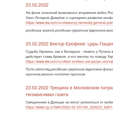
23.02.2022
На фоне опасений возможного вторжения войск Рос
Ханс-Лотаром Домрёзе о сценариях развитии конфл
https://www.dw.com/ru/otstavnoj-nemeckij-general-po
російська агресія,російсько-українські відносини,в
23.02.2022 Виктор Ерофеев: Царь-Пацан 
Судьба Украины, как и Беларуси - лежать у Путина 
действует глава Кремля, и его мечтах по поводу У
https://www.dw.com/ru/viktor-erofeev-zar-pazan-otorv
Путін,світогляд,російсько-українські відносини,фал
прогнози,воєнно-політичні прогнози
23.02.2022 Трещина в Московском патри
Независимая газета
Священники в Донецке не могут уклониться от моб
https://www.ng.ru/faith/2022-02-23/100_220223_faith1