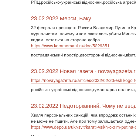
РПЦ,російсько-українські відносини,російська агресі
23.02.2022 Мерси, Баку
22 февраля президент России Владимир Путин в Кр
журналистам, почему и кем оказались убиты Мински
видим, остаться на стороне добра.
https://www.kommersant.ru/doc/5229351
пострадянський простір,двосторонні відносини,візит,
23.02.2022 Новая газета - novayagazeta.r
https://novayagazeta.ru/articles/2022/02/23/esli-kogo-t
російсько-українські відносини,гуманітарна політик
23.02.2022 Недоторканний: Чому не вводя
Хвиля персональних санкцій, яка впродовж останніх дв
не може не тішити. Але при тому залишається одне-
https://www.depo.ua/ukr/svit/karati-vsikh-okrim-putin