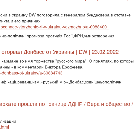
сии в Украину DW поговорила с генералом бундесвера в отставке
икта и его причинах.
lnocennoe-vtorzhenie-rf-v-ukrainu-vozmozhno/a-60884601
оєнно-політичні прогнози,протидія Росії,ФРН,умиротворення
оторвал Донбасс от Украины | DW | 23.02.2022
в кармане во имя торжества "русского мира". О понятиях, по котор
краины - в комментарии Виктора Ерофеева.
al-donbass-ot-ukrainy/a-60884743
ьсифікації,реваншизм,«руський мір»,Донбас,зовнішньополітичні
архате прошла по границе ЛДНР / Вера и общество /
илизации
.html