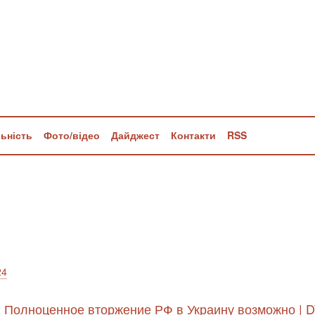
льність
Фото/відео
Дайджест
Контакти
RSS
24
: Полноценное вторжение РФ в Украину возможно | D