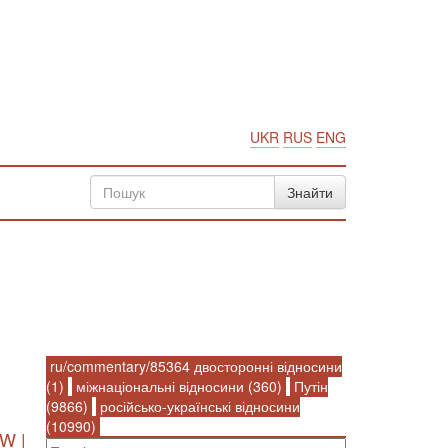
UKR
RUS
ENG
ru/commentary/85364 двосторонні відносини
(1)
міжнаціональні відносини (360)
Путін
(9866)
російсько-українські відносини
(10990)
W |