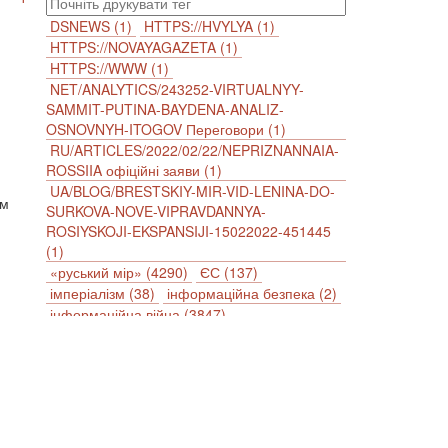
DSNEWS (1)
HTTPS://HVYLYA (1)
HTTPS://NOVAYAGAZETA (1)
HTTPS://WWW (1)
NET/ANALYTICS/243252-VIRTUALNYY-
SAMMIT-PUTINA-BAYDENA-ANALIZ-
OSNOVNYH-ITOGOV Переговори (1)
RU/ARTICLES/2022/02/22/NEPRIZNANNAIA-
ROSSIIA офіційні заяви (1)
UA/BLOG/BRESTSKIY-MIR-VID-LENINA-DO-
ым
SURKOVA-NOVE-VIPRAVDANNYA-
ROSIYSKOJI-EKSPANSIJI-15022022-451445
(1)
«руський мір» (4290)
ЄС (137)
імперіалізм (38)
інформаційна безпека (2)
інформаційна війна (3847)
інформаційна політика (903)
інцидент (1246)
іслам (510)
історія (4811)
агресія (2)
антиамериканізм (1188)
антисемітизм (1)
АРК (7225)
Афганістан (14)
біженці (126)
Білорусь (111)
безпека (2)