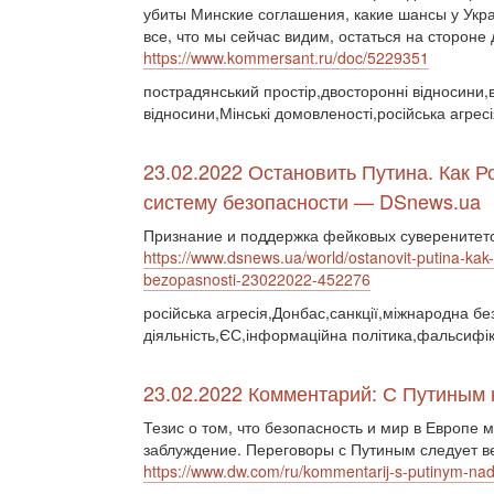
убиты Минские соглашения, какие шансы у Укра
все, что мы сейчас видим, остаться на стороне 
https://www.kommersant.ru/doc/5229351
пострадянський простір,двосторонні відносини,ві
відносини,Мінські домовленості,російська агре
23.02.2022 Остановить Путина. Как 
систему безопасности — DSnews.ua
Признание и поддержка фейковых суверенитето
https://www.dsnews.ua/world/ostanovit-putina-ka
bezopasnosti-23022022-452276
російська агресія,Донбас,санкції,міжнародна бе
діяльність,ЄС,інформаційна політика,фальсифік
23.02.2022 Комментарий: С Путиным н
Тезис о том, что безопасность и мир в Европе 
заблуждение. Переговоры с Путиным следует ве
https://www.dw.com/ru/kommentarij-s-putinym-nado