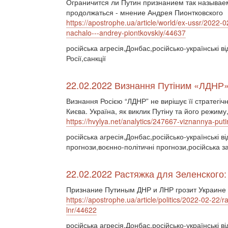
Ограничится ли Путин признанием так называем
продолжаться - мнение Андрея Пионтковского
https://apostrophe.ua/article/world/ex-ussr/2022-
nachalo---andrey-piontkovskiy/44637
російська агресія,Донбас,російсько-українські в
Росії,санкції
22.02.2022 Визнання Путіним «ЛДНР»:
Визнання Росією “ЛДНР” не вирішує її стратегічн
Києва. Україна, як виклик Путіну та його режиму,
https://hvylya.net/analytics/247667-viznannya-put
російська агресія,Донбас,російсько-українські в
прогнози,воєнно-політичні прогнози,російська за
22.02.2022 Растяжка для Зеленского:
Признание Путиным ДНР и ЛНР грозит Украине 
https://apostrophe.ua/article/politics/2022-02-22
lnr/44622
російська агресія,Донбас,російсько-українські в