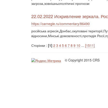
загроза,зовнішньополітичні прогнози
22.02.2022 Искривление зеркала. Ро
https://carnegie.ru/commentary/86490
російська агресія,Донбас,окуповані території,Пу
відносини,Мінські домовленості,протидія Росії,
Сторінки :
[1]
2
3
4
5
6
7
8
9
10
...
[1511]
© Copyright 2015 CRS