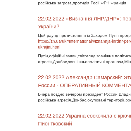
російська загроза,протидія Росії,ФРН,Франція
22.02.2022 «Визнання ЛНР/ДНР»: пере
України?
Цей раунд протистояння із Заходом Путін прогр
https://zn.ua/ukr/international/viznannja-lnrdnr-p
ukrajini.html
Путін,офіційні заяви,світогляд,зовнішня політика
агресія,Донбас,зовнішньополітичні прогнози,Мін
22.02.2022 Александр Самарский: Э
России - ОПЕРАТИВНЫЙ КОММЕНТ
Вчера поздно вечером президент России Влад
російська агресія,Донбас,окуповані території,ро
22.02.2022 Украина соскочила с крюч
Пионтковский