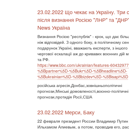
23.02.2022 Що чекає на Україну. Три с
після визнання Росією "ЛНР" та "ДНР
News Україна
Визнання Росією "республік" - крок, що дає біль
ніж відповідей. З одного боку, в політичному се
подарунок Україні, вважають експерти, з іншого 
чергової ескалації аж до кривавих воєнних дій 
та РФ.
https://www.bbc.com/ukrainian/features-60432977
%5Bpartner%5D-%5Bukr%5D-%5Bheadline%5D-
%5Bukrainian%5D-%5Bbizdev%5D-%5Bisapi%5D
російська агресія,Донбас,зовнішньополітичні
прогнози,Мінські домовленості,воєнно-політичні
прогнози,протидія Росії,США
23.02.2022 Мерси, Баку
22 февраля президент России Владимир Путин 
Ильхамом Алиевым, а потом, проводив его, рас