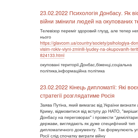
23.02.2022 Психологія Донбасу. Як віс
війни змінили людей на окупованих т
Телевізор переміг здоровий глузд, але тепер не
нього
https://glavcom.ua/country/society/psihologiya-do
visim-rokiv-viyni-zminili-lyudey-na-okupovanih-terito
824133.html
окуповані території,Донбас,біженці,соціальна
політика,інформаційна політика
23.02.2022 Кінець дипломатії: Які воє
стратегії розглядатиме Росія
Заява Путіна, який вимагає від України визнати
Криму, відмовитися від вступу до НАТО, "виріш
Донбасу на переговорах" і провести “демілітари
держави, виглядають як дуже специфічний тип
дипломатичного документу. Так формулюють уго
Росії слід спочатку виграти війну