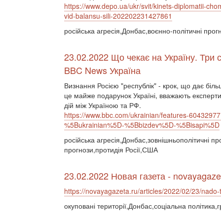
https://www.depo.ua/ukr/svit/kinets-diplomatii-cho
vid-balansu-sili-202202231427861
російська агресія,Донбас,воєнно-політичні прог
23.02.2022 Що чекає на Україну. Три 
BBC News Україна
Визнання Росією "республік" - крок, що дає біль
це майже подарунок Україні, вважають експерти,
дій між Україною та РФ.
https://www.bbc.com/ukrainian/features-6043
%5Bukrainian%5D-%5Bbizdev%5D-%5Bisapi%5D
російська агресія,Донбас,зовнішньополітичні пр
прогнози,протидія Росії,США
23.02.2022 Новая газета - novayagaze
https://novayagazeta.ru/articles/2022/02/23/nado-
окуповані території,Донбас,соціальна політика,