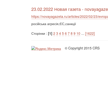
23.02.2022 Новая газета - novayagaze
https://novayagazeta.ru/articles/2022/02/23/evrop
російська агресія,ЄС,санкції
Сторінки :
[1]
2
3
4
5
6
7
8
9
10
...
[1622]
© Copyright 2015 CRS