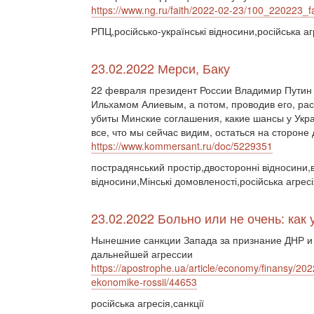
https://www.ng.ru/faith/2022-02-23/100_220223_fa
РПЦ,російсько-українські відносини,російська аг
23.02.2022 Мерси, Баку
22 февраля президент России Владимир Путин 
Ильхамом Алиевым, а потом, проводив его, рас
убиты Минские соглашения, какие шансы у Укра
все, что мы сейчас видим, остаться на стороне 
https://www.kommersant.ru/doc/5229351
пострадянський простір,двосторонні відносини,ві
відносини,Мінські домовленості,російська агре
23.02.2022 Больно или не очень: как
Нынешние санкции Запада за признание ДНР и
дальнейшей агрессии
https://apostrophe.ua/article/economy/finansy/202
ekonomike-rossii/44653
російська агресія,санкції