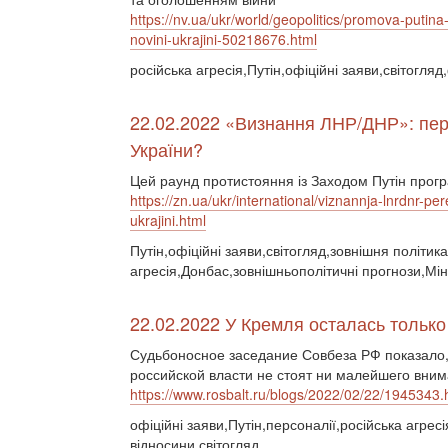
https://nv.ua/ukr/world/geopolitics/promova-putina-
novini-ukrajini-50218676.html
російська агресія,Путін,офіційні заяви,світогля
22.02.2022 «Визнання ЛНР/ДНР»: пере
України?
Цей раунд протистояння із Заходом Путін прогр
https://zn.ua/ukr/international/viznannja-lnrdnr-p
ukrajini.html
Путін,офіційні заяви,світогляд,зовнішня політика
агресія,Донбас,зовнішньополітичні прогнози,Мін
22.02.2022 У Кремля осталась тольк
Судьбоносное заседание Совбеза РФ показало,
российской власти не стоят ни малейшего вним
https://www.rosbalt.ru/blogs/2022/02/22/1945343.
офіційні заяви,Путін,персоналії,російська агресі
відносини,світогляд