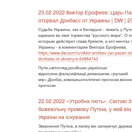
23.02.2022 Виктор Ерофеев: Царь-Па
оторвал Донбасс от Украины | DW | 2
Судьба Украины, как и Беларуси - лежать у Пут
кармане во имя торжества "русского мира". О п
которым действует глава Кремля, и его мечтах 
Украины - в комментарии Виктора Ерофеева.
https://www.dw.com/ru/viktor-erofeev-zar-pazan-ot
donbass-ot-ukrainy/a-60884743
Путін,світогляд,російсько-українські
відносини,фальсифікації,реваншизм,«руський
мір»,Донбас,зовнішньополітичні прогнози,воєнно
прогнози
22.02.2022 «Утробна лють». Світові З
божевільну промову Путіна, у якій ві
України на існування
Звернення Путіна, в якому він заперечує держа
та оголошенням війни