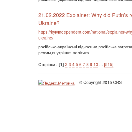
21.02.2022 Explainer: Why did Putin’s re
Ukraine?
https://kyivindependent.com/national/explainer-why
ukraine/
російсько-українські відносини,російська загроз
режим,внутрішня політика
Сторінки :
[1]
2
3
4
5
6
7
8
9
10
...
[515]
© Copyright 2015 CRS