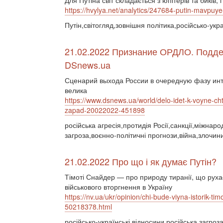
Для Путіна світ складається з юпітерів та биків
https://hvylya.net/analytics/247684-putin-mavpu
Путін,світогляд,зовнішня політика,російсько-укра
21.02.2022 Признание ОРДЛО. Подде
DSnews.ua
Сценарий выхода России в очередную фазу инт
велика
https://www.dsnews.ua/world/delo-idet-k-voyne-cht
zapad-20022022-451898
російська агресія,протидія Росії,санкції,міжнар
загроза,воєнно-політичні прогнози,війна,злочин
21.02.2022 Про що і як думає Путін?
Тімоті Снайдер — про природу тиранії, що руха
військового вторгнення в Україну
https://nv.ua/ukr/opinion/chi-bude-viyna-istorik-t
50218378.html
російсько-українські відносини,російська загроз