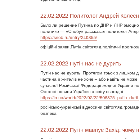
22.02.2022 Политолог Андрей Колес
Было ли решение Путина по ДНР и ЛНР эмоцион
политике — «Снобу» рассказал политолог Андр
https://snob.ru/entry/240855/
офіційні заяви,Путін,світогляд,політичні прогноз
22.02.2022 Путін нас не дурить
Путін нас не дурить. Протягом трьох з лишком д
частина її жителів не хоче – або навіть не може
сучасної Російської Федерації жодної України не 
Останні новини України та світу сьогодні
https://lb.ua/world/2022/02/22/506375_putin_durit
російсько-українські відносини,світогляд,гром
безпека
22.02.2022 Путін мавпує Захід: чому 