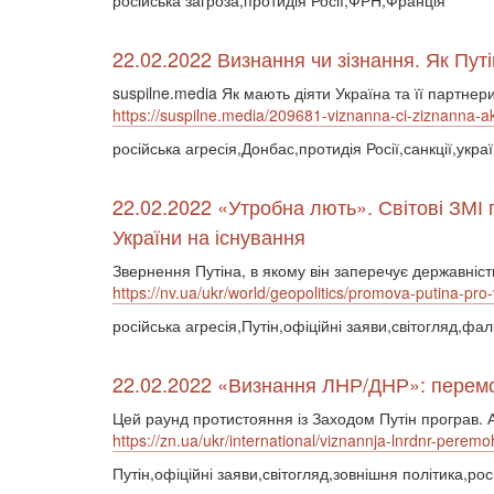
російська загроза,протидія Росії,ФРН,Франція
22.02.2022 Визнання чи зізнання. Як Путі
suspilne.media Як мають діяти Україна та її партне
https://suspilne.media/209681-viznanna-ci-ziznanna-ak
російська агресія,Донбас,протидія Росії,санкції,укра
22.02.2022 «Утробна лють». Світові ЗМІ 
України на існування
Звернення Путіна, в якому він заперечує державні
https://nv.ua/ukr/world/geopolitics/promova-putina-pro-
російська агресія,Путін,офіційні заяви,світогляд,фал
22.02.2022 «Визнання ЛНР/ДНР»: перемог
Цей раунд протистояння із Заходом Путін програв. 
https://zn.ua/ukr/international/viznannja-lnrdnr-peremo
Путін,офіційні заяви,світогляд,зовнішня політика,ро