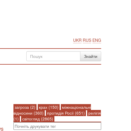
UKR
RUS
ENG
загроза (2)
крах (150)
міжнаціональні
відносини (360)
протидія Росії (651)
релігія
(1)
світогляд (2865)
ws