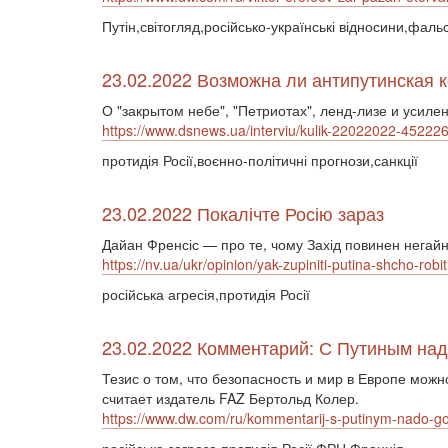
Путін,світогляд,російсько-українські відносини,фал
23.02.2022 Возможна ли антипутинская 
О "закрытом небе", "Петриотах", ленд-лизе и усил
https://www.dsnews.ua/interviu/kulik-22022022-45222
протидія Росії,воєнно-політичні прогнози,санкції
23.02.2022 Покалічте Росію зараз
Дайан Френсіс — про те, чому Захід повинен негайно
https://nv.ua/ukr/opinion/yak-zupiniti-putina-shcho-robi
російська агресія,протидія Росії
23.02.2022 Комментарий: С Путиным надо
Тезис о том, что безопасность и мир в Европе можн
считает издатель FAZ Бертольд Колер.
https://www.dw.com/ru/kommentarij-s-putinym-nado-gov