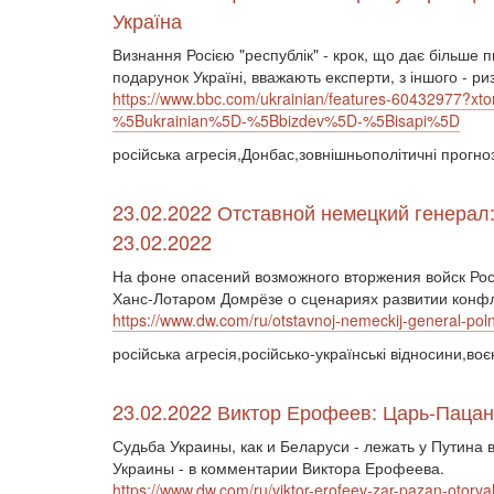
Україна
Визнання Росією "республік" - крок, що дає більше п
подарунок Україні, вважають експерти, з іншого - ри
https://www.bbc.com/ukrainian/features-60432977
%5Bukrainian%5D-%5Bbizdev%5D-%5Bisapi%5D
російська агресія,Донбас,зовнішньополітичні прогно
23.02.2022 Отставной немецкий генерал
23.02.2022
На фоне опасений возможного вторжения войск Рос
Ханс-Лотаром Домрёзе о сценариях развитии конфл
https://www.dw.com/ru/otstavnoj-nemeckij-general-po
російська агресія,російсько-українські відносини,в
23.02.2022 Виктор Ерофеев: Царь-Пацан 
Судьба Украины, как и Беларуси - лежать у Путина 
Украины - в комментарии Виктора Ерофеева.
https://www.dw.com/ru/viktor-erofeev-zar-pazan-otorv