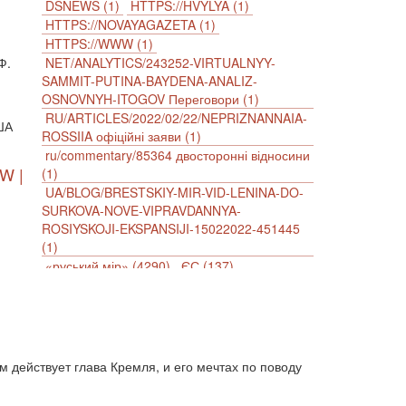
DSNEWS (1)
HTTPS://HVYLYA (1)
HTTPS://NOVAYAGAZETA (1)
HTTPS://WWW (1)
Ф.
NET/ANALYTICS/243252-VIRTUALNYY-
SAMMIT-PUTINA-BAYDENA-ANALIZ-
OSNOVNYH-ITOGOV Переговори (1)
RU/ARTICLES/2022/02/22/NEPRIZNANNAIA-
США
ROSSIIA офіційні заяви (1)
ru/commentary/85364 двосторонні відносини
W |
(1)
UA/BLOG/BRESTSKIY-MIR-VID-LENINA-DO-
SURKOVA-NOVE-VIPRAVDANNYA-
ROSIYSKOJI-EKSPANSIJI-15022022-451445
(1)
«руський мір» (4290)
ЄС (137)
імперіалізм (38)
інформаційна безпека (2)
інформаційна війна (3847)
інформаційна політика (903)
інцидент (1246)
іслам (510)
історія (4811)
агресія (2)
антиамериканізм (1188)
м действует глава Кремля, и его мечтах по поводу
антисемітизм (1)
АРК (7225)
Афганістан (14)
біженці (126)