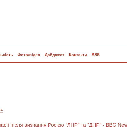
льність
Фото/відео
Дайджест
Контакти
RSS
24
нарії після визнання Росією "ЛНР" та "ДНР" - BBC Ne