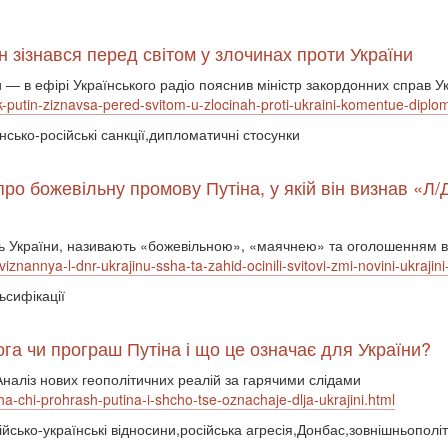
н зізнався перед світом у злочинах проти України
ри ― в ефірі Українського радіо пояснив міністр закордонних справ
-putin-ziznavsa-pered-svitom-u-zlocinah-proti-ukraini-komentue-diplom
їнсько-російські санкції,дипломатичні стосунки
про божевільну промову Путіна, у якій він визнав «Л
сть України, називають «божевільною», «маячнею» та оголошенням в
viznannya-l-dnr-ukrajinu-ssha-ta-zahid-ocinili-svitovi-zmi-novini-ukraji
ьсифікації
а чи програш Путіна і що це означає для України?
Аналіз нових геополітичних реалій за гарячими слідами
ha-chi-prohrash-putina-i-shcho-tse-oznachaje-dlja-ukrajini.html
сійсько-українські відносини,російська агресія,Донбас,зовнішньополі