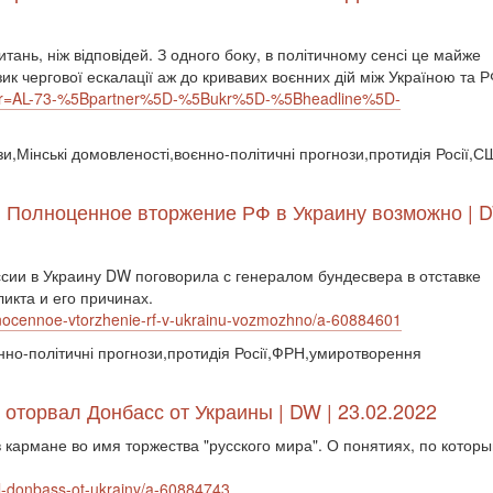
итань, ніж відповідей. З одного боку, в політичному сенсі це майже
зик чергової ескалації аж до кривавих воєнних дій між Україною та Р
?xtor=AL-73-%5Bpartner%5D-%5Bukr%5D-%5Bheadline%5D-
зи,Мінські домовленості,воєнно-політичні прогнози,протидія Росії,
: Полноценное вторжение РФ в Украину возможно | D
сии в Украину DW поговорила с генералом бундесвера в отставке
икта и его причинах.
lnocennoe-vtorzhenie-rf-v-ukrainu-vozmozhno/a-60884601
оєнно-політичні прогнози,протидія Росії,ФРН,умиротворення
оторвал Донбасс от Украины | DW | 23.02.2022
в кармане во имя торжества "русского мира". О понятиях, по которы
al-donbass-ot-ukrainy/a-60884743