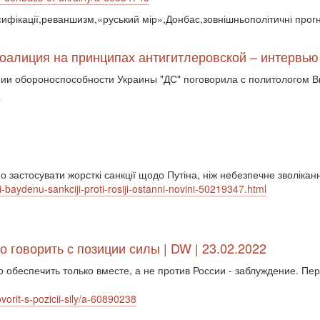
ьсифікації,реваншизм,«руський мір»,Донбас,зовнішньополітичні прог
коалиция на принципах антигитлеровской – интервь
ении обороноспособности Украины "ДС" поговорила с политологом 
6
 застосувати жорсткі санкції щодо Путіна, ніж небезпечне зволікан
ti-baydenu-sankciji-proti-rosiji-ostanni-novini-50219347.html
 говорить с позиции силы | DW | 23.02.2022
о обеспечить только вместе, а не против России - заблуждение. Пе
orit-s-pozicii-sily/a-60890238