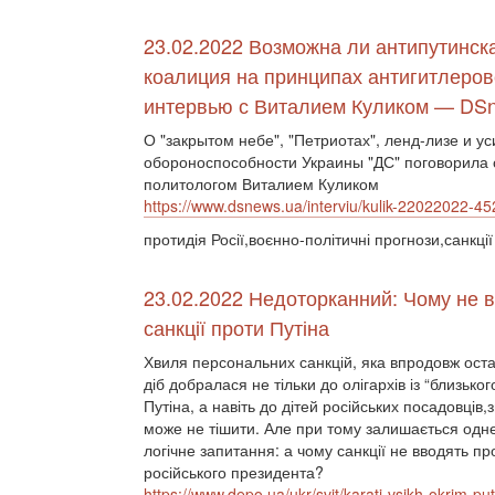
23.02.2022 Возможна ли антипутинск
коалиция на принципах антигитлеров
интервью с Виталием Куликом — DS
О "закрытом небе", "Петриотах", ленд-лизе и у
обороноспособности Украины "ДС" поговорила 
политологом Виталием Куликом
https://www.dsnews.ua/interviu/kulik-22022022-4
протидія Росії,воєнно-політичні прогнози,санкції
23.02.2022 Недоторканний: Чому не 
санкції проти Путіна
Хвиля персональних санкцій, яка впродовж оста
діб добралася не тільки до олігархів із “близьког
Путіна, а навіть до дітей російських посадовців,
може не тішити. Але при тому залишається одн
логічне запитання: а чому санкції не вводять п
російського президента?
https://www.depo.ua/ukr/svit/karati-vsikh-okrim-pu