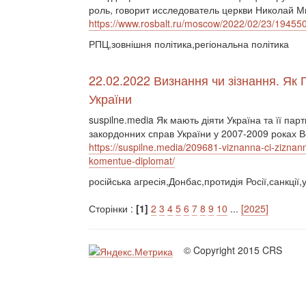
роль, говорит исследователь церкви Николай М
https://www.rosbalt.ru/moscow/2022/02/23/19455
РПЦ,зовнішня політика,регіональна політика
22.02.2022 Визнання чи зізнання. Як 
України
suspilne.media Як мають діяти Україна та її пар
закордонних справ України у 2007-2009 роках 
https://suspilne.media/209681-viznanna-ci-ziznann
komentue-diplomat/
російська агресія,Донбас,протидія Росії,санкції,
Сторінки :
[1]
2
3
4
5
6
7
8
9
10
...
[2025]
© Copyright 2015 CRS