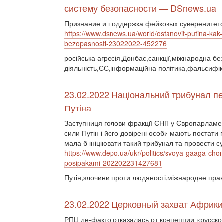
систему безопасности — DSnews.ua
Признание и поддержка фейковых суверенитето
https://www.dsnews.ua/world/ostanovit-putina-ka
bezopasnosti-23022022-452276
російська агресія,Донбас,санкції,міжнародна бе
діяльність,ЄС,інформаційна політика,фальсифік
23.02.2022 Національний трибунал пе
Путіна
Заступниця голови фракції ЄНП у Європарламен
сили Путін і його довірені особи мають постат
мала б ініціювати такий трибунал та провести 
https://www.depo.ua/ukr/politics/svoya-gaaga-chom
posipakami-202202231427681
Путін,злочини проти людяності,міжнародне пра
23.02.2022 Церковный захват Африки 
РПЦ де-факто отказалась от концепции «русско