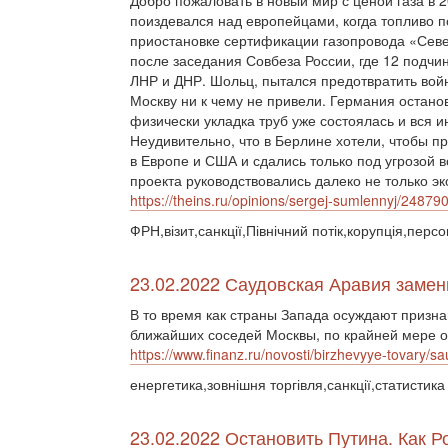
Добро пожаловать в новый мир с ценой газа в 
поиздевался над европейцами, когда топливо п
приостановке сертификации газопровода «Сев
после заседания Совбеза России, где 12 подч
ЛНР и ДНР. Шольц, пытался предотвратить войн
Москву ни к чему не привели. Германия остано
физически укладка труб уже состоялась и вся 
Неудивительно, что в Берлине хотели, чтобы п
в Европе и США и сдались только под угрозой
проекта руководствовались далеко не только 
https://theins.ru/opinions/sergej-sumlennyj/24879
ФРН,візит,санкції,Північний потік,корупція,персо
23.02.2022 Саудовская Аравия замен
В то время как страны Запада осуждают призна
ближайших соседей Москвы, по крайней мере од
https://www.finanz.ru/novosti/birzhevyye-tovary/
енергетика,зовнішня торгівля,санкції,статистика
23.02.2022 Остановить Путина. Как 