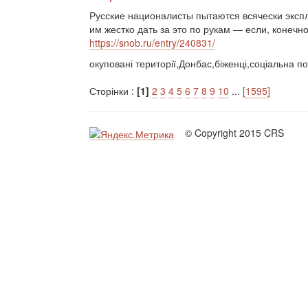
Русские националисты пытаются всячески эксп
им жестко дать за это по рукам — если, конечно
https://snob.ru/entry/240831/
окуповані території,Донбас,біженці,соціальна п
Сторінки :
[1]
2
3
4
5
6
7
8
9
10
...
[1595]
© Copyright 2015 CRS