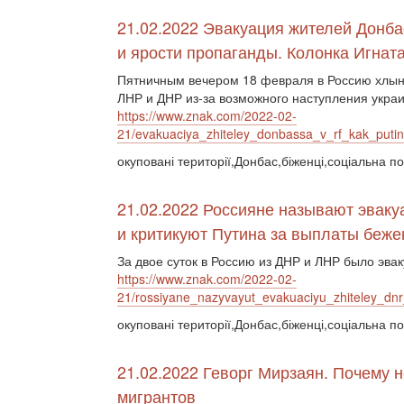
21.02.2022 Эвакуация жителей Донбас
и ярости пропаганды. Колонка Игнат
Пятничным вечером 18 февраля в Россию хлын
ЛНР и ДНР из-за возможного наступления укра
https://www.znak.com/2022-02-
21/evakuaciya_zhiteley_donbassa_v_rf_kak_putin
окуповані території,Донбас,біженці,соціальна по
21.02.2022 Россияне называют эвак
и критикуют Путина за выплаты беж
За двое суток в Россию из ДНР и ЛНР было эва
https://www.znak.com/2022-02-
21/rossiyane_nazyvayut_evakuaciyu_zhiteley_dnr
окуповані території,Донбас,біженці,соціальна по
21.02.2022 Геворг Мирзаян. Почему 
мигрантов