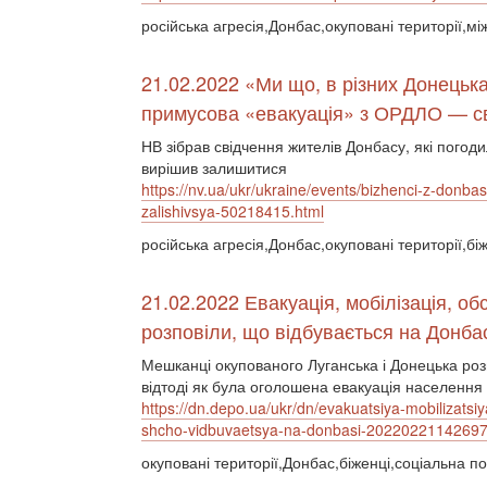
російська агресія,Донбас,окуповані території,м
21.02.2022 «Ми що, в різних Донець
примусова «евакуація» з ОРДЛО — сві
НВ зібрав свідчення жителів Донбасу, які погоди
вирішив залишитися
https://nv.ua/ukr/ukraine/events/bizhenci-z-donba
zalishivsya-50218415.html
російська агресія,Донбас,окуповані території,бі
21.02.2022 Евакуація, мобілізація, об
розповіли, що відбувається на Донба
Мешканці окупованого Луганська і Донецька розпо
відтоді як була оголошена евакуація населення і
https://dn.depo.ua/ukr/dn/evakuatsiya-mobilizatsiy
shcho-vidbuvaetsya-na-donbasi-2022022114269
окуповані території,Донбас,біженці,соціальна по