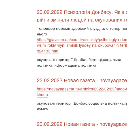
23.02.2022 Психологія Донбасу. Як віс
війни змінили людей на окупованих т
Телевізор переміг здоровий глузд, але тепер не
нього
https://glavcom.ua/country/society/psihologiya-do
visim-rokiv-viyni-zminili-lyudey-na-okupovanih-terito
824133.html
окуповані території,Донбас,біженці,соціальна
політика,інформаційна політика
23.02.2022 Новая газета - novayagaze
https://novayagazeta.ru/articles/2022/02/23/nado-t
khodu
окуповані території,Донбас,соціальна політика,
думка
23.02.2022 Новая газета - novayagaze