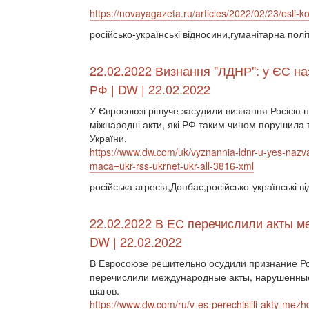
https://novayagazeta.ru/articles/2022/02/23/esli-ko
російсько-українські відносини,гуманітарна пол
22.02.2022 Визнання "ЛДНР": у ЄС на
РФ | DW | 22.02.2022
У Євросоюзі рішуче засудили визнання Росією
міжнародні акти, які РФ таким чином порушила т
України.
https://www.dw.com/uk/vyznannia-ldnr-u-yes-nazv
maca=ukr-rss-ukrnet-ukr-all-3816-xml
російська агресія,Донбас,російсько-українські 
22.02.2022 В ЕС перечислили акты м
DW | 22.02.2022
В Евросоюзе решительно осудили признание Ро
перечислили международные акты, нарушенные
шагов.
https://www.dw.com/ru/v-es-perechislili-akty-me