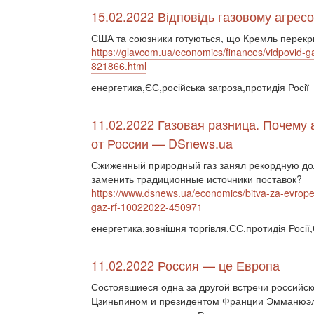
15.02.2022 Відповідь газовому агресор
США та союзники готуються, що Кремль перекр
https://glavcom.ua/economics/finances/vidpovid-g
821866.html
енергетика,ЄС,російська загроза,протидія Росії
11.02.2022 Газовая разница. Почему
от России — DSnews.ua
Сжиженный природный газ занял рекордную до
заменить традиционные источники поставок?
https://www.dsnews.ua/economics/bitva-za-evrope
gaz-rf-10022022-450971
енергетика,зовнішня торгівля,ЄС,протидія Росі
11.02.2022 Россия — це Европа
Состоявшиеся одна за другой встречи российс
Цзиньпином и президентом Франции Эмманюэл