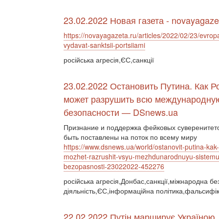
23.02.2022 Новая газета - novayagaze
https://novayagazeta.ru/articles/2022/02/23/evrop
vydavat-sanktsii-portsiiami
російська агресія,ЄС,санкції
23.02.2022 Остановить Путина. Как Р
может разрушить всю международну
безопасности — DSnews.ua
Признание и поддержка фейковых суверенитето
быть поставлены на поток по всему миру
https://www.dsnews.ua/world/ostanovit-putina-kak-
mozhet-razrushit-vsyu-mezhdunarodnuyu-sistemu
bezopasnosti-23022022-452276
російська агресія,Донбас,санкції,міжнародна бе
діяльність,ЄС,інформаційна політика,фальсифік
22.02.2022 Путін марширує Україною.