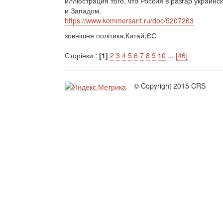
иллюстрация того, что Россия в разгар украинс
и Западом.
https://www.kommersant.ru/doc/5207263
зовнішня політика,Китай,ЄС
Сторінки :
[1]
2
3
4
5
6
7
8
9
10
...
[46]
© Copyright 2015 CRS