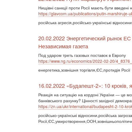
Нищівні санкції проти Росії мають бути введені 
https://glavcom.ua/publications/putin-marshiruje-u
російська агресія,російсько-українські відносин
20.02.2022 Энергетический рынок ЕС 
Независимая газета
Под ударом треть газовых поставок в Европу
https://www.ng.ru/economics/2022-02-20/4_8376_
енергетика,зовнішня торгівля,ЄС,протидія Росії
16.02.2022 «Будапешт-2»: 10 кроків, я
Реакція на ситуацію на кордоні України — це мо
банківського рахунку? Цінності західної демокр
https://zn.ua/ukr/international/budapesht-2-10-krok
російсько-українські відносини,російська загро
Росії,ЄС,умиротворення,ООН,зовнішньополітичні