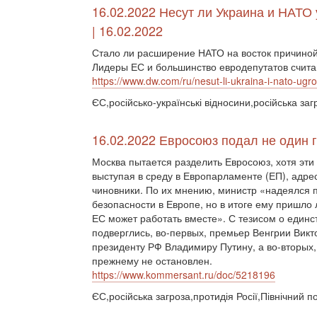
16.02.2022 Несут ли Украина и НАТО
| 16.02.2022
Стало ли расширение НАТО на восток причиной
Лидеры ЕС и большинство евродепутатов считают
https://www.dw.com/ru/nesut-li-ukraina-i-nato-ug
ЄС,російсько-українські відносини,російська заг
16.02.2022 Евросоюз подал не один 
Москва пытается разделить Евросоюз, хотя эти
выступая в среду в Европарламенте (ЕП), адр
чиновники. По их мнению, министр «надеялся п
безопасности в Европе, но в итоге ему пришло 
ЕС может работать вместе». С тезисом о единст
подверглись, во-первых, премьер Венгрии Вик
президенту РФ Владимиру Путину, а во-вторых,
прежнему не остановлен.
https://www.kommersant.ru/doc/5218196
ЄС,російська загроза,протидія Росії,Північний по