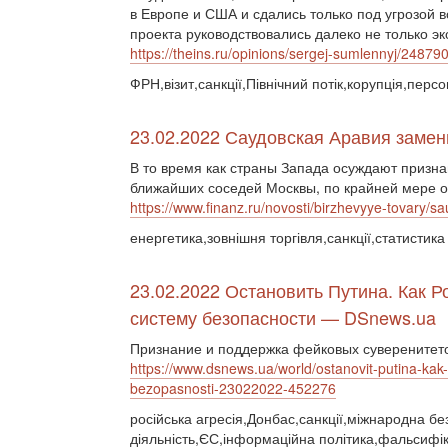
в Европе и США и сдались только под угрозой
проекта руководствовались далеко не только 
https://theins.ru/opinions/sergej-sumlennyj/24879
ФРН,візит,санкції,Північний потік,корупція,персо
23.02.2022 Саудовская Аравия замен
В то время как страны Запада осуждают призна
ближайших соседей Москвы, по крайней мере од
https://www.finanz.ru/novosti/birzhevyye-tovary/
енергетика,зовнішня торгівля,санкції,статистика
23.02.2022 Остановить Путина. Как 
систему безопасности — DSnews.ua
Признание и поддержка фейковых суверенитето
https://www.dsnews.ua/world/ostanovit-putina-ka
bezopasnosti-23022022-452276
російська агресія,Донбас,санкції,міжнародна бе
діяльність,ЄС,інформаційна політика,фальсифік