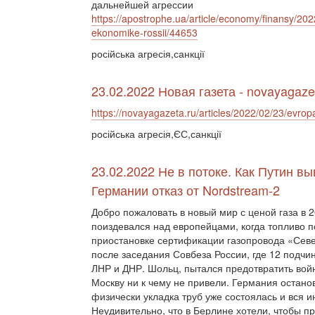
дальнейшей агрессии
https://apostrophe.ua/article/economy/finansy/202
ekonomike-rossii/44653
російська агресія,санкції
23.02.2022 Новая газета - novayagaze
https://novayagazeta.ru/articles/2022/02/23/evrop
російська агресія,ЄС,санкції
23.02.2022 Не в потоке. Как Путин в
Германии отказ от Nordstream-2
Добро пожаловать в новый мир с ценой газа в 
поиздевался над европейцами, когда топливо п
приостановке сертификации газопровода «Сев
после заседания Совбеза России, где 12 подч
ЛНР и ДНР. Шольц, пытался предотвратить войн
Москву ни к чему не привели. Германия остано
физически укладка труб уже состоялась и вся 
Неудивительно, что в Берлине хотели, чтобы п