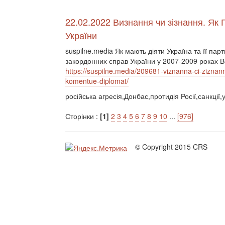
22.02.2022 Визнання чи зізнання. Як 
України
suspilne.media Як мають діяти Україна та її пар
закордонних справ України у 2007-2009 роках 
https://suspilne.media/209681-viznanna-ci-ziznann
komentue-diplomat/
російська агресія,Донбас,протидія Росії,санкції,
Сторінки :
[1]
2
3
4
5
6
7
8
9
10
...
[976]
© Copyright 2015 CRS