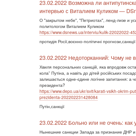
23.02.2022 Возможна ли антипутинск
интервью с Виталием Куликом — DS
О "закрытом небе", "Петриотах", ленд-лизе и 
политологом Виталием Куликом
https://www.dsnews.ua/interviu/kulik-22022022-4
протидія Росії,воєнно-політичні прогнози,санкції
23.02.2022 Недоторканний: Чому не в
Хвиля персональних санкцій, яка впродовж останн
кола” Путіна, а навіть до дітей російських поса
залишається одне-єдине логічне запитання: а чо
президента?
https://www.depo.ua/ukr/svit/karati-vsikh-okrim-pu
prezidenta-202202231428084
Путін,санкції
23.02.2022 Больно или не очень: как
Нынешние санкции Запада за признание ДНР и