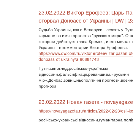
23.02.2022 Виктор Ерофеев: Царь-Па
оторвал Донбасс от Украины | DW | 2
Судьба Украины, как и Беларуси - лежать у Пут
кармане во имя торжества "русского мира". О п
которым действует глава Кремля, и его мечтах 
Украины - в комментарии Виктора Ерофеева.
https://www.dw.com/ru/viktor-erofeev-zar-pazan-ot
donbass-ot-ukrainy/a-60884743
Путін,світогляд,російсько-українські
відносини,фальсифікації,реваншизм,«руський
мір»,Донбас,зовнішньополітичні прогнози,воєнно
прогнози
23.02.2022 Новая газета - novayagaze
https://novayagazeta.ru/articles/2022/02/23/esli-ko
російсько-українські відносини,гуманітарна пол