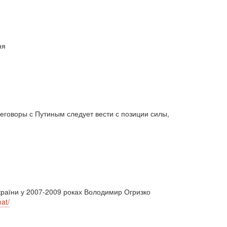
Білорусь (111)
безпека (2)
безробіття (295)
бюджет (1557)
відносини (1)
візит (1601)
війна (1682)
ВВП (1030)
Великобританія (17)
ня
вибори (5377)
внутрішньополітичні прогнози (6)
внутрішня політика (9225)
воєнні дії (1022)
воєнно-політичні прогнози (4976)
воєнно-політичні прогнози (1)
восторонні відносини (1)
ВПК (2634)
врегулювання (2782)
реговоры с Путиным следует вести с позиции силы,
врегулювання конфлікту (1191)
врегулювання (1)
гібридна війна (3724)
гонка озброєнь (720)
громадська думка (1837)
громадська думка Путін (1)
громадянське права людини (1)
громадянське суспільство (1751)
 України у 2007-2009 роках Володимир Огризко
гуманітарна політика (2042)
діяльність (10)
at/
діяльність парламенту (1330)
діяльність уряду (1292)
двосторонні (1)