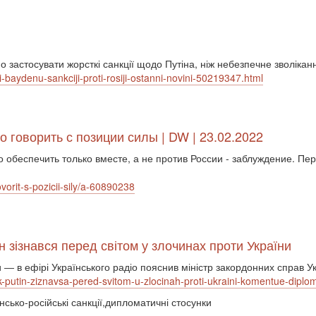
 застосувати жорсткі санкції щодо Путіна, ніж небезпечне зволікан
ti-baydenu-sankciji-proti-rosiji-ostanni-novini-50219347.html
 говорить с позиции силы | DW | 23.02.2022
о обеспечить только вместе, а не против России - заблуждение. Пе
orit-s-pozicii-sily/a-60890238
н зізнався перед світом у злочинах проти України
ри ― в ефірі Українського радіо пояснив міністр закордонних справ
-putin-ziznavsa-pered-svitom-u-zlocinah-proti-ukraini-komentue-diplom
їнсько-російські санкції,дипломатичні стосунки