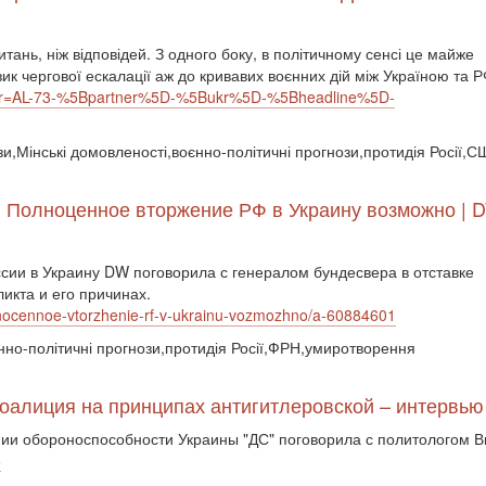
итань, ніж відповідей. З одного боку, в політичному сенсі це майже
зик чергової ескалації аж до кривавих воєнних дій між Україною та Р
?xtor=AL-73-%5Bpartner%5D-%5Bukr%5D-%5Bheadline%5D-
зи,Мінські домовленості,воєнно-політичні прогнози,протидія Росії,
: Полноценное вторжение РФ в Украину возможно | D
сии в Украину DW поговорила с генералом бундесвера в отставке
икта и его причинах.
lnocennoe-vtorzhenie-rf-v-ukrainu-vozmozhno/a-60884601
оєнно-політичні прогнози,протидія Росії,ФРН,умиротворення
коалиция на принципах антигитлеровской – интервь
ении обороноспособности Украины "ДС" поговорила с политологом 
6