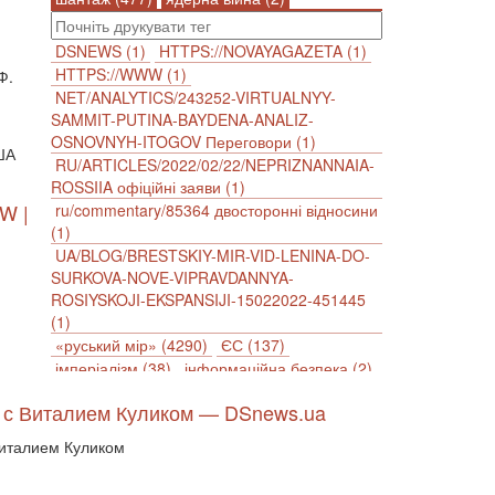
DSNEWS (1)
HTTPS://NOVAYAGAZETA (1)
HTTPS://WWW (1)
Ф.
NET/ANALYTICS/243252-VIRTUALNYY-
SAMMIT-PUTINA-BAYDENA-ANALIZ-
OSNOVNYH-ITOGOV Переговори (1)
США
RU/ARTICLES/2022/02/22/NEPRIZNANNAIA-
ROSSIIA офіційні заяви (1)
W |
ru/commentary/85364 двосторонні відносини
(1)
UA/BLOG/BRESTSKIY-MIR-VID-LENINA-DO-
SURKOVA-NOVE-VIPRAVDANNYA-
ROSIYSKOJI-EKSPANSIJI-15022022-451445
(1)
«руський мір» (4290)
ЄС (137)
імперіалізм (38)
інформаційна безпека (2)
інформаційна політика (903)
ю с Виталием Куликом — DSnews.ua
інцидент (1246)
іслам (510)
історія (4811)
агресія (2)
антиамериканізм (1188)
Виталием Куликом
антисемітизм (1)
АРК (7225)
Афганістан (14)
біженці (126)