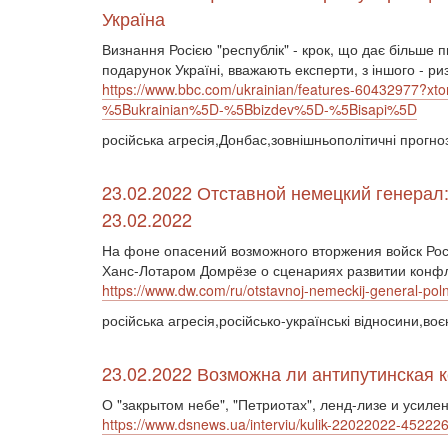
Україна
Визнання Росією "республік" - крок, що дає більше п
подарунок Україні, вважають експерти, з іншого - ри
https://www.bbc.com/ukrainian/features-60432977
%5Bukrainian%5D-%5Bbizdev%5D-%5Bisapi%5D
російська агресія,Донбас,зовнішньополітичні прогно
23.02.2022 Отставной немецкий генерал
23.02.2022
На фоне опасений возможного вторжения войск Рос
Ханс-Лотаром Домрёзе о сценариях развитии конфл
https://www.dw.com/ru/otstavnoj-nemeckij-general-po
російська агресія,російсько-українські відносини,в
23.02.2022 Возможна ли антипутинская 
О "закрытом небе", "Петриотах", ленд-лизе и усил
https://www.dsnews.ua/interviu/kulik-22022022-45222