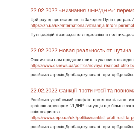
22.02.2022 «Визнання ЛНР/ДНР»: перемог
Цей раунд протистояння із Заходом Путін програв. 
https://zn.ua/ukr/international/viznannja-lnrdnr-peremo
Путін,офіційні заяви,світогляд,зовнішня політика,ро
22.02.2022 Новая реальность от Путина.
Фактически нам предстоит жить в условиях осажден
https://www.dsnews.ua/politics/novaya-realnost-chto-
російська агресія,Донбас,окуповані території,російс
22.02.2022 Санкції проти Росії та повно
Російсько-український конфлікт протягом кількох ти
країною агресором "Л-ДНР" ситуація ще більше заго
співтовариства
https://www.depo.ua/ukr/politics/sanktsii-proti-rosi
російська агресія,Донбас,окуповані території,російсь