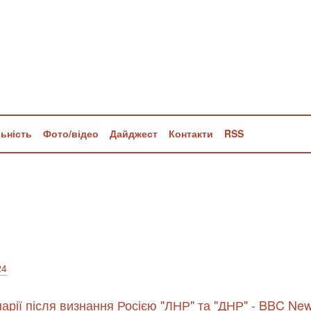
льність
Фото/відео
Дайджест
Контакти
RSS
24
нарії після визнання Росією "ЛНР" та "ДНР" - BBC Ne