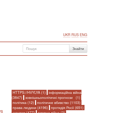
UKR
RUS
ENG
HTTPS://HVYLYA (1)
інформаційна війна
(3847)
зовнішньополітичні прогнози (1)
політика (12)
політичне вбивство (1103)
права людини (4196)
протидія Росії (651)
ws
шантаж (477)
ядерна війна (2)