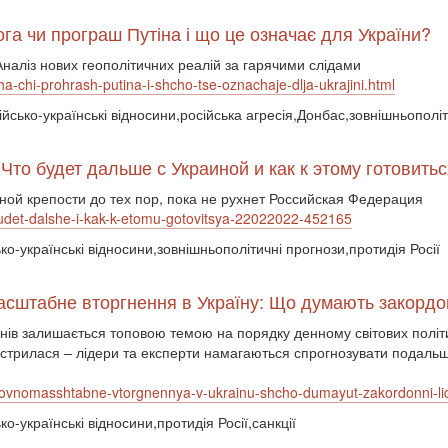
а чи програш Путіна і що це означає для України?
Аналіз нових геополітичних реалій за гарячими слідами
ha-chi-prohrash-putina-i-shcho-tse-oznachaje-dlja-ukrajini.html
сійсько-українські відносини,російська агресія,Донбас,зовнішньополі
 Что будет дальше с Украиной и как к этому готовит
ной крепости до тех пор, пока не рухнет Российская Федерация
budet-dalshe-i-kak-k-etomu-gotovitsya-22022022-452165
ько-українські відносини,зовнішньополітичні прогнози,протидія Росії
масштабне вторгнення в Україну: Що думають закордо
жнів залишається топовою темою на порядку денному світових політ
стрилася – лідери та експерти намагаються спрогнозувати подальші
i-ta-povnomasshtabne-vtorgnennya-v-ukrainu-shcho-dumayut-zakordonni-
ко-українські відносини,протидія Росії,санкції