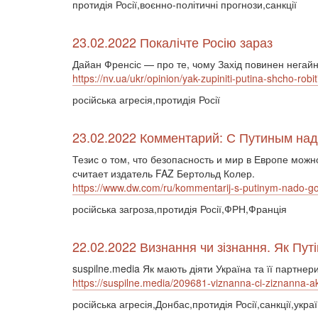
протидія Росії,воєнно-політичні прогнози,санкції
23.02.2022 Покалічте Росію зараз
Дайан Френсіс — про те, чому Захід повинен негайно
https://nv.ua/ukr/opinion/yak-zupiniti-putina-shcho-robi
російська агресія,протидія Росії
23.02.2022 Комментарий: С Путиным надо
Тезис о том, что безопасность и мир в Европе можн
считает издатель FAZ Бертольд Колер.
https://www.dw.com/ru/kommentarij-s-putinym-nado-gov
російська загроза,протидія Росії,ФРН,Франція
22.02.2022 Визнання чи зізнання. Як Путі
suspilne.media Як мають діяти Україна та її партне
https://suspilne.media/209681-viznanna-ci-ziznanna-ak
російська агресія,Донбас,протидія Росії,санкції,укра