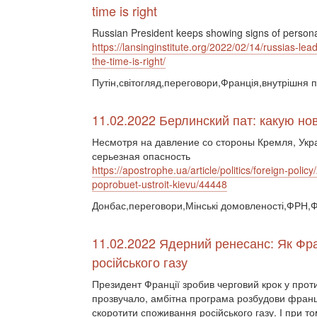
time is right
Russian President keeps showing signs of personal
https://lansinginstitute.org/2022/02/14/russias-lea
the-time-is-right/
Путін,світогляд,переговори,Франція,внутрішня п
11.02.2022 Берлинский пат: какую н
Несмотря на давление со стороны Кремля, Укра
серьезная опасность
https://apostrophe.ua/article/politics/foreign-pol
poprobuet-ustroit-kievu/44448
Донбас,переговори,Мінські домовленості,ФРН,
11.02.2022 Ядерний ренесанс: Як Фра
російського газу
Президент Франції зробив черговий крок у проти
прозвучало, амбітна програма розбудови франц
скоротити споживання російського газу. І при т