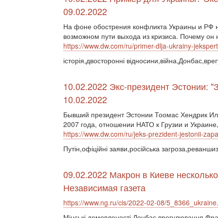
09.02.2022
На фоне обострения конфликта Украины и РФ н
возможном пути выхода из кризиса. Почему он
https://www.dw.com/ru/primer-dlja-ukrainy-jekspert
історія,двосторонні відносини,війна,Донбас,вре
10.02.2022 Экс-президент Эстонии: "
10.02.2022
Бывший президент Эстонии Тоомас Хендрик Ил
2007 года, отношении НАТО к Грузии и Украине
https://www.dw.com/ru/jeks-prezident-jestonii-za
Путін,офіційні заяви,російська загроза,реванш
09.02.2022 Макрон в Киеве несколько
Независимая газета
https://www.ng.ru/cis/2022-02-08/5_8366_ukraine
Мінські домовленості,Донбас,врегулювання,Фра