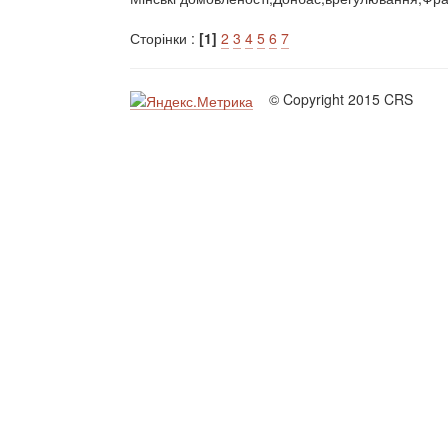
Сторінки :
[1]
2
3
4
5
6
7
© Copyright 2015 CRS