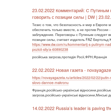
23.02.2022 Комментарий: С Путиным
говорить с позиции силы | DW | 23.02
Тезис о том, что безопасность и мир в Европе 
обеспечить только вместе, а не против России -
заблуждение. Переговоры с Путиным следует ве
позиции силы, считает издатель FAZ Бертольд 
https://www.dw.com/ru/kommentarij-s-putinym-nad
pozicii-sily/a-60890238
російська загроза,протидія Росії,ФРН,Франція
22.02.2022 Новая газета - novayagaze
https://novayagazeta.ru/articles/2022/02/22/putin-
slovo-dannoe-makronu
Франція,російсько-українські відносини,російськ
загроза,російсько-українські відносини,Мінські 
14.02.2022 Russia’s leader is paving th