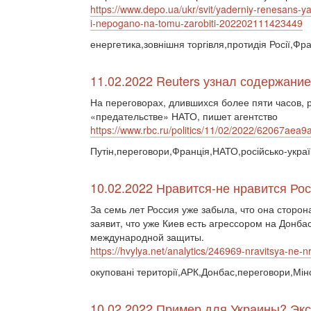
https://www.depo.ua/ukr/svit/yaderniy-renesans-ya
i-nepogano-na-tomu-zarobiti-202202111423449
енергетика,зовнішня торгівля,протидія Росії,Фр
11.02.2022 Reuters узнал содержани
На переговорах, длившихся более пяти часов, 
«предательстве» НАТО, пишет агентство
https://www.rbc.ru/politics/11/02/2022/62067a
Путін,переговори,Франція,НАТО,російсько-украї
10.02.2022 Нравится-не нравится Ро
За семь лет Россия уже забыла, что она сторон
заявит, что уже Киев есть агрессором на Донба
международной защиты.
https://hvylya.net/analytics/246969-nravitsya-ne-
окуповані території,АРК,Донбас,переговори,Мін
10.02.2022 Пример для Украины? Экс