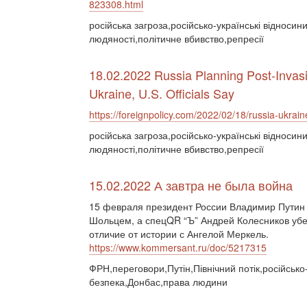
823308.html
російська загроза,російсько-українські відноси
людяності,політичне вбивство,репресії
18.02.2022 Russia Planning Post-Invas
Ukraine, U.S. Officials Say
https://foreignpolicy.com/2022/02/18/russia-ukrain
російська загроза,російсько-українські відноси
людяності,політичне вбивство,репресії
15.02.2022 А завтра не была война
15 февраля президент России Владимир Путин
Шольцем, а спецQR “Ъ” Андрей Колесников убед
отличие от истории с Ангелой Меркель.
https://www.kommersant.ru/doc/5217315
ФРН,переговори,Путін,Північний потік,російсько
безпека,Донбас,права людини