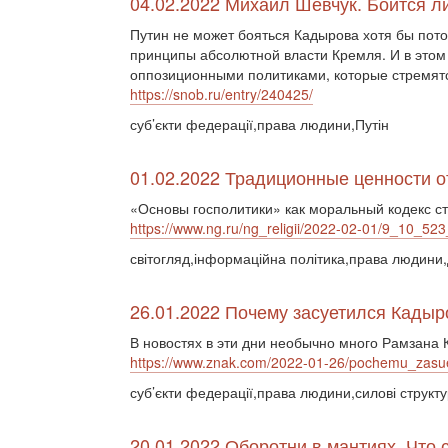
04.02.2022 Михаил Шевчук. Боится 
Путин не может бояться Кадырова хотя бы пото
принципы абсолютной власти Кремля. И в этом 
оппозиционными политиками, которые стремятс
https://snob.ru/entry/240425/
суб’єкти федерації,права людини,Путін
01.02.2022 Традиционные ценности от
«Основы госполитики» как моральный кодекс с
https://www.ng.ru/ng_religii/2022-02-01/9_10_523
світогляд,інформаційна політика,права людини,
26.01.2022 Почему засуетился Кадыр
В новостях в эти дни необычно много Рамзана
https://www.znak.com/2022-01-26/pochemu_zasue
суб’єкти федерації,права людини,силові структу
20.01.2022 Оборотни в мантиях. Что