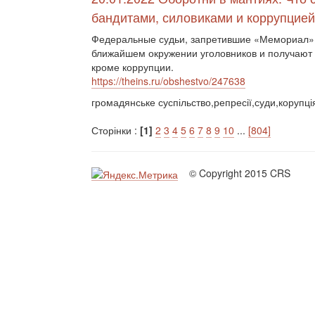
бандитами, силовиками и коррупцией
Федеральные судьи, запретившие «Мемориал» и
ближайшем окружении уголовников и получают о
кроме коррупции.
https://theins.ru/obshestvo/247638
громадянське суспільство,репресії,суди,корупці
Сторінки :
[1]
2
3
4
5
6
7
8
9
10
...
[804]
© Copyright 2015 CRS