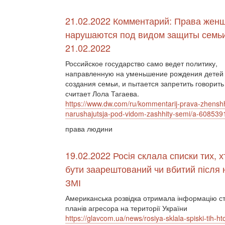
21.02.2022 Комментарий: Права жен
нарушаются под видом защиты семьи
21.02.2022
Российское государство само ведет политику,
направленную на уменьшение рождения детей и
создания семьи, и пытается запретить говорить
считает Лола Тагаева.
https://www.dw.com/ru/kommentarij-prava-zhenshh
narushajutsja-pod-vidom-zashhity-semi/a-608539
права людини
19.02.2022 Росія склала списки тих, х
бути заарештований чи вбитий після 
ЗМІ
Американська розвідка отримала інформацію с
планів агресора на території України
https://glavcom.ua/news/rosiya-sklala-spiski-tih-h