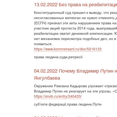
13.02.2022 Без права на реабилитац
Конституционный суд пришел к выводу, что ре
несогласованных митингах не нужно отменять д
(ЕСПЧ) признал эти акты нарушением права на
участник акций протеста 2014 года, выигравши
реабилитации хватит денежной компенсации. Ю
нет механизма пересмотра подобных дел, но 
появиться.
https://www.kommersant.ru/doc/5216133
права людини,суди,репресії
04.02.2022 Почему Владимир Путин н
Янгулбаева
Окружение Рамзана Кадырова угрожает отрезат
Владимир Путин не реагирует на эти угрозы. «
https://snob.ru/entry/240433/
суб’єкти федерації,права людини,Путін